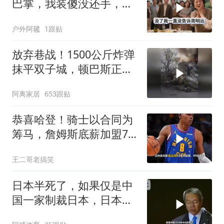
巴掌，我装傻没还手，悄
悄卖别墅搬家，8天后丈
户外阿毽
1跟贴
夫全家10人被新户主请出
家门
放弃巷战！1500公斤炸弹
抹平双子城，顿巴斯正变
成一场拆城游戏
阿离家居
653跟贴
恭喜哈登！骑士以合同为
筹马，詹姆斯底薪加盟76
人，东部格局生变
王二哥老搞笑
日本半死了，如果仅是中
国一家制裁日本，日本可
能还剩一口气