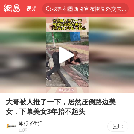
视频
秘鲁和墨西哥宣布恢复外交关系
“电影+”如何激发千亿级消费新活力？
泉州市委书记张毅恭被查
沙特土耳其巴基斯坦签署共同防务协议
河南将重点打击十类新型黑恶犯罪
老中医：立秋后养心是关键
中医教你一招提升气血
00:00
00:10
U17国足三连胜晋级明日之星半决赛
Play
Ent
full
四川宜宾市高县4.9级地震致1人死亡
大哥被人推了一下，居然压倒路边美
女，下幕美女3年抬不起头
全球首个长时储能一体化产业园量产
中巨芯：上半年归母净利润1405.77万元
旅行者生活
0
山东