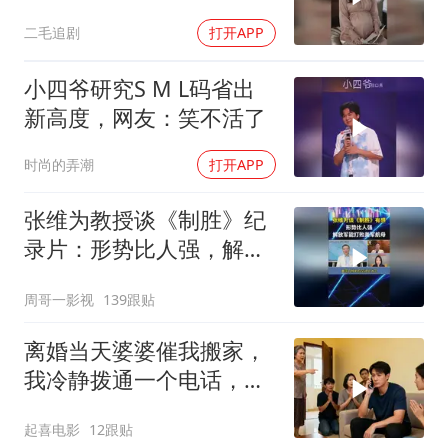
的做法绝了！
二毛追剧
打开APP
小四爷研究S M L码省出
新高度，网友：笑不活了
时尚的弄潮
打开APP
张维为教授谈《制胜》纪
录片：形势比人强，解放
军能打败美军航母！
周哥一影视
139跟贴
离婚当天婆婆催我搬家，
我冷静拨通一个电话，全
家跪求我别走
起喜电影
12跟贴