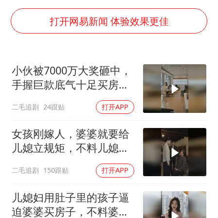
“今天得有40℃了吧 为啥还不预警”
欧阳娜娜窦靖童好搭
打开网易新闻 体验效果更佳
中国女篮70-67险胜尼日利亚女篮
国防部：坚决反制任何闹海挑衅图谋
小伙被7000万大奖砸中，
“新疆阿勒泰八月能滑雪”不实
手握巨款底气十足买房不
日本试射“战斧”导弹，国防部回应
问价！
二毛追剧
24跟贴
打开APP
胡彦斌韩磊 谁帮谁
夯实基础开新局
女孩刚嫁人，婆婆就要给
儿媳立规矩，不料儿媳不
是好惹的！
二毛追剧
150跟贴
打开APP
儿媳妇用肚子里的孩子逼
迫婆婆买房子，不料婆婆