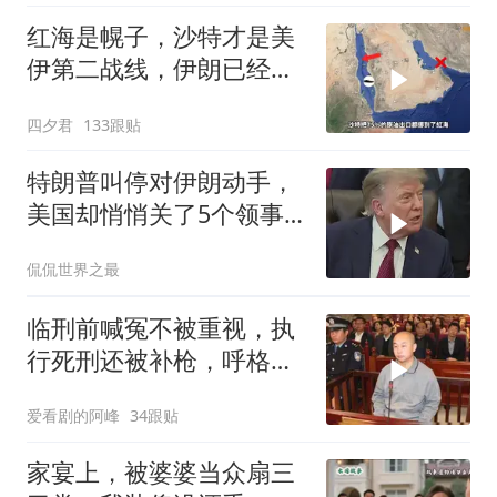
红海是幌子，沙特才是美
伊第二战线，伊朗已经输
了？
四夕君
133跟贴
特朗普叫停对伊朗动手，
美国却悄悄关了5个领事
馆，这才是真问题
侃侃世界之最
临刑前喊冤不被重视，执
行死刑还被补枪，呼格吉
勒图被捕后的62天
爱看剧的阿峰
34跟贴
家宴上，被婆婆当众扇三