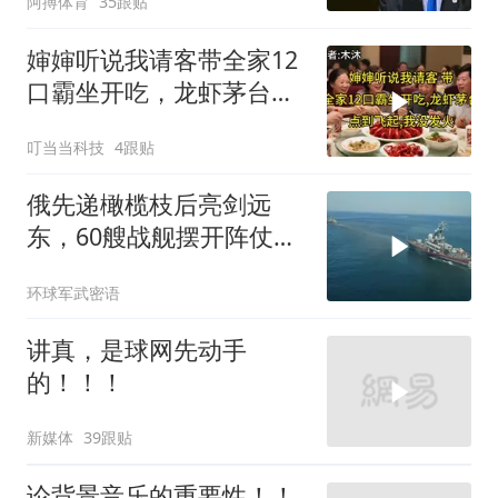
阿搏体育
35跟贴
婶婶听说我请客带全家12
口霸坐开吃，龙虾茅台点
到飞起，我没发
叮当当科技
4跟贴
俄先递橄榄枝后亮剑远
东，60艘战舰摆开阵仗，
日本敢动北方四岛？
环球军武密语
讲真，是球网先动手
的！！！
新媒体
39跟贴
论背景音乐的重要性！！