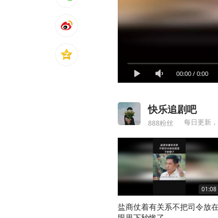
00:00
/
0:00
快乐追剧吧
每日更新，
888粉丝
01:08
盐商仗着有关系不把司令放
眼里下秒惨了