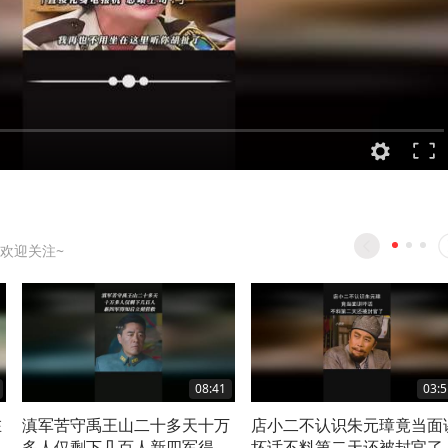
欢迎关注~
08:41
03:5
在
滇军苦守禹王山二十多天十万
店小二不认识朱元璋竟当面
多人仅剩下几百人新四军得知
坏话不料第二天还被封官了