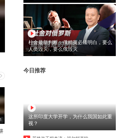
杜金最新判断：俄精英必须明白，要么
人类毁灭，要么俄毁灭
今日推荐
这所印度大学开学，为什么我国如此重
1
10:11
00:51
视？
讲
皇帝微服私访不料被拉去比武
母亲去帮儿子相亲不料儿子
招亲武功惊呆众人
件太好了真的是太搞笑了