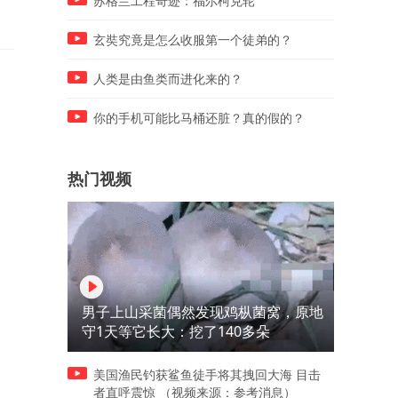
苏格兰工程奇迹：福尔柯克轮
玄奘究竟是怎么收服第一个徒弟的？
人类是由鱼类而进化来的？
你的手机可能比马桶还脏？真的假的？
热门视频
男子上山采菌偶然发现鸡枞菌窝，原地
守1天等它长大：挖了140多朵
美国渔民钓获鲨鱼徒手将其拽回大海 目击
者直呼震惊 （视频来源：参考消息）