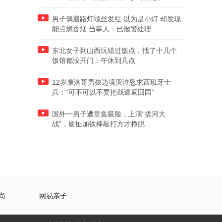
男子偶遇路灯螺丝发红 以为是小灯 却发现
能点燃香烟 当事人：已报警处理
东北女子到山西玩错过饭点，找了十几个
饭馆都没开门：午休到几点
12岁摩洛哥男孩边境哭泣恳求西班牙士
兵：“可不可以不要把我遣返回国”
国外一男子遭章鱼吸脸，上演“拔河大
战”，硬扯加铁棒敲打方才挣脱
尚
网易亲子