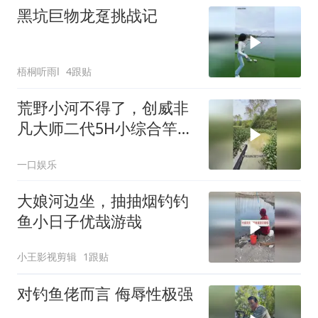
黑坑巨物龙趸挑战记
梧桐听雨l
4跟贴
荒野小河不得了，创威非
凡大师二代5H小综合竿狂
拉爆护
一口娱乐
大娘河边坐，抽抽烟钓钓
鱼小日子优哉游哉
小王影视剪辑
1跟贴
对钓鱼佬而言 侮辱性极强