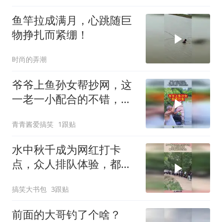
鱼竿拉成满月，心跳随巨
物挣扎而紧绷！
时尚的弄潮
爷爷上鱼孙女帮抄网，这
一老一小配合的不错，一
看就不是第一次出来钓
青青酱爱搞笑
1跟贴
鱼！
水中秋千成为网红打卡
点，众人排队体验，都不
清楚自己实力！
搞笑大书包
3跟贴
前面的大哥钓了个啥？