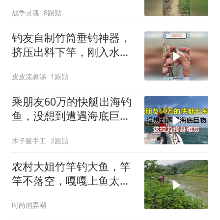
战争灵魂
8跟贴
钓友自制竹筒垂钓神器，
挤压出料下竿，刚入水就
迎来凶猛咬口！
皮皮流鼻涕
1跟贴
乘朋友60万的快艇出海钓
鱼，没想到遭遇海底巨
物，这拉力终身难忘
木子酱手工
2跟贴
农村大姐竹竿钓大鱼，竿
竿不落空，嘎嘎上鱼太治
愈了
时尚的弄潮