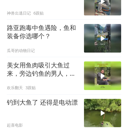
神兽出逃日记
6跟贴
路亚跑毒中鱼遇险，鱼和
装备你选哪个？
瓜哥的动物日记
美女用鱼肉吸引大鱼过
来，旁边钓鱼的男人，心
里有点不能接受！
欢乐翻天
3跟贴
钓到大鱼了 还得是电动漂
起喜电影