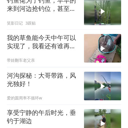
钓鱼佬为了钓鱼，早早的
来到河边抢钓位，甚至在
水里埋伏着！
笑影日记
3跟贴
我的草鱼能今天中午可以
实现了，我看还有谁再说
我空军
带娃翻车老父亲
河沟探秘：大哥带路，风
光独好！
爱的圆周率不循环w
享受宁静的午后时光，垂
钓于湖边