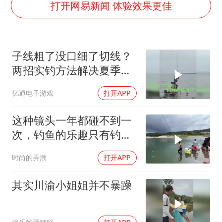
“立秋的第一杯奶茶”又爆单了
打开网易新闻 体验效果更佳
中国仓储指数连续两月运行在扩张区间
曝美拒绝乌增购“爱国者”导弹请求
子线粗了没口细了切线？
陕西省委书记赶赴柞水县杏坪镇
两招实钓方法解决夏季难
女孩摆摊卖菌子时收到北大通知书
题
亿通电子游戏
打开APP
改名后的“青海拉面”店
东方之约 相约未来
这种镜头一年都碰不到一
次，钓鱼的乐趣只有钓鱼
人懂
时尚的弄潮
打开APP
其实川渝小姐姐并不暴躁