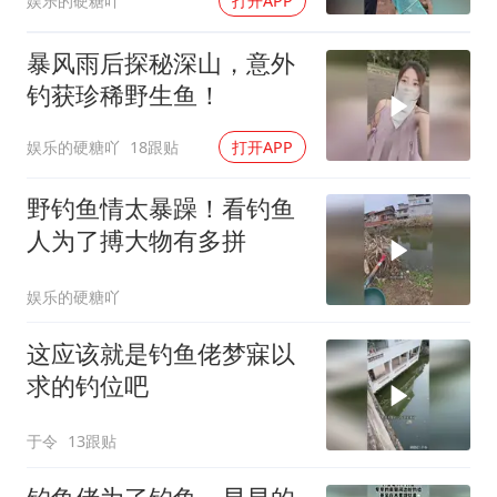
娱乐的硬糖吖
打开APP
暴风雨后探秘深山，意外
钓获珍稀野生鱼！
娱乐的硬糖吖
18跟贴
打开APP
野钓鱼情太暴躁！看钓鱼
人为了搏大物有多拼
娱乐的硬糖吖
这应该就是钓鱼佬梦寐以
求的钓位吧
于令
13跟贴