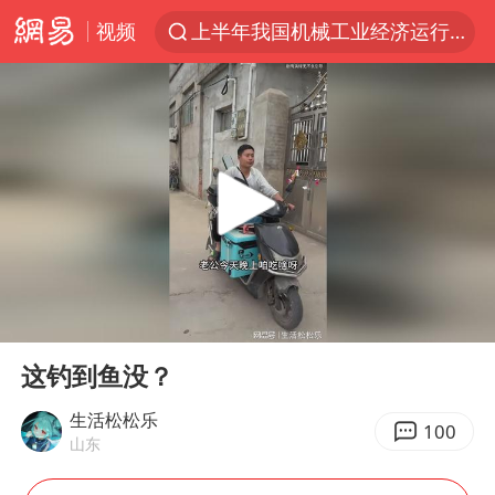
视频
上半年我国机械工业经济运行稳中有进
佛山通报笔试前13被淘汰后5名进体检
方程豹钛9新车申报
泰国枪击案凶手先杀祖父母后行凶
台风“白海豚”体型变大！环流面积接近13个浙江那么大
泰国校园枪击案死亡人数升至7人
河南回应带薪错峰休假通知引争议
00:00
00:18
国防部回应日本试射“战斧”导弹
Play
Ent
full
国防部：中国军队坚决反制任何闹海挑衅图谋
这钓到鱼没？
四川宜宾市高县发生4.9级地震
生活松松乐
100
山东
江苏发布台风蓝色预警