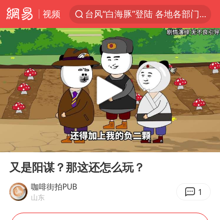
视频
台风“白海豚”登陆 各地各部门全力应对
天津发布暴雨橙色预警
大疆错失宇树：曾是宇树最大外部股东
路虎卫士110 HSE限时降价
我国发现稀散金属独立新矿物——乌斯河锗矿
上海鼓励居家办公
马云现身新疆巴音布鲁克草原
00:00
03:53
部分银行上调存款利率
Play
Ent
full
新疆生产建设兵团生态环境局原局长被查
又是阳谋？那这还怎么玩？
朱一龙的鼻子怎么了
咖啡街拍PUB
1
山东
费大厨口号更改 不再宣传小炒肉大王