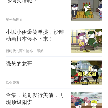
你俩笑啥呢？
星光乐世界
小以小伊爆笑单挑，沙雕
动画根本停不下来！
新时代的两性情感
1跟贴
强势的龙哥
马俐管家
合集，龙哥发行美债，再
现顶级阳谋