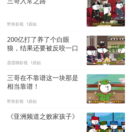
三哥入常之路
野兽影视
1跟贴
200亿打了养了个白眼
狼，结果还要被反咬一口
霞霞聊影视
1跟贴
三哥在不靠谱这一块那是
相当靠谱！
野兽影视
1跟贴
《亚洲频道之败家孩子》