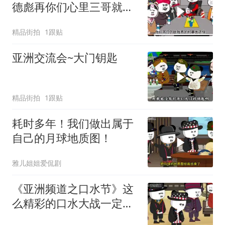
德彪再你们心里三哥就是
这种人吗
精品街拍
1跟贴
亚洲交流会~大门钥匙
精品街拍
1跟贴
耗时多年！我们做出属于
自己的月球地质图！
雅儿姐姐爱侃剧
《亚洲频道之口水节》这
么精彩的口水大战一定不
要错过哦