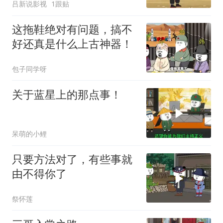
吕新说影视
1跟贴
这拖鞋绝对有问题，搞不
好还真是什么上古神器！
包子同学呀
关于蓝星上的那点事！
呆萌的小鲤
只要方法对了，有些事就
由不得你了
祭怀莲