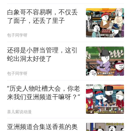
白象哥不容易啊，不仅丢
了面子，还丢了里子
包子同学呀
还得是小胖当管理，这引
蛇出洞太好使了
包子同学呀
“历史人物吐槽大会，你老
来我们亚洲频道干嘛呀？”
喜儿紫说动漫
亚洲频道合集送香蕉的奥