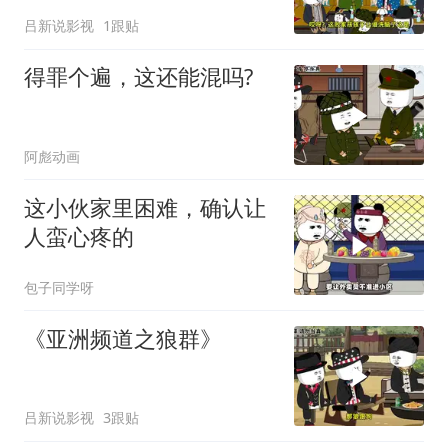
吕新说影视
1跟贴
得罪个遍，这还能混吗?
阿彪动画
这小伙家里困难，确认让
人蛮心疼的
包子同学呀
《亚洲频道之狼群》
吕新说影视
3跟贴