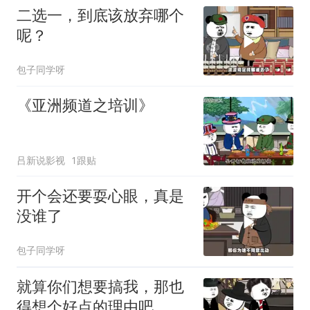
二选一，到底该放弃哪个
呢？
包子同学呀
《亚洲频道之培训》
吕新说影视
1跟贴
开个会还要耍心眼，真是
没谁了
包子同学呀
就算你们想要搞我，那也
得想个好点的理由吧，这