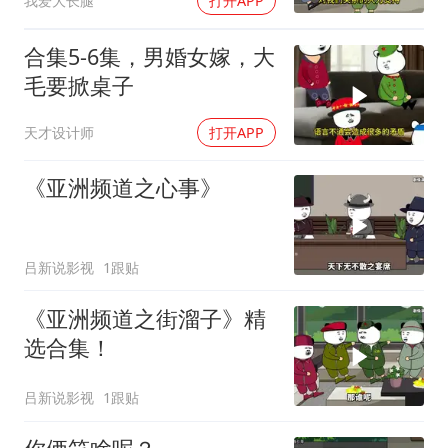
我爱大长腿
打开APP
合集5-6集，男婚女嫁，大
毛要掀桌子
天才设计师
打开APP
《亚洲频道之心事》
吕新说影视
1跟贴
《亚洲频道之街溜子》精
选合集！
吕新说影视
1跟贴