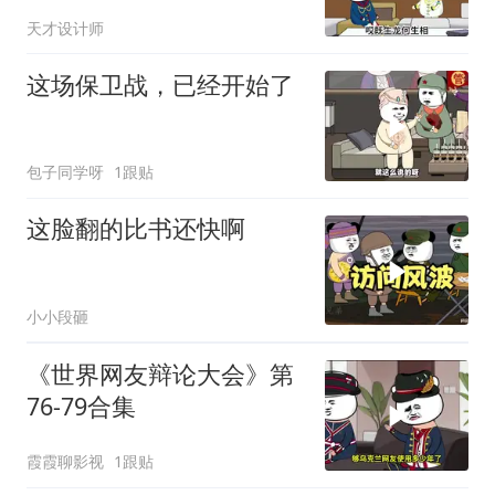
天才设计师
这场保卫战，已经开始了
包子同学呀
1跟贴
这脸翻的比书还快啊
小小段砸
《世界网友辩论大会》第
76-79合集
霞霞聊影视
1跟贴