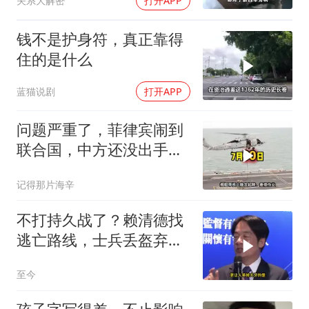
关系大解密
打开APP
钱不是护身符，真正靠得
住的是什么
蓝猫说剧
打开APP
问题严重了，菲律宾闹到
联合国，中方还没出手，
东盟两国先出手了
记得那片海辛
不打持久战了？赖清德找
逃亡路线，士兵丢盔弃
甲，解放军对其更名
至今