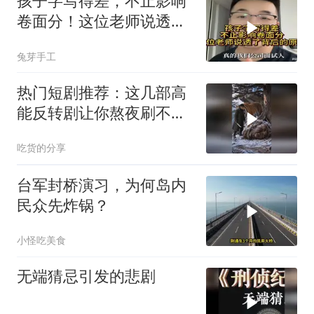
孩子字写得差，不止影响
卷面分！这位老师说透了
背后的原因
兔芽手工
热门短剧推荐：这几部高
能反转剧让你熬夜刷不
停！
吃货的分享
台军封桥演习，为何岛内
民众先炸锅？
小怪吃美食
无端猜忌引发的悲剧