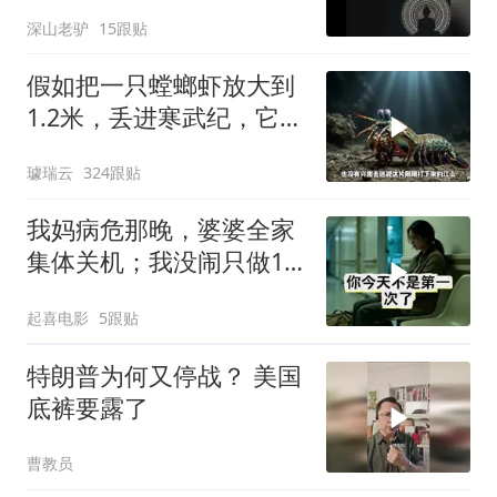
深山老驴
15跟贴
假如把一只螳螂虾放大到
1.2米，丢进寒武纪，它能
战胜当代霸主吗
璩瑞云
324跟贴
我妈病危那晚，婆婆全家
集体关机；我没闹只做1
事，6天后她打来电话：
起喜电影
5跟贴
你是不是疯了？
特朗普为何又停战？ 美国
底裤要露了
曹教员