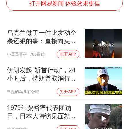
22岁女生独闯南太行失联12天
打开网易新闻 体验效果更佳
薛之谦杭州站演唱会取消
张本智和：零封向鹏不意外
乌克兰做了一件比发动空
今年第二强台风将带来多大影响
袭还狠的事：直接向克里
“准2万亿”之城点名支持三所大学
米亚当地民众发放手册
小豆豆赛事
786跟贴
打开APP
习近平心系体育强国建设
伊朗发起“斩首行动”，24
小时后，特朗普取消行
动？美开始撤侨
早起的鸟儿有饭吃
打开APP
1979年粟裕率代表团访
日，日本人特访见面就喊
首长好