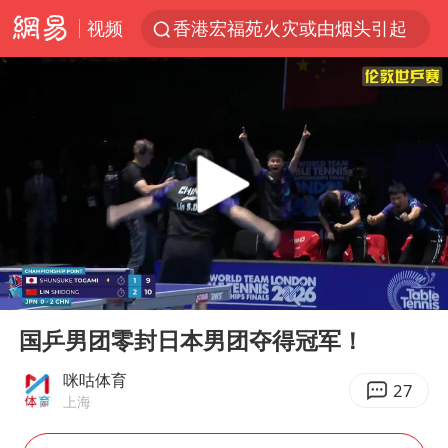
视频
香港宏福苑火灾或由烟头引起
浙江台州《告全体市民书》
美拟年底前首次测试“金穹”反导系统
四川宜宾3.4级地震
网约车司机充电时猝死保险拒赔
陕西柞水泥石流已致2死 仍有1人失联
泰国初中生饮弹自尽前开了26枪
00:00
01:58
多所高校取消艺考
Play
Ent
full
店主称换“青海拉面”招牌后生意更好
国乒男团零封日本男团夺得冠军！
伊斯兰版北约来了吗
咪咕体育
27
上海
上半年国内居民出游人次34.63亿