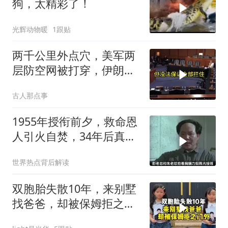
狗，太精彩了！
光辉动物暖
1跟贴
两千公里外点穴，美军两
层防空网被打穿，伊朗亮
出的新家伙让五角大楼坐
古人那点事
不住了
1955年授衔前夕，救命恩
人引火自焚，34年后真相
大白
世界热点背后解读
双胞胎失散10年，来别墅
找爸爸，却被保姆拒之门
外