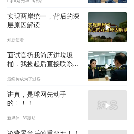
light是光华
5跟贴
实现两岸统一，背后的深
层原因解读
知新使者
面试官扔我简历进垃圾
桶，我捡起后直接联系其
上司投诉
最终你成为了过客
讲真，是球网先动手
的！！！
新媒体
39跟贴
论背景音乐的重要性！！