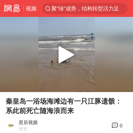
视频
聚“绿”成势，结构转型活力足
印度暴发金迪普拉病毒
41岁女子为鼓励女儿考上985研究生
郑国霖回应去景区上班被保安拦下
24小时不关空调 电费反而更低？
陕西柞水县突发泥石流致1死2失联
“梅姨”已是老年人 死刑或适用受限
00:00
00:16
“事业单位招聘不是人情买卖”
Play
Ent
full
杭州一小区17楼玻璃幕墙爆裂
秦皇岛一浴场海滩边有一只江豚遗骸：
系此前死亡随海浪而来
南大数院院长疑辞职信里写不想干了
美国退回1000亿美元关税
星辰视频
0
河北