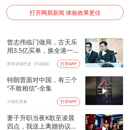
早田希娜挺进横滨女单16强
李亚鹏向地铁吐血女孩捐99999元
打开网易新闻 体验效果更佳
李嫣近照曝光
新华社权威快报|我国编制完成新版全月地质图
曾志伟临门做局，古天乐
知识产权强国建设驶入“快车道”
用3.5亿买单，换全港一声
要给全体职工“应休尽休”的底气
佩服！
黑哥讲现代史
972跟贴
打开APP
中国经济展现强大韧性和活力
特朗普面对中国，有三个
“不敢相信”-全集
小怪吃美食
打开APP
妻子升职当夜K歌至凌晨
四点，我送上离婚协议果