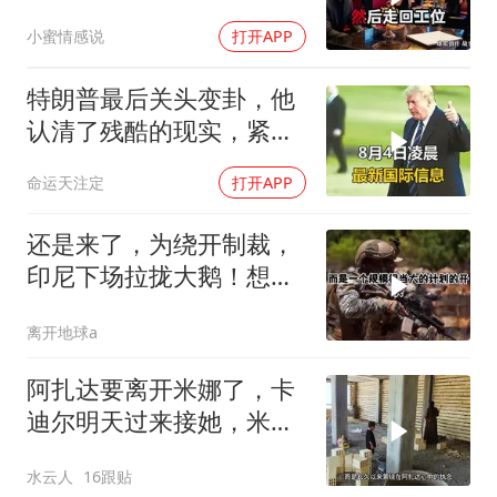
盘，隔天她拦在公司门
小蜜情感说
打开APP
口：我们谈谈
特朗普最后关头变卦，他
认清了残酷的现实，紧急
下令美军停止行动
命运天注定
打开APP
还是来了，为绕开制裁，
印尼下场拉拢大鹅！想让
普京震住中方？
离开地球a
阿扎达要离开米娜了，卡
迪尔明天过来接她，米娜
放手让女儿离开
水云人
16跟贴