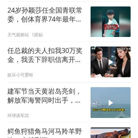
24岁孙颖莎任全国青联常
委，创体育界74年最年轻
纪录
天气观察站
1跟贴
任总裁的夫人扣我30万奖
金，我丢下辞职信离开，
当晚她慌忙问：甲方只和
娱乐小可爱蛙
你签约
建军节当天黄岩岛亮剑，
解放军海警同时出手，菲
律宾的挑衅该收场了
环球谈军武
鳄鱼狩猎角马河马羚羊野