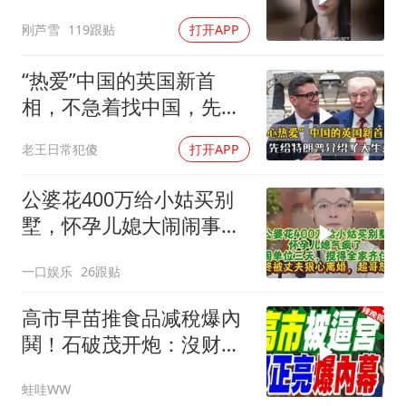
刚芦雪
119跟贴
打开APP
“热爱”中国的英国新首
相，不急着找中国，先给
特朗普介绍大生意
老王日常犯傻
打开APP
公婆花400万给小姑买别
墅，怀孕儿媳大闹闹事，
被老公狠心离婚
一口娱乐
26跟贴
高市早苗推食品减稅爆內
鬨！石破茂开炮：沒财源
极不负责｜郭正亮.帅化
蛙哇WW
民.孙大千｜辣晚报