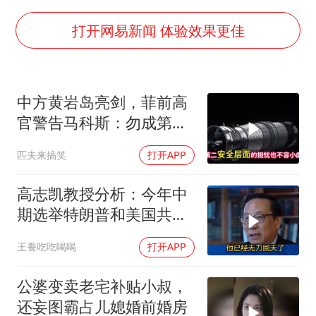
法国下周开始禁止未经同意的电话营销
哪吒汽车南宁工厂设备降价20%拍卖
打开网易新闻 体验效果更佳
郑国霖回应去景区上班被保安拦下
我国编制完成新版全月地质图
中方黄岩岛亮剑，菲前高
外交部发言人就广岛核爆81周年等答记者问
官警告马科斯：勿成第二
感觉全东北都在等7号
个乌克兰
匹夫来搞笑
打开APP
80后女柜员逆袭成4200亿银行副行长
奋进开新局 实干挑大梁
高志凯教授分析：今年中
期选举特朗普和美国共和
党凶多吉少！
王飬吃吃喝喝
打开APP
公婆变卖老宅补贴小叔，
还妄图霸占儿媳婚前婚房