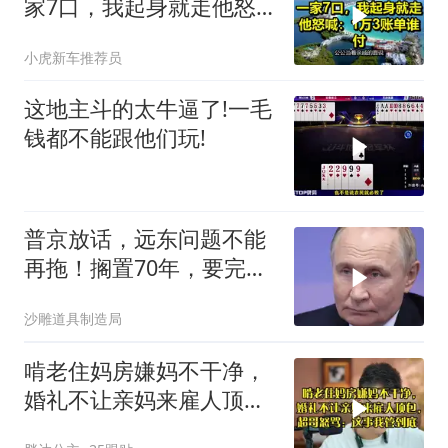
家7口，我起身就走他怒
喊：1万3账单谁付
小虎新车推荐员
这地主斗的太牛逼了!一毛
钱都不能跟他们玩!
普京放话，远东问题不能
再拖！搁置70年，要完成
斯大林的未
沙雕道具制造局
啃老住妈房嫌妈不干净，
婚礼不让亲妈来雇人顶
包，超哥怒骂