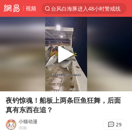
视频
台风白海豚进入48小时警戒线
以“新”破局 首发经济点亮城市消费活力
佛得角门将亮相智利俱乐部主场
中方回应是否在太平洋海底开采稀土
看守所辅警收受10万获刑1年
宇树科技发行价格150.80元/股
宇树科技王兴兴身家有望超200亿元
00:00
00:16
CIA被曝已秘密设立古巴工作组
Play
Ent
full
U17国足1分钟轰2球
夜钓惊魂！船板上两条巨鱼狂舞，后面
真有东西在追？
泰国一女公务员妆容引争议 本人回应
中国养老床位“三连降”
小猫动漫
29
河南