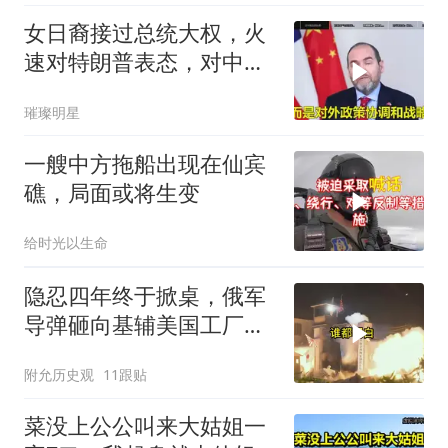
20260804
女日裔接过总统大权，火
速对特朗普表态，对中
国，也许下一个承诺
璀璨明星
一艘中方拖船出现在仙宾
礁，局面或将生变
给时光以生命
隐忍四年终于掀桌，俄军
导弹砸向基辅美国工厂，
背后这步棋太狠了
附允历史观
11跟贴
菜没上公公叫来大姑姐一