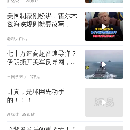
胖达公主
25跟贴
美国制裁刚松绑，霍尔木
兹海峡规则就要改写，美
国到底是赢是输？
老郭大白话
七十万造高超音速导弹？
伊朗撕开美军反导网，炸
出中国工业底牌
王同学来了
1跟贴
讲真，是球网先动手
的！！！
新媒体
39跟贴
论背景音乐的重要性！！