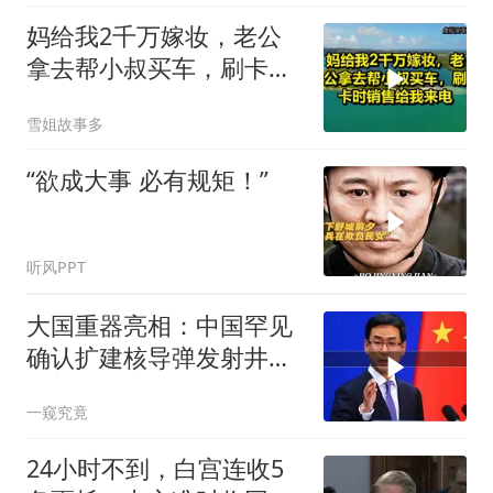
妈给我2千万嫁妆，老公
拿去帮小叔买车，刷卡时
销售给我来电！
雪姐故事多
“欲成大事 必有规矩！”
听风PPT
大国重器亮相：中国罕见
确认扩建核导弹发射井铸
就“战略底牌”
一窥究竟
24小时不到，白宫连收5