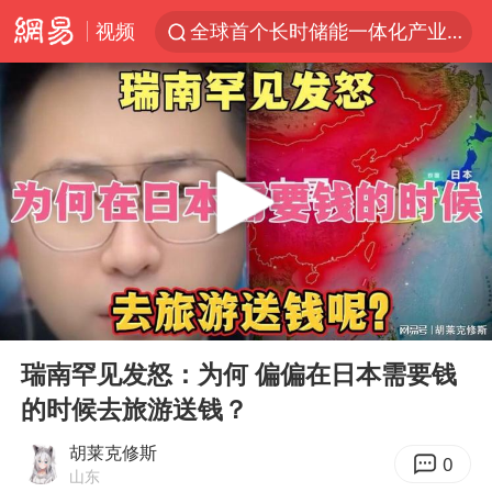
视频
全球首个长时储能一体化产业园量产
台风白海豚已进入24小时警戒线
中国女篮70-67险胜尼日利亚女篮
四川宜宾高县4.9级地震致1死
名创优品回应女子吐槽内裤质量差
上海：台风白海豚或将带来龙卷风
出口禁令驱动有色板块大涨
00:00
07:08
胜宏科技：股票交易异常波动
Play
Ent
full
秋天的第一杯奶茶到底有多火
瑞南罕见发怒：为何 偏偏在日本需要钱
的时候去旅游送钱？
U17国足点球大战淘汰河床晋级决赛
美股存储板块集体大跌
胡莱克修斯
0
山东