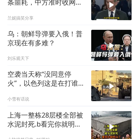
条噩耗，中方准时收网，
最大输家已浮现
兰妮搞笑分享
乌：朝鲜导弹要入俄！普
京现在有多难？
刘乐观天下
空袭当天称“没同意停
火”，以色列这是在打谁的
脸
小雪有话说
上海一整栋28层楼全部被
水泥封死.b看完你就明白
了..s