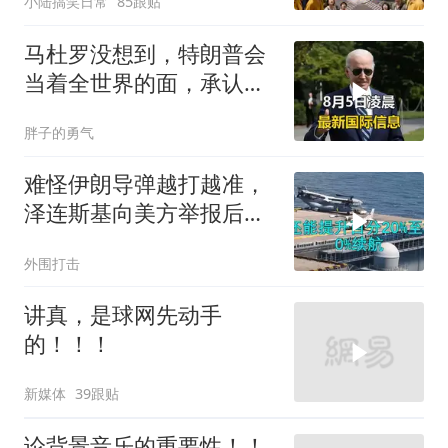
小陆搞笑日常
85跟贴
马杜罗没想到，特朗普会
当着全世界的面，承认一
个众所周知的事实
胖子的勇气
难怪伊朗导弹越打越准，
泽连斯基向美方举报后，
特朗普宣布不打了
外围打击
讲真，是球网先动手
的！！！
新媒体
39跟贴
论背景音乐的重要性！！