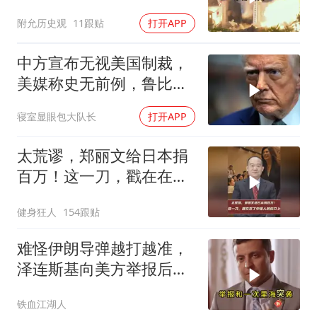
背后这步棋太狠了
附允历史观
11跟贴
打开APP
中方宣布无视美国制裁，
美媒称史无前例，鲁比
奥：或追加二次制裁
寝室显眼包大队长
打开APP
太荒谬，郑丽文给日本捐
百万！这一刀，戳在在了
中国人的伤口上
健身狂人
154跟贴
难怪伊朗导弹越打越准，
泽连斯基向美方举报后，
特朗普宣布不打了
铁血江湖人