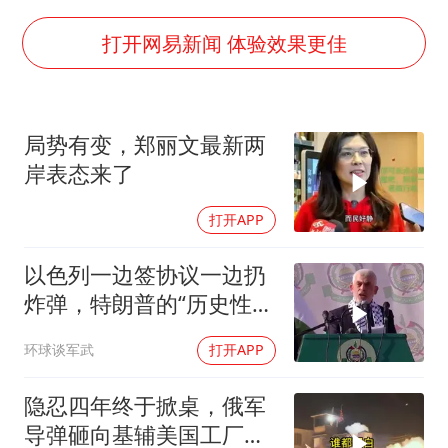
国乒男单横滨冠军赛全军覆没
38岁演员求职万岁山NPC成功
打开网易新闻 体验效果更佳
国防部：中国军队坚决反制任何闹海挑衅图谋
日本试射“战斧”导弹，国防部回应
局势有变，郑丽文最新两
胡彦斌韩磊 谁帮谁
岸表态来了
夯实基础开新局
打开APP
以色列一边签协议一边扔
炸弹，特朗普的“历史性协
议”到底算不算数
环球谈军武
打开APP
隐忍四年终于掀桌，俄军
导弹砸向基辅美国工厂，