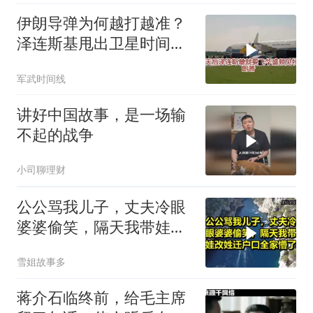
伊朗导弹为何越打越准？
泽连斯基甩出卫星时间
表，特朗普：我去问问普
军武时间线
京
讲好中国故事，是一场输
不起的战争
小司聊理财
公公骂我儿子，丈夫冷眼
婆婆偷笑，隔天我带娃改
姓迁户口全家懵了！
雪姐故事多
蒋介石临终前，给毛主席