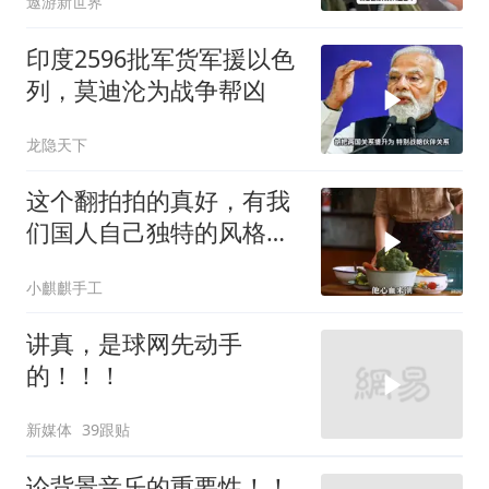
遨游新世界
印度2596批军货军援以色
列，莫迪沦为战争帮凶
龙隐天下
这个翻拍拍的真好，有我
们国人自己独特的风格魅
力
小麒麒手工
讲真，是球网先动手
的！！！
新媒体
39跟贴
论背景音乐的重要性！！