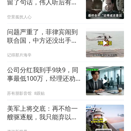
留了句话，伟人听后有什
么样的反应？
空景孤扰人心
问题严重了，菲律宾闹到
联合国，中方还没出手，
东盟两国先出手了
记得那片海辛
公司分红我到手9块9，同
事最低100万，经理还劝
我续签，我笑了：不签了
苏有朋影音馆
8跟贴
美军上将交底：再不给一
艘驱逐舰，我只能弃以色
列保本土