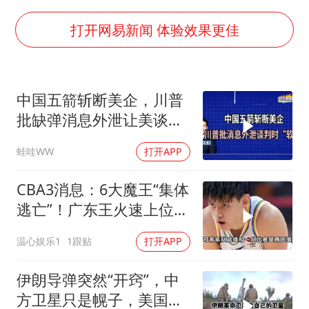
38岁演员求职万岁山NPC成功
胡彦斌获《歌手2026》歌王
打开网易新闻 体验效果更佳
日本试射“战斧”导弹，国防部回应
胡彦斌韩磊 谁帮谁
中国五箭斩断美企，川普
“今天得有40℃了吧 为啥还不预警”
批缺弹消息外泄让美谈判
夯实基础开新局
时“软弱”｜介文汲.郭正亮.
蛙哇WW
打开APP
栗正杰｜辣晚报20260807
CBA3消息：6大魔王“集体
逃亡”！广东王火速上位，
王牌锋线回归
温心娱乐1
1跟贴
打开APP
伊朗导弹突然“开窍”，中
方卫星只是幌子，美国真