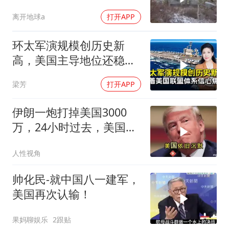
正怕的是两件事
离开地球a
打开APP
环太军演规模创历史新
高，美国主导地位还稳得
住吗
梁芳
打开APP
伊朗一炮打掉美国3000
万，24小时过去，美国依
旧沉默
人性视角
帅化民-就中国八一建军，
美国再次认输！
果妈聊娱乐
2跟贴