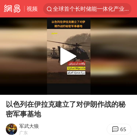
视频
全球首个长时储能一体化产业园量产
台风白海豚加强
中国女篮70-67险胜尼日利亚女篮
四川宜宾高县4.9级地震致1死
名创优品回应女子吐槽内裤质量差
出口禁令驱动有色板块大涨
秋天的第一杯奶茶到底有多火
00:00
01:48
国防部：中国军队坚决反制任何闹海挑衅图谋
Play
Ent
full
U17国足点球大战淘汰河床晋级决赛
以色列在伊拉克建立了对伊朗作战的秘
密军事基地
美股存储板块集体大跌
国乒男单横滨冠军赛全军覆没
军武大狼
65
广东