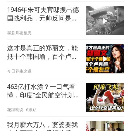
1946年朱可夫官邸搜出德
国战利品，元帅反问是否
需辞职
墨君月夜相思
这才是真正的郑丽文，能
抵十个韩国瑜，百个卢秀
燕，千个侯友宜
今日养生之道
463亿打水漂？一口气看
懂，印度“全民航空计划”
翻车史！
花狸胡说
6跟贴
我月薪六万八，婆婆要我