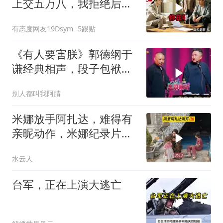
上交五万八，我拒绝后她
换了门锁，12天后我决意
有态度网友19Dsym
5跟贴
离婚
《有人要害朕》郭德纲于
谦经典相声，段子包袱满
满！
别人都叫我阿腈
米娜放手阿扎达，难得有
亲昵动作，米娜纪录片
3513
水云人
台军，正在上演大逃亡