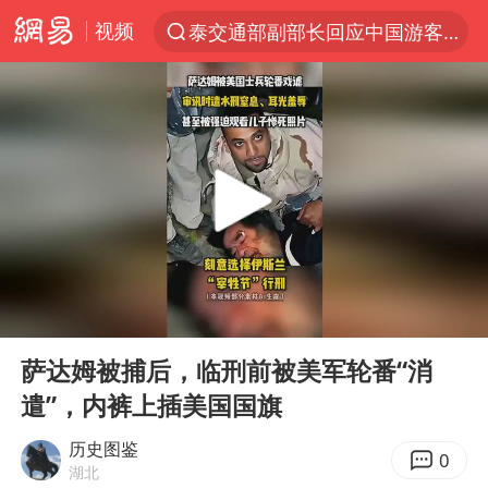
视频
泰交通部副部长回应中国游客遭歧视
夜幕落下 运动上场
1岁宝宝碰坏纸巾盒 宝妈被索赔924元
台风白海豚环流面积近似13个浙江
Meta被判支付5.67亿美元
台风白海豚逼近 暴雨大暴雨来袭
47岁妈妈突然产女 26岁女儿：很震惊
00:00
00:08
OpenAI为免费用户升级GPT-5.6 Luna
Play
Ent
full
日本广岛民众举行游行反对政府行径
萨达姆被捕后，临刑前被美军轮番“消
遣”，内裤上插美国国旗
21楼高空抛物嫌疑人被拘留
实探山东最热的“中国蔬菜之乡”
历史图鉴
0
湖北