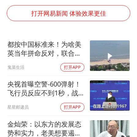
女子开一天一夜空调后二氧化碳中毒
台风白海豚最新路径研判来了
打开网易新闻 体验效果更佳
船舶避风项目停工 多地全力防台风
命案逃犯躲进深山21年活得像野人
都按中国标准来！为啥美
现代版摸金校尉落网查获400多枚古币
英当年拼命反对，联合国
服务实体经济 财政金融打出组合拳
反而全盘接受？
鬼菜生活
打开APP
男子结婚8年发现3个女儿均非亲生
奋进开新局 实干挑大梁
央视首曝空警-600弹射！
飞行员反应不到1秒，战
友牺牲无人退缩！
星星邮递员
打开APP
金灿荣：以东方的发展态
势和实力，老美想要遏制