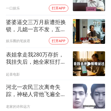
简直是痴人说梦
一口娱乐
打开APP
婆婆逼交三万月薪遭拒换
锁，儿媳一言不发，五天
后丈夫收传票
娱乐圈的笔娱君
打开APP
表姐拿走我280万存折，
我挂失后，她全家狂打
200个电话
起喜电影
河北一农民三次离奇失
踪，神秘人背他飞遍全中
国，幕后真相是什么
老家的诗和远方