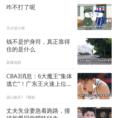
咋不打了呢
天才设计师
钱不是护身符，真正靠得
住的是什么
蓝猫说剧
CBA3消息：6大魔王“集体
逃亡”！广东王火速上位，
王牌锋线回归
温心娱乐1
1跟贴
丈夫失业妻急着跑路，撞