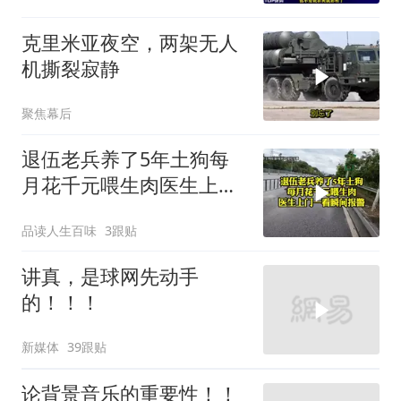
克里米亚夜空，两架无人
机撕裂寂静
聚焦幕后
退伍老兵养了5年土狗每
月花千元喂生肉医生上门
一看瞬间报警
品读人生百味
3跟贴
讲真，是球网先动手
的！！！
新媒体
39跟贴
论背景音乐的重要性！！