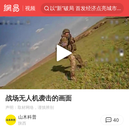
视频
以“新”破局 首发经济点亮城市消费活力
台风白海豚影响中国已成定局
台风白海豚进入48小时警戒线
佛得角门将亮相智利俱乐部主场
陈熠叫医疗暂停被驳回 带伤遭逆转
中方回应是否在太平洋海底开采稀土
深圳地面沉降致车辆损坏系谣言
00:00
00:37
U17国足1分钟轰2球
Play
Ent
full
27岁女子成组织卖淫集团主犯被通缉
战场无人机袭击的画面
法国将禁止“未经同意的电话营销”
声明：取材网络，谨慎辨别
山木科普
吉林一“温度计大楼”读数爆表
40
陕西