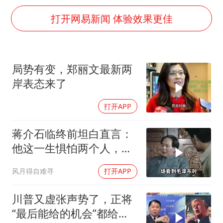
80后女柜员逆袭成4200亿银行副行长
打开网易新闻 体验效果更佳
女子利用漏洞0元薅走3000多件家电
宇树科技 打新
“China Cool”成海外热词
局势有变，郑丽文最新两
今年已有4位周星驰电影配角去世
岸表态来了
房主任回应争议
打开APP
奋进开新局 实干挑大梁
蒋介石临终前坦白直言：
他这一生惧怕两个人，却
只敬佩一个人！
风月得自难寻
打开APP
川普又虚张声势了，正将
“最后能给的机会”都给伊