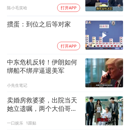
朗！台媒点评
陈小毛笑哈
打开APP
掼蛋：到位之后等对家
打开APP
中东危机反转！伊朗如何
绑船不绑岸逼退美军
小先生笔记
卖婚房救婆婆，出院当天
她立遗嘱，两个大伯哥傻
眼
一口娱乐
1跟贴