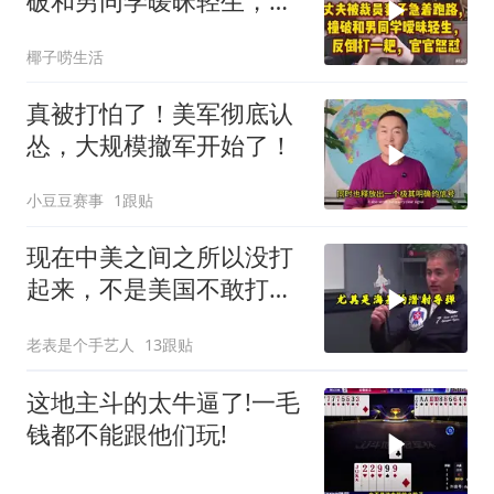
破和男同学暧昧轻生，反
倒打一耙官官怒怼
椰子唠生活
真被打怕了！美军彻底认
怂，大规模撤军开始了！
小豆豆赛事
1跟贴
现在中美之间之所以没打
起来，不是美国不敢打或
者没那个能力
老表是个手艺人
13跟贴
这地主斗的太牛逼了!一毛
钱都不能跟他们玩!