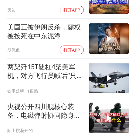
天边
打开APP
美国正被伊朗反杀，霸权
被按死在中东泥潭
胡侃侃
打开APP
两架歼15T硬杠4架美军
机，对方飞行员喊话“只想
回家”，被一句话怼到沉默
铁甲雄狮
1跟贴
央视公开四川舰核心装
备，电磁弹射协同隐身无
人机，位居世界前列
陌上桃花开的