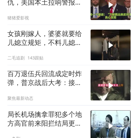
仇，美国本土拉响警报，
万斯急了：别打了
猪猪爱影视
女孩刚嫁人，婆婆就要给
儿媳立规矩，不料儿媳不
是好惹的！
二毛追剧
143跟贴
百万退伍兵回流成定时炸
弹，普京战后大考：接不
住就是历史重演
聚焦最新动态
局长机场擒拿罪犯多个地
方高官前来阳拦结局更引
出惊天警匪大战