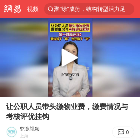
视频
聚“绿”成势，结构转型活力足
80后女柜员获聘4200亿银行副行长
金饰克价大幅跳涨
24小时不关空调 电费会更低吗
郑国霖回应去景区上班被保安拦下
“梅姨案”被拐儿童钟彬发声
浙江舟山21条水上客运航线停航
00:00
00:40
空调发明出来竟然不是为了给人降温
Play
Ent
full
今年4位周星驰电影配角去世
让公职人员带头缴物业费，缴费情况与
考核评优挂钩
《歌手》歌王之战帮唱嘉宾官宣
“梅姨”准确年龄仍未知
究竟视频
0
上海