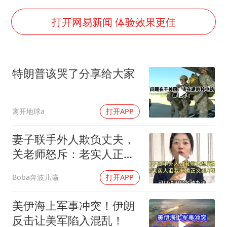
南昌一规划馆现“阴间座椅”字样
上海一酒店房间爬满床虱 住客反被怼
打开网易新闻 体验效果更佳
韩国每3辆新上牌电车就有1辆来自中国
41岁女子为鼓励女儿考上985研究生
特朗普该哭了分享给大家
多个台风来袭 是否会相互影响
李亚鹏向地铁吐血女孩捐99999元
离开地球a
打开APP
中国经济展现强大韧性和活力
妻子联手外人欺负丈夫，
关老师怒斥：老实人正义
绝不缺席！
Boba奔波儿灞
打开APP
美伊海上军事冲突！伊朗
反击让美军陷入混乱！