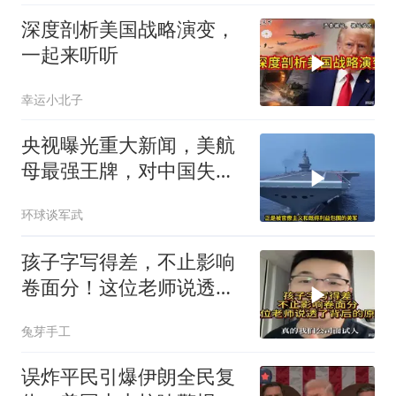
深度剖析美国战略演变，
一起来听听
幸运小北子
央视曝光重大新闻，美航
母最强王牌，对中国失
效，美军落伍10年？
环球谈军武
孩子字写得差，不止影响
卷面分！这位老师说透了
背后的原因
兔芽手工
误炸平民引爆伊朗全民复