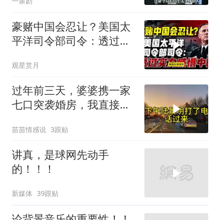
一条剧
豪赌中国会忍让？美国太
平洋司令部司令：透过实
力威慑中国
观星赏月
过年前三天，婆婆携一家
七口突袭婚房，我直接锁
门，带孩子奔赴两百八十
苗苗情感说
3跟贴
公里外娘家
讲真，是球网先动手
的！！！
新媒体
39跟贴
论背景音乐的重要性！！