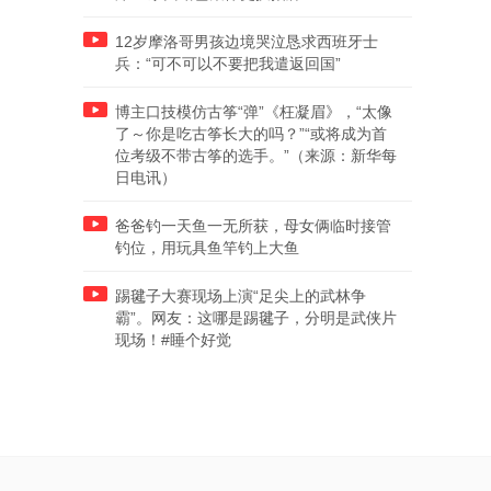
12岁摩洛哥男孩边境哭泣恳求西班牙士
兵：“可不可以不要把我遣返回国”
博主口技模仿古筝“弹”《枉凝眉》，“太像
了～你是吃古筝长大的吗？”“或将成为首
位考级不带古筝的选手。”（来源：新华每
日电讯）
爸爸钓一天鱼一无所获，母女俩临时接管
钓位，用玩具鱼竿钓上大鱼
踢毽子大赛现场上演“足尖上的武林争
霸”。网友：这哪是踢毽子，分明是武侠片
现场！#睡个好觉