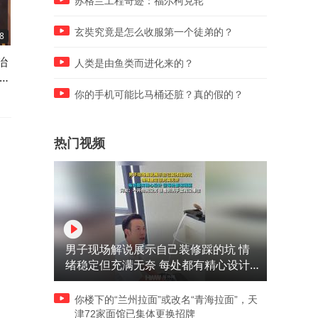
苏格兰工程奇迹：福尔柯克轮
玄奘究竟是怎么收服第一个徒弟的？
8
09:56
05:44
治
许君聪 何欢 爆笑小品！你们
宋小宝 袁姗姗 爆笑小品！宋
人类是由鱼类而进化来的？
退
家牛会抽烟吗？你有病，你家
小宝化身宋小花，和大个儿
资
牛会抽烟呢？
亲
你的手机可能比马桶还脏？真的假的？
热门视频
男子现场解说展示自己装修踩的坑 情
绪稳定但充满无奈 每处都有精心设计
但每处都有瑕疵 网友：一开始我没笑
但看到洗手盆我没绷住
你楼下的“兰州拉面”或改名“青海拉面”，天
津72家面馆已集体更换招牌