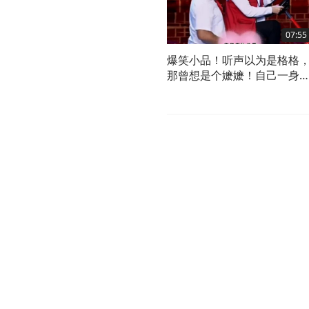
07:55
爆笑小品！听声以为是格格
那曾想是个嬷嬷！自己一身
毛，还笑我是个猴