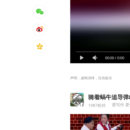
00:00
/
0:00
声明：虚构演绎，仅供娱乐
骑着蜗牛追导弹8
爱写作 爱
1987粉丝