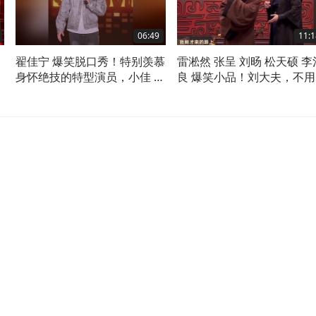
06:49
11:1
，
翟佳宁 爆笑脱口秀！特别羡慕
雷淞然 张呈 刘旸 松天硕 李
身怀绝技的特型演员，小佳 黑
良 爆笑小品！刘大夫，不用
灯
下了，直接回老家休息，工
照发