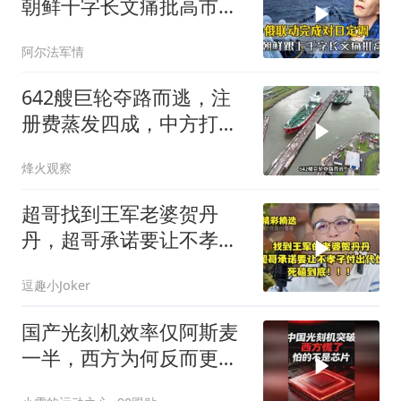
朝鲜千字长文痛批高市，
就差李在明没动静
阿尔法军情
642艘巨轮夺路而逃，注
册费蒸发四成，中方打到
巴拿马“七寸”
烽火观察
超哥找到王军老婆贺丹
丹，超哥承诺要让不孝子
付出代价，死磕到底
逗趣小Joker
国产光刻机效率仅阿斯麦
一半，西方为何反而更
慌？