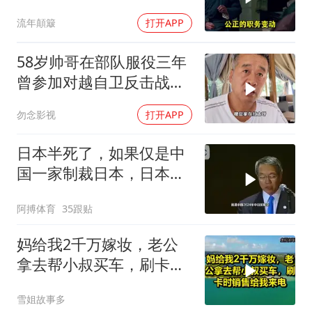
时一晚上能搬三次
流年顛簸
打开APP
58岁帅哥在部队服役三年
曾参加对越自卫反击战讲
述猫耳洞里的
勿念影视
打开APP
日本半死了，如果仅是中
国一家制裁日本，日本可
能还剩一口气
阿搏体育
35跟贴
妈给我2千万嫁妆，老公
拿去帮小叔买车，刷卡时
销售给我来电！
雪姐故事多