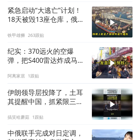
紧急启动“大逃亡”计划！
18天被毁13座仓库，俄电
商巨头被逼无奈，出此下
铁甲雄狮
263跟贴
策
纪实：370远火的空爆
弹，把S400雷达炸成马蜂
窝，靶标惨状让台军急眼
阿离家居
1跟贴
了
伊朗领导层投降了，土耳
其提醒中国，抓紧限三国
结盟！
搞笑哈蘑菇
1跟贴
中俄联手完成对日定调，