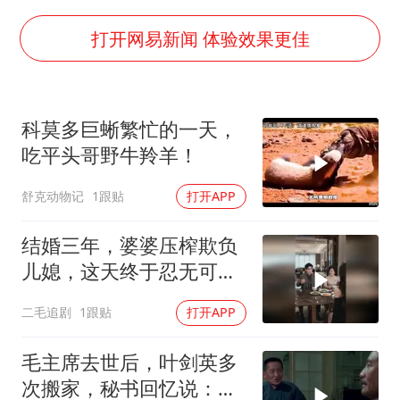
36岁男演员成景区NPC后人气爆棚
郑丽文：台湾从来没有“独立”过
打开网易新闻 体验效果更佳
几元成本的AI广告导致千万市值蒸发
浙江台州《告全体市民书》
科莫多巨蜥繁忙的一天，
酒店回应车内过夜被收150元
吃平头哥野牛羚羊！
上半年国内手机销量TOP30出炉
舒克动物记
1跟贴
打开APP
梁家辉百花奖演讲落泪
人民的健康、体质、幸福一脉相承
结婚三年，婆婆压榨欺负
儿媳，这天终于忍无可
忍！
二毛追剧
1跟贴
打开APP
毛主席去世后，叶剑英多
次搬家，秘书回忆说：有