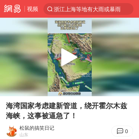
视频
浙江上海等地有大雨或暴雨
光影经济撬动暑期消费新蓝海
《欢迎来龙餐馆》口碑
情侣福建平潭拍日出时坠崖
西湖突现狂风暴雨 游客瞬间被浇透
“不怕六爷挂得多 就怕六爷挂一颗”
视频丨中国东方电气集团原党组副书记、董事宋致远被查
00:00
00:11
杭州全市有序停课
Play
Ent
full
直击东北超：哈尔滨vs通辽
海湾国家考虑建新管道，绕开霍尔木兹
海峡，这事被逼急了！
香港宏福苑火灾或由烟头引起
白海豚将正面袭击贯穿浙江
松鼠的搞笑日记
0
山东