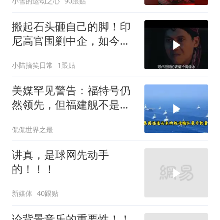
小雪的运动之心
90跟贴
搬起石头砸自己的脚！印
尼高官围剿中企，如今烂
摊子没人收
小陆搞笑日常
1跟贴
美媒罕见警告：福特号仍
然领先，但福建舰不是中
国航母终点，而是新起点
侃侃世界之最
讲真，是球网先动手
的！！！
新媒体
40跟贴
论背景音乐的重要性！！