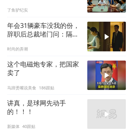
叫嚣开个价
了鱼驴纪实
年会31辆豪车没我的份，
辞职后总裁堵门问：隔壁
楼你买的？
时尚的弄潮
这个电磁炮专家，把国家
卖了
马蹄烫嘴说美食
186跟贴
讲真，是球网先动手
的！！！
新媒体
40跟贴