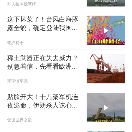
别人都叫我阿腈
这下坏菜了！台风白海豚
露全貌，确定登陆我国沿
海
肇岁初十
稀土武器正在失去威力？
别急着信，先看看欧洲军
工现在急成啥样了
环球谈军武
贴脸开大！十几架军机连
夜逃命，伊朗杀人诛心，
老底被当地人掀翻
侃侃世界之最