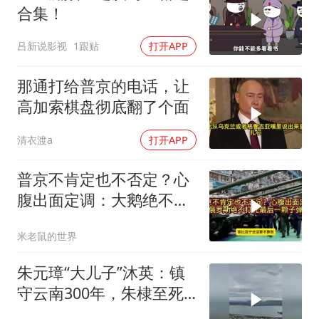
合集！
吕新说影视
1跟贴
打开APP
那通打给普京的电话，让
高加索棋盘彻底翻了个面
清衣渡a
打开APP
普京不肯定也不否定？心
腹出面定调：大鹅绝不打
光最后一颗子弹
米老鼠的世界
朱元璋“大儿子”沐英：镇
守云南300年，朱棣至死
都想斩草除根