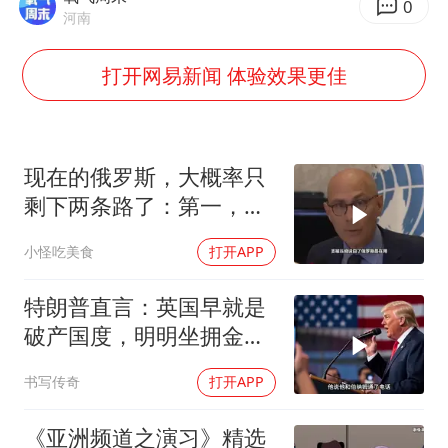
全民健身事业高质量发展
0
河南
唐田赛前发布会上引用《孙子兵法》
打开网易新闻 体验效果更佳
台当局重金为“台独”织“皇帝新衣”
商场现钱学森巨幅海报 负责人回应
几元成本的AI广告导致千万市值蒸发
现在的俄罗斯，大概率只
老挝国会主席赛宋蓬逝世
剩下两条路了：第一，把
购飞机票7分钟后退票被扣2022元
吞进去的地盘全部吐出来
小怪吃美食
打开APP
乐享全民健身 共筑健康中国
特朗普直言：英国早就是
破产国度，明明坐拥金
山，却偏偏无动于衷
书写传奇
打开APP
《亚洲频道之演习》精选