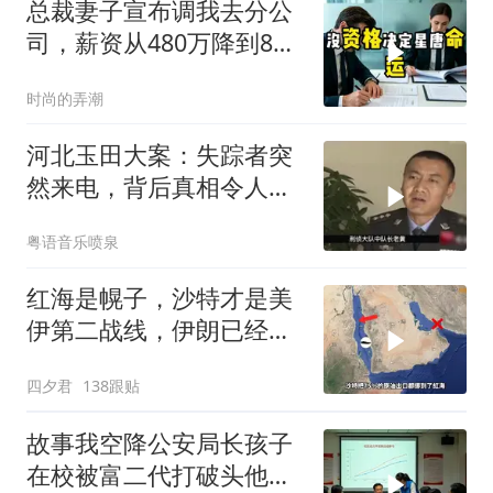
总裁妻子宣布调我去分公
司，薪资从480万降到8
万，我递交辞呈
时尚的弄潮
河北玉田大案：失踪者突
然来电，背后真相令人震
惊
粤语音乐喷泉
红海是幌子，沙特才是美
伊第二战线，伊朗已经输
了？
四夕君
138跟贴
故事我空降公安局长孩子
在校被富二代打破头他爹