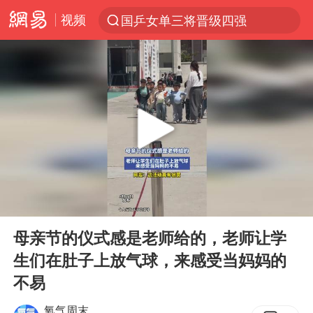
视频
国乒女单三将晋级四强
光影经济撬动暑期消费新蓝海
陈思诚零点晒照为佟丽娅庆生
新疆优化调整景区内自驾服务费
《欢迎来龙餐馆》口碑
上四休三，但降薪1000元，你接受吗？
情侣在平潭拍日出时坠崖致一死一伤
00:00
00:11
检测列车撞人致11死2伤 涉事单位被罚
Play
Ent
full
黄金牛市回来了吗
母亲节的仪式感是老师给的，老师让学
生们在肚子上放气球，来感受当妈妈的
36岁男演员成景区NPC后人气爆棚
不易
宇树王兴兴被问了360多个问题
氧气周末