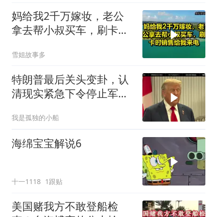
妈给我2千万嫁妆，老公
拿去帮小叔买车，刷卡时
销售给我来电！
雪姐故事多
特朗普最后关头变卦，认
清现实紧急下令停止军事
行动
我是孤独的小船
海绵宝宝解说6
十一1118
1跟贴
美国赌我方不敢登船检