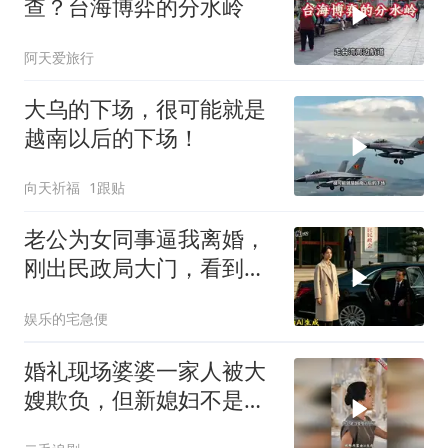
查？台海博弈的分水岭
阿天爱旅行
大乌的下场，很可能就是
越南以后的下场！
向天祈福
1跟贴
老公为女同事逼我离婚，
刚出民政局大门，看到我
上了省长爸爸的专车
娱乐的宅急便
婚礼现场婆婆一家人被大
嫂欺负，但新媳妇不是好
惹的！