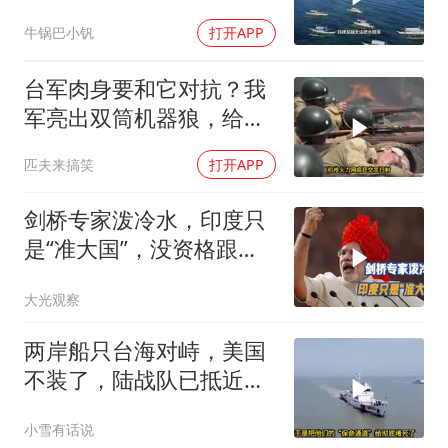
牛锅巴小钒
打开APP
台军肉身要和它对抗？我
军亮出双筒机器狼，给登
陆步兵扫清通道
匹夫来搞笑
打开APP
剑桥专家泼冷水，印度只
是“准大国”，没资格跟中
美平起平坐
大光观察
两岸船只台海对峙，美国
不装了，陆战队已抵近台
岛，日本也介入了
小雪有话说