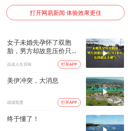
吉林一“温度计大楼”读数爆表
东方甄选被判赔偿江小白30万元
打开网易新闻 体验效果更佳
奋进开新局 实干挑大梁
女子未婚先孕怀了双胞
胎，男方却故意压价只给
2万8彩礼
品读人生百味
打开APP
美伊冲突，大消息
战域笔墨
打开APP
终于懂了！