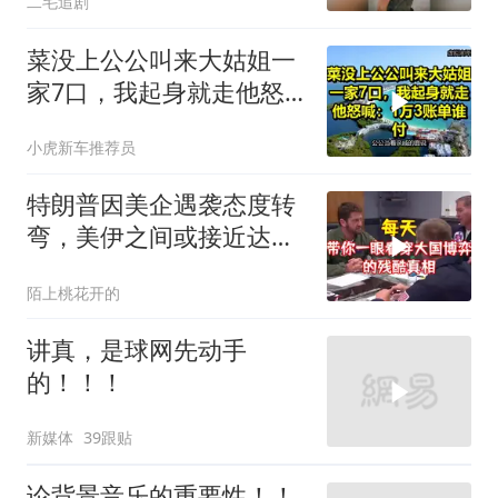
二毛追剧
菜没上公公叫来大姑姐一
家7口，我起身就走他怒
喊：1万3账单谁付
小虎新车推荐员
特朗普因美企遇袭态度转
弯，美伊之间或接近达成
新协议
陌上桃花开的
讲真，是球网先动手
的！！！
新媒体
39跟贴
论背景音乐的重要性！！