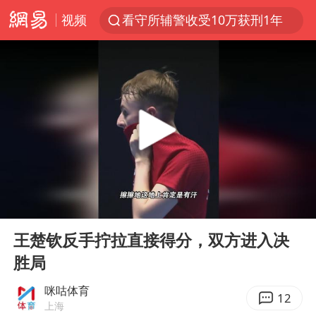
视频
看守所辅警收受10万获刑1年
宇树科技发行价格150.80元/股
宇树科技王兴兴身家有望超200亿元
五粮液渠道价一箱上涨近百元
CIA被曝已秘密设立古巴工作组
U17国足1分钟轰2球
泰国一女公务员妆容引争议 本人回应
00:00
00:17
法国将禁止“未经同意的电话营销”
Play
Ent
full
24小时不关空调 电费会更低吗
王楚钦反手拧拉直接得分，双方进入决
胜局
中国养老床位“三连降”
多地要求领导干部带头休假
咪咕体育
12
上海