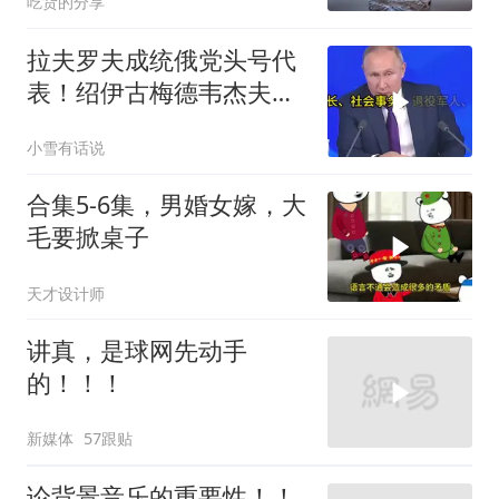
吃货的分享
拉夫罗夫成统俄党头号代
表！绍伊古梅德韦杰夫双
双出局，普京这步棋你看
小雪有话说
懂了吗
合集5-6集，男婚女嫁，大
毛要掀桌子
天才设计师
讲真，是球网先动手
的！！！
新媒体
57跟贴
论背景音乐的重要性！！