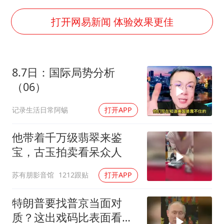
上门女婿出轨女邻居多年被判重婚罪
韩军前线部队连曝丑闻
打开网易新闻 体验效果更佳
《龙餐馆》 冲奖
笔试第一被劝弃考涉事副校长被撤职
8.7日：国际局势分析
构建更高水平的全民健身公共服务体系
（06）
奋力开创中国式现代化建设新局面
记录生活日常阿蜴
打开APP
他带着千万级翡翠来鉴
宝，古玉拍卖看呆众人
苏有朋影音馆
1212跟贴
打开APP
特朗普要找普京当面对
质？这出戏码比表面看起