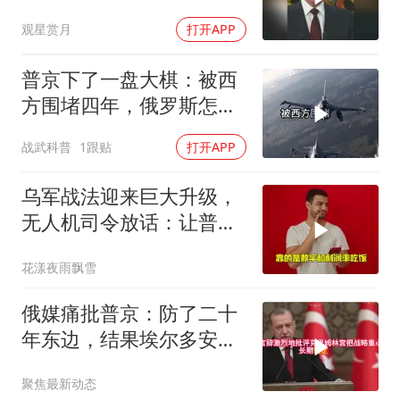
来复杂得多
观星赏月
打开APP
普京下了一盘大棋：被西
方围堵四年，俄罗斯怎么
反倒打出了国运翻盘？
战武科普
1跟贴
打开APP
乌军战法迎来巨大升级，
无人机司令放话：让普京
看看，谁才是赢家
花漾夜雨飘雪
俄媒痛批普京：防了二十
年东边，结果埃尔多安把
后院抄了
聚焦最新动态