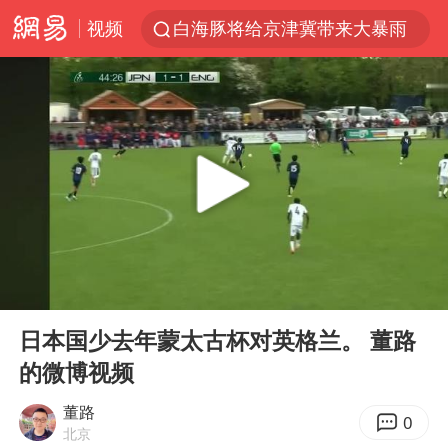
视频
白海豚将给京津冀带来大暴雨
刘嘉玲晒与周星驰合照
《披荆斩棘2026》阵容官宣
上海有出现龙卷潜势
国足U17与阿森纳决赛取消 并列冠军
香港高温刷新历史纪录
女子发现前夫婚内与第三者育子
00:00
00:05
王艺迪无缘横滨赛决赛
Play
Ent
full
2025年小学教师减少13.19万
日本国少去年蒙太古杯对英格兰。 董路
的微博视频
王艺迪2-4不敌张本美和止步4强
以军士兵把枪口对准中国记者
董路
0
北京