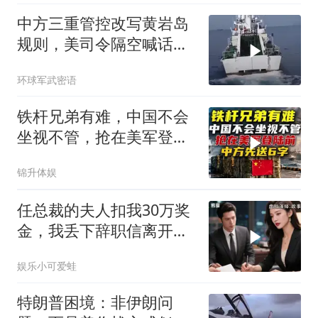
中方三重管控改写黄岩岛
规则，美司令隔空喊话露
了底牌
环球军武密语
铁杆兄弟有难，中国不会
坐视不管，抢在美军登陆
前，中方先送6字
锦升体娱
任总裁的夫人扣我30万奖
金，我丢下辞职信离开，
当晚她慌忙问：甲方只和
娱乐小可爱蛙
你签约
特朗普困境：非伊朗问