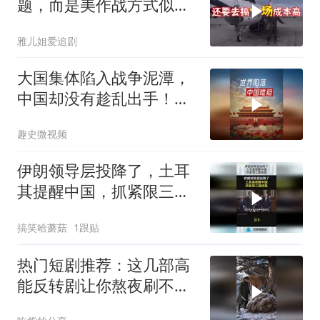
题，而是美作战方式似苏
联
雅儿姐爱追剧
大国集体陷入战争泥潭，
中国却没有趁乱出手！为
啥这么沉得住气？
趣史微视频
伊朗领导层投降了，土耳
其提醒中国，抓紧限三国
结盟！
搞笑哈蘑菇
1跟贴
热门短剧推荐：这几部高
能反转剧让你熬夜刷不
停！