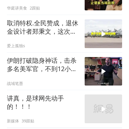
话让婆家当场懵了
华庭讲美食
2跟贴
取消特权.全民赞成，退休
金设计者郑秉文，这次站
在了风口浪尖
爱上孤独s
伊朗打破隐身神话，击杀
多名美军官，不到12小
时，美媒称问题大了
战域笔墨
讲真，是球网先动手
的！！！
新媒体
39跟贴