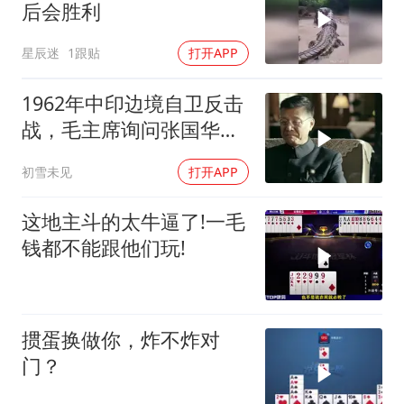
后会胜利
星辰迷
1跟贴
打开APP
1962年中印边境自卫反击
战，毛主席询问张国华能
否获胜
初雪未见
打开APP
这地主斗的太牛逼了!一毛
钱都不能跟他们玩!
掼蛋换做你，炸不炸对
门？