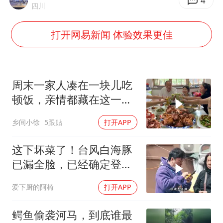
被错换37年女子起诉医院：本不需辍学
4
四川
河南：领导干部要带头休假
打开网易新闻 体验效果更佳
中方公布5项对美反制措施
男子出狱前8天被改判死缓
13岁少年白天写作业晚上夜市炒粉
周末一家人凑在一块儿吃
四预警齐发！双台风影响多个海域
顿饭，亲情都藏在这一饭
一菜里
华为新款折叠屏电脑24999元起
乡间小徐
5跟贴
打开APP
坚持党全面领导和党中央集中统一领导
这下坏菜了！台风白海豚
已漏全脸，已经确定登陆
中国！
爱下厨的阿椅
打开APP
鳄鱼偷袭河马，到底谁最