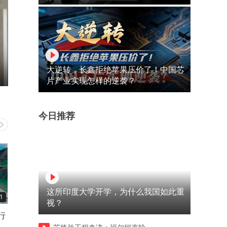
大逆转，长鑫拒绝苹果压价了！中国芯
片产业实现怎样的逆袭？
今日推荐
这所印度大学开学，为什么我国如此重
1
02:02
02:13
视？
行
一堆人考养老护理证，为啥没
老人不愿去养老院，居家养
人愿意上岗
彻底变了