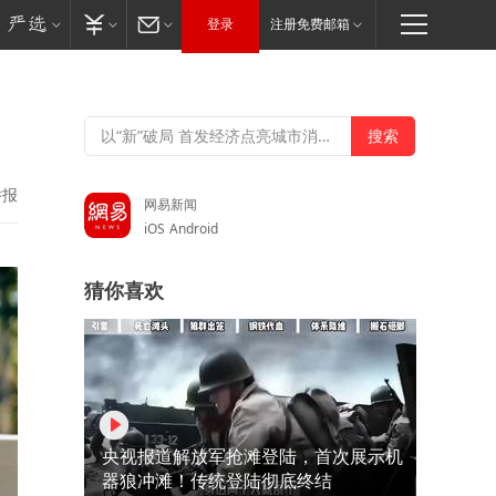
登录
注册免费邮箱
举报
网易新闻
iOS
Android
猜你喜欢
央视报道解放军抢滩登陆，首次展示机
器狼冲滩！传统登陆彻底终结