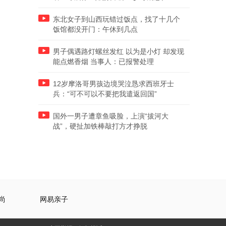
东北女子到山西玩错过饭点，找了十几个
饭馆都没开门：午休到几点
男子偶遇路灯螺丝发红 以为是小灯 却发现
能点燃香烟 当事人：已报警处理
12岁摩洛哥男孩边境哭泣恳求西班牙士
兵：“可不可以不要把我遣返回国”
国外一男子遭章鱼吸脸，上演“拔河大
战”，硬扯加铁棒敲打方才挣脱
尚
网易亲子