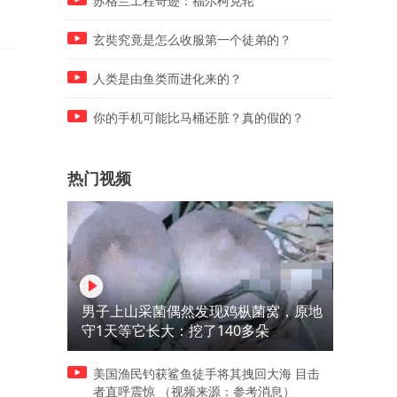
苏格兰工程奇迹：福尔柯克轮
玄奘究竟是怎么收服第一个徒弟的？
人类是由鱼类而进化来的？
你的手机可能比马桶还脏？真的假的？
热门视频
男子上山采菌偶然发现鸡枞菌窝，原地
守1天等它长大：挖了140多朵
美国渔民钓获鲨鱼徒手将其拽回大海 目击
者直呼震惊 （视频来源：参考消息）