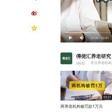
00:00
/
02:41
僔佬汇养老研究
0粉丝
03:21
两养老机构被罚款1万元