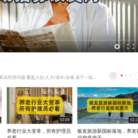
专注养老机构真实经营问题 覆盖入住/人力/成本/合规 基于一线案例做分析与解决方向
02:09
02:2
养老行业大变革，所有护理员
银发旅游新国标落地，养老
必看
业彻底变天