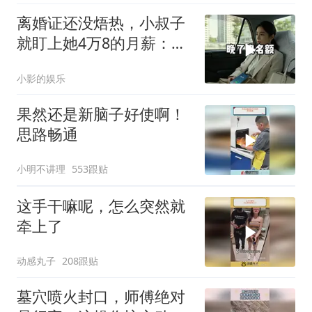
离婚证还没焐热，小叔子
就盯上她4万8的月薪：转
我
小影的娱乐
果然还是新脑子好使啊！
思路畅通
小明不讲理
553跟贴
这手干嘛呢，怎么突然就
牵上了
动感丸子
208跟贴
墓穴喷火封口，师傅绝对