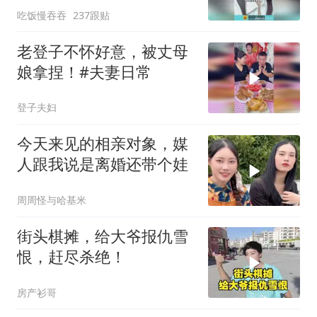
吃饭慢吞吞
237跟贴
老登子不怀好意，被丈母
娘拿捏！#夫妻日常
登子夫妇
今天来见的相亲对象，媒
人跟我说是离婚还带个娃
周周怪与哈基米
街头棋摊，给大爷报仇雪
恨，赶尽杀绝！
房产衫哥