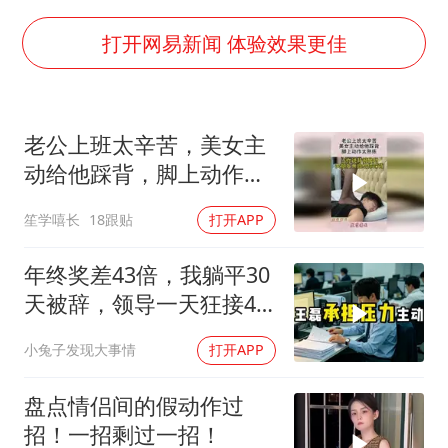
牛群和施拉普纳33年后重逢
上半年国内居民出游人次34.63亿
打开网易新闻 体验效果更佳
刘浩存百花奖开幕式红裙起舞
“南湖号”盾构机下线
老公上班太辛苦，美女主
店主称换“青海拉面”招牌后生意更好
动给他踩背，脚上动作太
习近平心系体育强国建设
熟练！
笙学嘻长
18跟贴
打开APP
年终奖差43倍，我躺平30
天被辞，领导一天狂接47
个退单电话
小兔子发现大事情
打开APP
盘点情侣间的假动作过
招！一招剩过一招！