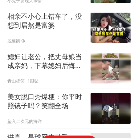
小兔子发现大事情
相亲不小心上错车了，没
想到居然是富婆
脱缰凯Kk
媳妇让老公，把丈母娘当
成亲妈，下幕媳妇后悔也
来不及
青山搞笑
1跟贴
美女脱口秀爆梗：你平时
照镜子吗？笑翻全场
坠入二次元的海洋
讲真，是球网先动手