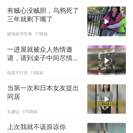
有贼心没贼胆，乌鸦死了
三年就剩下嘴了
姬海棠羽笠果
17跟贴
一进屋就被众人热情邀
请，请到桌子中间尽情跳
舞，原来她是大家掌
搞笑不打烊
19跟贴
当第一次和日本女友提出
同居
瓦娜达
370跟贴
上次我就不该原谅你