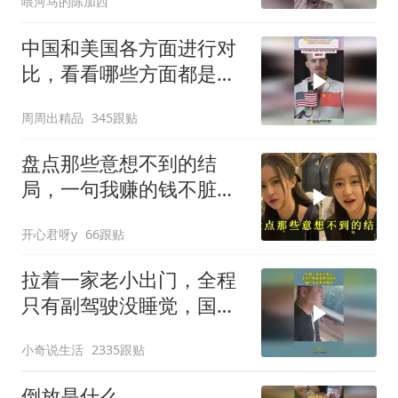
喂河马的陈加西
中国和美国各方面进行对
比，看看哪些方面都是谁
领先
周周出精品
345跟贴
盘点那些意想不到的结
局，一句我赚的钱不脏，
真是杀人又诛心
开心君呀y
66跟贴
拉着一家老小出门，全程
只有副驾驶没睡觉，国产
车越来越离谱
小奇说生活
2335跟贴
倒放是什么