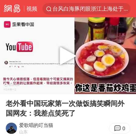
视频
台风白海豚闭眼浙江上海处于危险半圆
四川宜宾市珙县发生3.4级地震
香港宏福苑火灾或由烟头引起
网约车司机充电时猝死保险拒赔
中国父女泰国骑摩托车坠崖1死1伤
周末打虎 宋致远被查
白海豚将正面袭击贯穿浙江
00:00
04:36
浙江台州《告全体市民书》
Play
Ent
full
多个明星演唱会取消
老外看中国玩家第一次做饭搞笑瞬间外
国网友：我差点笑死了
男孩参加珠心算比赛气定神闲
陕西柞水泥石流已致2死 仍有1人失联
爱歌唱的叮当猫
0
山东