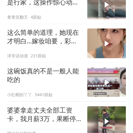
是行家，这操作惊心动
魄！
青青笑翻天
4跟贴
这么简单的道理，她现在
才明白…嫁妆咱要，彩礼
咱也给！
泽哥说动漫
231跟贴
这碗饭真的不是一般人能
吃的
小红帽的丫丫
5441跟贴
婆婆拿走丈夫全部工资
卡，我月薪3万，果断停
做早饭