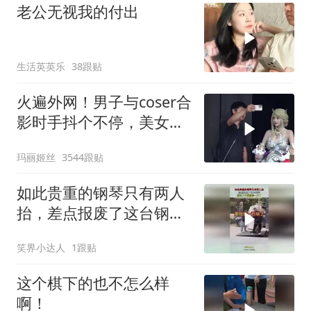
老公无视我的付出
生活英英乐
38跟贴
火遍外网！男子与coser合
影时手抖个不停，美女做
出一个意外举动
玛丽姬丝
3544跟贴
如此贵重的钢琴只有两人
抬，差点报废了这台钢
琴，原价八千要赔偿一万
笑界小达人
1跟贴
了
这个棋下的也不怎么样
啊！