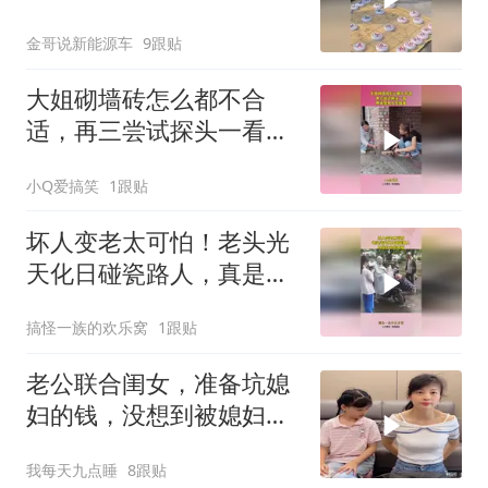
金哥说新能源车
9跟贴
大姐砌墙砖怎么都不合
适，再三尝试探头一看，
原来是有人在捣鬼！
小Q爱搞笑
1跟贴
坏人变老太可怕！老头光
天化日碰瓷路人，真是社
会的毒瘤！
搞怪一族的欢乐窝
1跟贴
老公联合闺女，准备坑媳
妇的钱，没想到被媳妇坑
了
我每天九点睡
8跟贴