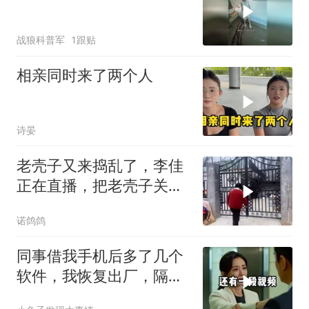
战狼科普军
1跟贴
相亲同时来了两个人
诗晏
老壳子又来捣乱了，李佳
正在直播，把老壳子关在
大门外一天没开门
诺鸽鸽
同事借我手机后多了几个
软件，我恢复出厂，隔壁
总监竟被带走