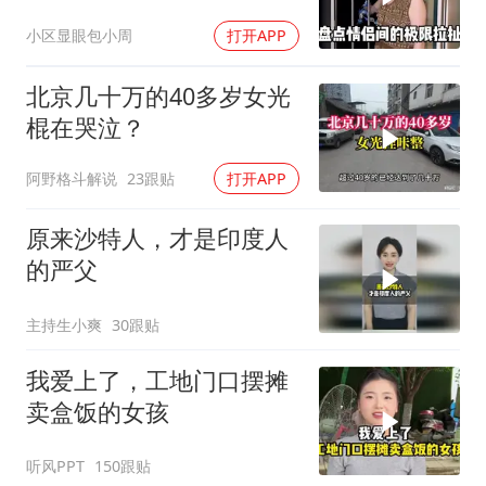
小区显眼包小周
打开APP
北京几十万的40多岁女光
棍在哭泣？
阿野格斗解说
23跟贴
打开APP
原来沙特人，才是印度人
的严父
主持生小爽
30跟贴
我爱上了，工地门口摆摊
卖盒饭的女孩
听风PPT
150跟贴