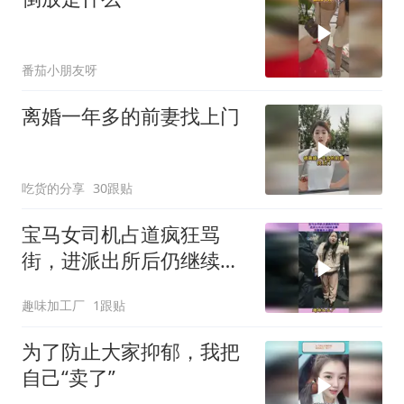
番茄小朋友呀
离婚一年多的前妻找上门
吃货的分享
30跟贴
宝马女司机占道疯狂骂
街，进派出所后仍继续发
飙，完整事件大揭秘
趣味加工厂
1跟贴
为了防止大家抑郁，我把
自己“卖了”