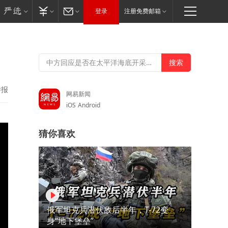
登录
注册免费邮箱
举报
网易新闻
iOS
Android
猜你喜欢
俄军坦克兵潜伏敌后半年，T-72变
身“地下堡垒”