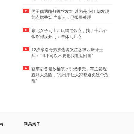
男子偶遇路灯螺丝发红 以为是小灯 却发现
能点燃香烟 当事人：已报警处理
东北女子到山西玩错过饭点，找了十几个
饭馆都没开门：午休到几点
12岁摩洛哥男孩边境哭泣恳求西班牙士
兵：“可不可以不要把我遣返回国”
轿车后备箱放桶装水引燃纸壳，车主发现
直呼太危险，“拍出来让大家都避免这个危
险”
尚
网易亲子