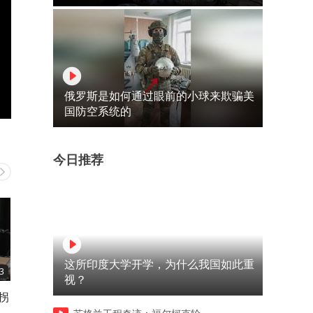
俄罗斯是如何通过眼前的小球来欺骗美
国防空系统的
今日推荐
这所印度大学开学，为什么我国如此重
3
20:43
02:00
视？
拐
世界最贵手表！过亿劳力士只
为什么会有人中美人计？
排第九，第一名能买一座岛却