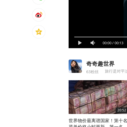
00:00
/
00:13
奇奇趣世界
旅行是对平
63粉丝
20:52
世界物价最离谱国家！第十
菜单价格小时更新，第一名