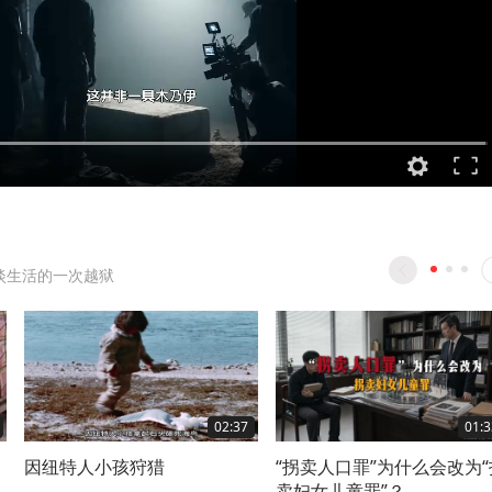
淡生活的一次越狱
02:37
01:3
名
因纽特人小孩狩猎
“拐卖人口罪”为什么会改为“
钱
卖妇女儿童罪”？