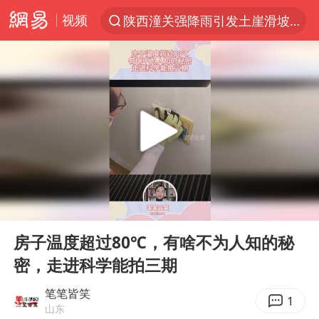
视频
陕西潼关强降雨引发土崖滑坡1人失联
探寻“技能+”促就业创业新路
台风“白海豚”影响中国已成定局
郑国霖回应去景区上班被保安拦下
维持强台风级！白海豚直奔华东沿海
印度暴发金迪普拉病毒
41岁女子为鼓励女儿考上985研究生
00:00
00:12
80后女柜员获聘4200亿银行副行长
Play
Ent
full
24小时不关空调 电费反而更低？
房子温度超过80℃，有啥不为人知的秘
密，走进科学能拍三期
“梅姨”已是老年人 死刑或适用受限
“事业单位招聘不是人情买卖”
笔笔皆笑
1
山东