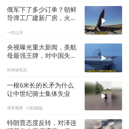
俄军下了多少订单？朝鲜
导弹工厂建新厂房，火星
11让乌军印象深刻
一饮山河
央视曝光重大新闻，美航
母最强王牌，对中国失
效，美军落伍10年？
环球谈军武
一根6米长的长矛为什么
让中世纪骑士集体失业
虎哥视界
1282跟贴
特朗普态度反转，对泽连