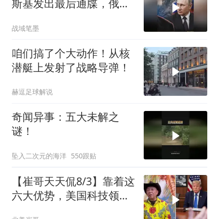
斯基发出最后通牒，俄乌
终于走向尾声？
战域笔墨
咱们搞了个大动作！从核
潜艇上发射了战略导弹！
赫逗足球解说
奇闻异事：五大未解之
谜！
坠入二次元的海洋
550跟贴
【崔哥天天侃8/3】靠着这
六大优势，美国科技领军
全世界