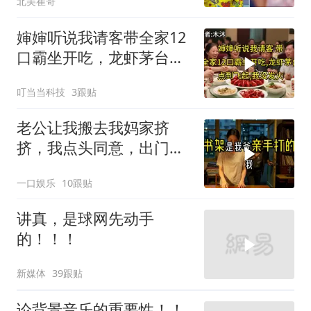
北美崔哥
婶婶听说我请客带全家12
口霸坐开吃，龙虾茅台点
到飞起，我没发
叮当当科技
3跟贴
老公让我搬去我妈家挤
挤，我点头同意，出门时
顺手带走了3本房产证和2
一口娱乐
10跟贴
把车钥匙
讲真，是球网先动手
的！！！
新媒体
39跟贴
论背景音乐的重要性！！