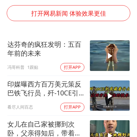
美国退回1000亿美元关税
你常吃的兰州拉面要改名了
打开网易新闻 体验效果更佳
河南试行周五下午弹性离岗
南大数院院长疑辞职信里写不想干了
达芬奇的疯狂发明：五百
小伙靠AI减肥 45天瘦40斤进了ICU
年前的未来
李亚鹏向地铁吐血女孩捐99999元
冯哥科普
1跟贴
打开APP
新华社权威快报|我国编制完成新版全月地质图
总书记关心百姓身边这些民生大事
印媒曝西方百万美元策反
巴铁飞行员，歼-10CE引
西方关注
看尽人间百态
打开APP
女儿在自己家被挪到次
卧，父亲得知后，带着中