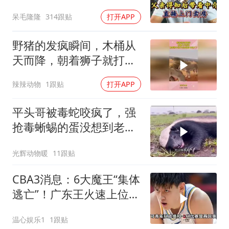
介直接上门卖房
呆毛隆隆
314跟贴
打开APP
野猪的发疯瞬间，木桶从
天而降，朝着狮子就打去
知道自己玩大了
辣辣动物
1跟贴
打开APP
平头哥被毒蛇咬疯了，强
抢毒蜥蜴的蛋没想到老婆
被鬣狗围攻调戏！
光辉动物暖
11跟贴
CBA3消息：6大魔王“集体
逃亡”！广东王火速上位，
王牌锋线回归
温心娱乐1
1跟贴