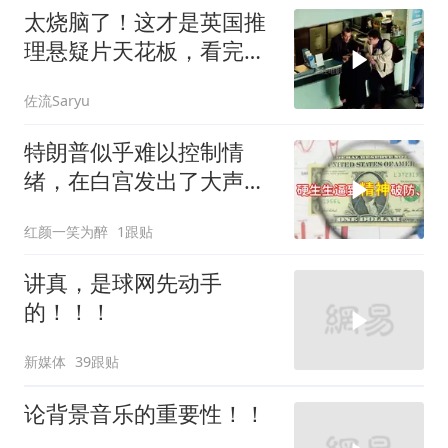
太烧脑了！这才是英国推
理悬疑片天花板，看完才
分得清谁是凶手！
佐流Saryu
特朗普似乎难以控制情
绪，在白宫发出了大声咒
骂
红颜一笑为醉
1跟贴
讲真，是球网先动手
的！！！
新媒体
39跟贴
论背景音乐的重要性！！