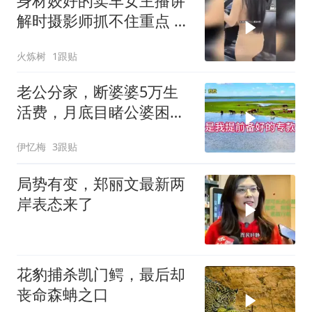
身材姣好的卖车女主播讲
解时摄影师抓不住重点 女
主播当场怒斥
火炼树
1跟贴
老公分家，断婆婆5万生
活费，月底目睹公婆困
境，痛悔不已！
伊忆梅
3跟贴
局势有变，郑丽文最新两
岸表态来了
花豹捕杀凯门鳄，最后却
丧命森蚺之口