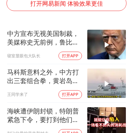
金饰克价大幅跳涨
打开网易新闻 体验效果更佳
关之琳否认与27岁模特的恋情
多地要求领导干部带头休假
中方宣布无视美国制裁，
对话重庆地铁吐血女孩
美媒称史无前例，鲁比
奋进开新局 实干挑大梁
奥：或追加二次制裁
寝室显眼包大队长
打开APP
马科斯意料之外，中方打
出三套组合拳，黄岩岛将
迎来剧终时刻
王同学来了
打开APP
海峡遭伊朗封锁，特朗普
紧急下令，要打到他们承
受不住