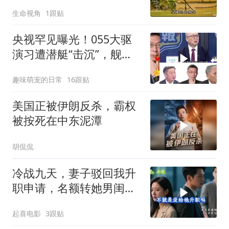
生命视角
1跟贴
央视罕见曝光！055大驱
演习遭潜艇“击沉”，舰长
直言：前出就是送死
趣味萌宠的日常
16跟贴
美国正被伊朗反杀，霸权
被按死在中东泥潭
胡侃侃
冷战九天，妻子驳回我升
职申请，名额转她男闺
蜜，我转身办妥1件事
起喜电影
3跟贴