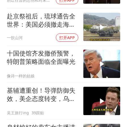
别让往昔的悲伤和对未来的恐惧
打开APP
赴京祭祖后，琉球通告全
世界：美国必须撤走海马
斯，日本陷入被动
一饮山河
打开APP
十国使馆齐发撤侨预警，
特朗普策略面临全面曝光
像诗一样的姑娘
基辅遭重创！导弹防御失
效，美企态度转变，乌处
境艰难
吴王旅行ing
39跟贴