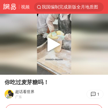
视频
我国编制完成新版全月地质图
宇树科技发行价格150.80元/股
江钨装备：无注入矿山资产安排
台风白海豚即将进入48小时警戒线
官方回应献血屋不让市民入内躲雨
郑国霖回应去景区上班被保安拦下
80后女柜员逆袭成4200亿银行副行长
00:00
00:47
感觉全东北都在等7号
Play
Ent
full
中央气象台发布台风黄色预警
你吃过麦芽糖吗！
扎哈罗娃批广岛市长不提美国原子弹
超话看世界
1
广东
女子利用漏洞0元薅走3000多件家电