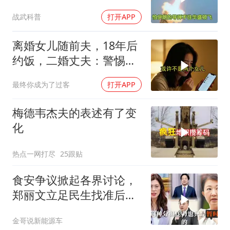
战武科普
打开APP
离婚女儿随前夫，18年后
约饭，二婚丈夫：警惕骗
局
最终你成为了过客
打开APP
梅德韦杰夫的表述有了变
化
热点一网打尽
25跟贴
食安争议掀起各界讨论，
郑丽文立足民生找准后续
行动方向
金哥说新能源车