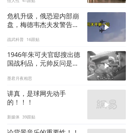
悟人性
41跟贴
危机升级，俄恐迎内部崩
盘，梅德韦杰夫发警告，
克宫钱袋子见底
战武科普
16跟贴
1946年朱可夫官邸搜出德
国战利品，元帅反问是否
需辞职
墨君月夜相思
讲真，是球网先动手
的！！！
新媒体
39跟贴
论背景音乐的重要性！！