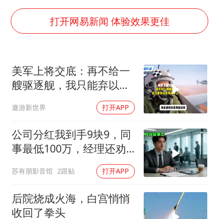
国防部：坚决反制任何闹海挑衅图谋
李云泽严重违纪违法
打开网易新闻 体验效果更佳
王力宏演唱会黄牛带观众藏匿被查获
国防部回应日本试射“战斧”导弹
美军上将交底：再不给一
陕西省委书记赶赴柞水县杏坪镇
艘驱逐舰，我只能弃以色
女孩摆摊卖菌子时收到北大通知书
列保本土
遨游新世界
打开APP
改名后的“青海拉面”店
东方之约 相约未来
公司分红我到手9块9，同
事最低100万，经理还劝
我续签，我笑了：不签了
苏有朋影音馆
2跟贴
打开APP
后院烧成火海，白宫悄悄
收回了拳头