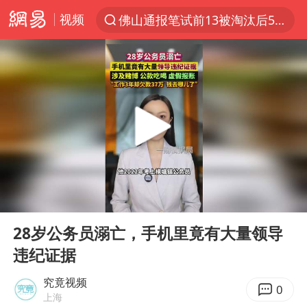
视频
佛山通报笔试前13被淘汰后5名进体检
上半年我国机械工业经济运行稳中有进
实测秋天第一杯奶茶
泰国枪击案凶手先杀祖父母后行凶
四川宜宾市高县发生4.9级地震
台风“白海豚”体型变大！环流面积接近13个浙江那么大
泰国校园枪击案死亡人数升至7人
00:00
00:47
东航新规：提前14天可免费退改签
Play
Ent
full
河南回应撤回领导带薪错峰休假通知
28岁公务员溺亡，手机里竟有大量领导
违纪证据
汪峰阻止14岁女儿买大牌
江苏发布台风蓝色预警
究竟视频
0
上海