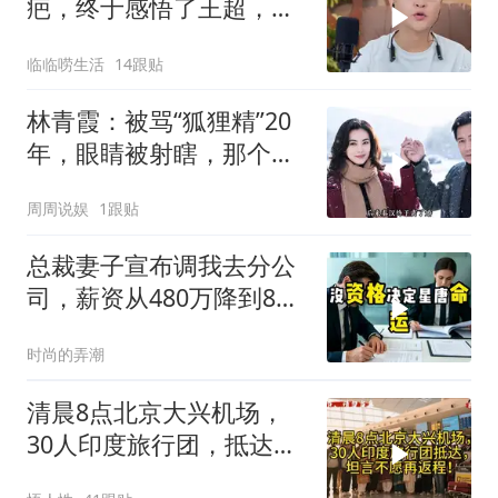
疤，终于感悟了王超，他
决定接妈妈回来养老
临临唠生活
14跟贴
林青霞：被骂“狐狸精”20
年，眼睛被射瞎，那个男
人只问了一句“谁来出机票
周周说娱
1跟贴
钱？”
总裁妻子宣布调我去分公
司，薪资从480万降到8
万，我递交辞呈
时尚的弄潮
清晨8点北京大兴机场，
30人印度旅行团，抵达，
坦言不愿再返程！