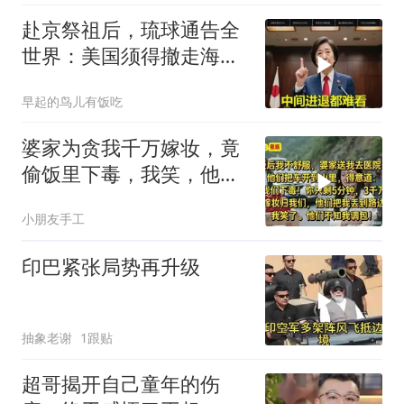
赴京祭祖后，琉球通告全
世界：美国须得撤走海马
斯，日本陷入被动
早起的鸟儿有饭吃
婆家为贪我千万嫁妆，竟
偷饭里下毒，我笑，他们
却不知我调包！
小朋友手工
印巴紧张局势再升级
抽象老谢
1跟贴
超哥揭开自己童年的伤