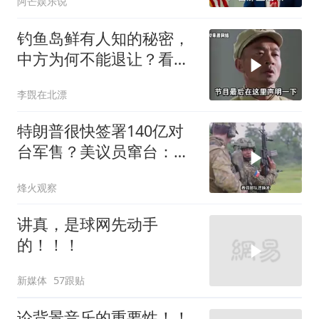
阿芒娱乐说
钓鱼岛鲜有人知的秘密，
中方为何不能退让？看完
让国人自豪
李覴在北漂
特朗普很快签署140亿对
台军售？美议员窜台：必
须以实力拒统
烽火观察
讲真，是球网先动手
的！！！
新媒体
57跟贴
论背景音乐的重要性！！