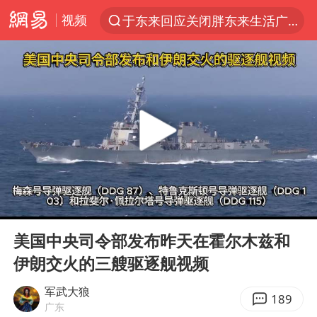
视频
于东来回应关闭胖东来生活广场店
上半年我国经营主体结构持续优化
白海豚登陆强度略强于巴威
《披荆斩棘2026》阵容官宣
杭州机场已取消航班388架次
浙江省委书记：该停下的坚决停下来
中国籍豪华游艇富商之子在泰国被杀
00:00
00:24
美将每月供乌爱国者拦截导弹
Play
Ent
full
白海豚北上或致京津冀暴雨
美国中央司令部发布昨天在霍尔木兹和
伊朗交火的三艘驱逐舰视频
上海中心千吨“镇楼神器”摆动明显
10余省份将出现强风雨 局地特大暴雨
军武大狼
189
广东