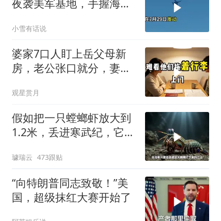
夜袭美军基地，手握海峡
筹码提出3000亿诉求
小雪有话说
婆家7口人盯上岳父母新
房，老公张口就分，妻子
甩6个字全场僵住
观星赏月
假如把一只螳螂虾放大到
1.2米，丢进寒武纪，它能
战胜当代霸主吗
璩瑞云
473跟贴
“向特朗普同志致敬！”美
国，超级抹红大赛开始了