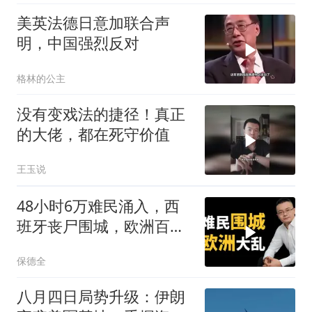
美英法德日意加联合声
明，中国强烈反对
格林的公主
没有变戏法的捷径！真正
的大佬，都在死守价值
王玉说
48小时6万难民涌入，西
班牙丧尸围城，欧洲百年
霸权终极反噬！
保德全
八月四日局势升级：伊朗