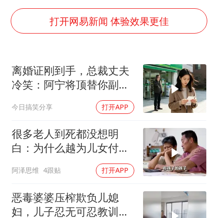
世界第1特鲁姆普斯诺克中国赛一轮游
新疆一婚礼线上邀请引热议
打开网易新闻 体验效果更佳
《龙餐馆》 冲奖
国足U17与阿森纳决赛取消 并列冠军
离婚证刚到手，总裁丈夫
上门女婿出轨女邻居多年被判重婚罪
冷笑：阿宁将顶替你副总
构建更高水平的全民健身公共服务体系
之位，我应好
今日搞笑分享
打开APP
韩军前线部队连曝丑闻
奋力开创中国式现代化建设新局面
很多老人到死都没想明
白：为什么越为儿女付
出，晚年越煎熬？
阿泽思维
4跟贴
打开APP
恶毒婆婆压榨欺负儿媳
妇，儿子忍无可忍教训母