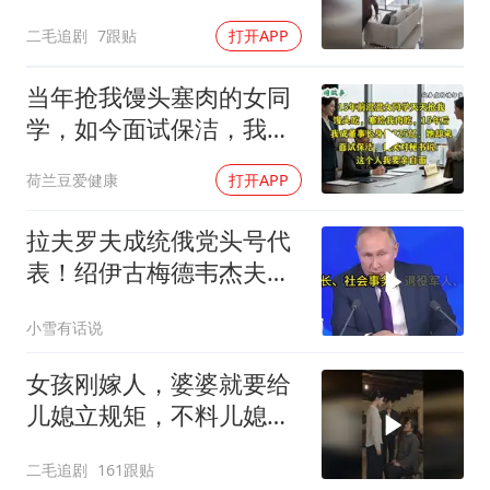
亲！
二毛追剧
7跟贴
打开APP
当年抢我馒头塞肉的女同
学，如今面试保洁，我亲
自面她
荷兰豆爱健康
打开APP
拉夫罗夫成统俄党头号代
表！绍伊古梅德韦杰夫双
双出局，普京这步棋你看
小雪有话说
懂了吗
女孩刚嫁人，婆婆就要给
儿媳立规矩，不料儿媳不
是好惹的！
二毛追剧
161跟贴