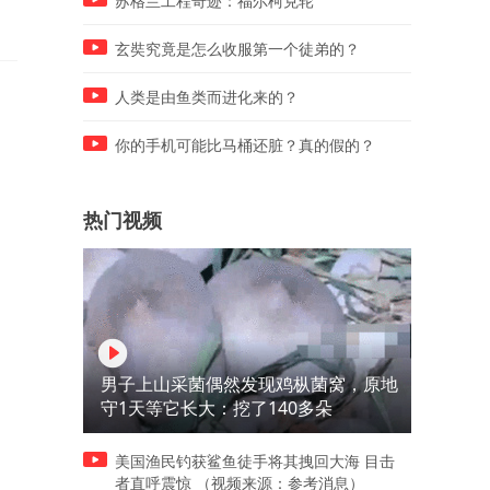
苏格兰工程奇迹：福尔柯克轮
玄奘究竟是怎么收服第一个徒弟的？
人类是由鱼类而进化来的？
你的手机可能比马桶还脏？真的假的？
热门视频
男子上山采菌偶然发现鸡枞菌窝，原地
守1天等它长大：挖了140多朵
美国渔民钓获鲨鱼徒手将其拽回大海 目击
者直呼震惊 （视频来源：参考消息）