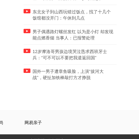
东北女子到山西玩错过饭点，找了十几个
饭馆都没开门：午休到几点
男子偶遇路灯螺丝发红 以为是小灯 却发现
能点燃香烟 当事人：已报警处理
12岁摩洛哥男孩边境哭泣恳求西班牙士
兵：“可不可以不要把我遣返回国”
国外一男子遭章鱼吸脸，上演“拔河大
战”，硬扯加铁棒敲打方才挣脱
尚
网易亲子