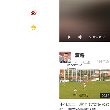
00:00
/
0:00
董路
足球评论
2.5万粉丝
00:34
小何老二上演“同款”对角线转
移。 董路的微博视频