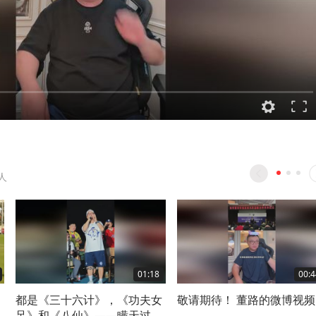
人
01:18
00:4
都是《三十六计》，《功夫女
敬请期待！ 董路的微博视频
足》和《八仙》——瞒天过