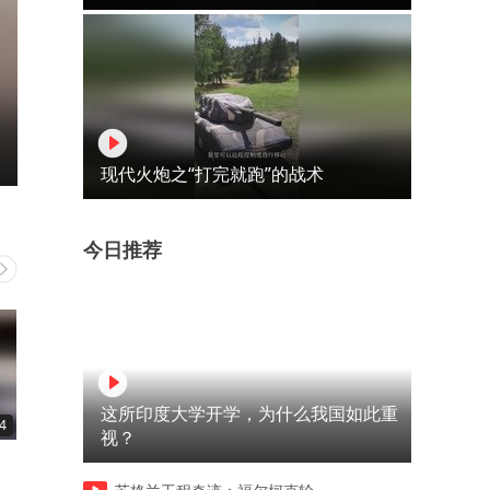
现代火炮之“打完就跑”的战术
今日推荐
这所印度大学开学，为什么我国如此重
4
00:48
00:30
视？
上海vs河床 老二点射（视频素
大球这兄弟是真有点东西 董
材来自站外） 董路的微博视频
的微博视频