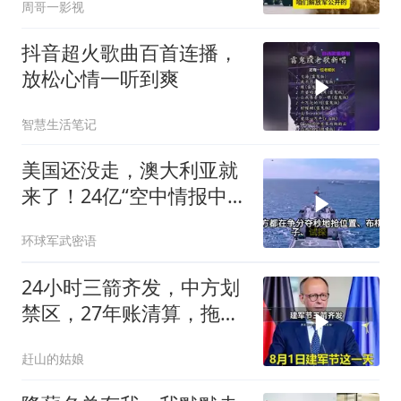
周哥一影视
抖音超火歌曲百首连播，
放松心情一听到爽
智慧生活笔记
美国还没走，澳大利亚就
来了！24亿“空中情报中
心”刚到手就杀入南海
环球军武密语
24小时三箭齐发，中方划
禁区，27年账清算，拖船
问题公开
赶山的姑娘