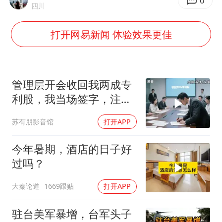
台风白海豚登陆点缩圈
0
四川
上半年国内居民出游人次34.63亿
打开网易新闻 体验效果更佳
女子被狗舔脚确诊三级暴露 医生回应
泰国校园枪击事件已致8死30余伤
光伏八巨头签署“不低于成本价”倡议
管理层开会收回我两成专
多所幼师院校开设养老专业
利股，我当场签字，注销
核心技术授权，全员慌了
台州《告全体市民书》：非必要不外出
苏有朋影音馆
打开APP
习近平心系体育强国建设
今年暑期，酒店的日子好
过吗？
大秦论道
1669跟贴
打开APP
驻台美军暴增，台军头子