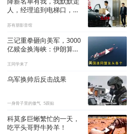
降薪名单有我，我默默走
人，经理追到电梯口，见
我坐上保时捷愣住
苏有朋影音馆
三记重拳砸向美军，3000
亿赎金换海峡：伊朗算准
了特朗普不敢还手
王同学来了
乌军换帅后反击战果
一身骨子里的傲气
5跟贴
科莫多巨蜥繁忙的一天，
吃平头哥野牛羚羊！