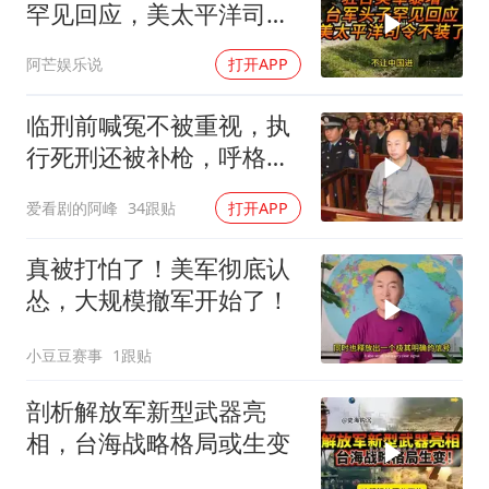
罕见回应，美太平洋司令
不装了！
阿芒娱乐说
打开APP
临刑前喊冤不被重视，执
行死刑还被补枪，呼格吉
勒图被捕后的62天
爱看剧的阿峰
34跟贴
打开APP
真被打怕了！美军彻底认
怂，大规模撤军开始了！
小豆豆赛事
1跟贴
剖析解放军新型武器亮
相，台海战略格局或生变