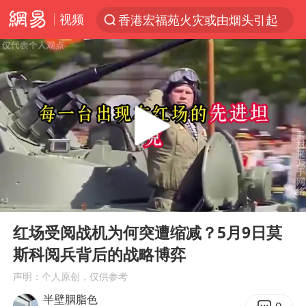
视频
香港宏福苑火灾或由烟头引起
“China Cool”火了，老外爱上中国避暑游
刘浩存百花奖开幕式红裙起舞
台风白海豚闭眼浙江上海处于危险半圆
张本智和：零封向鹏不意外
云南一地村民过火把节意外灼伤16人
泰国初中生饮弹自尽前开了26枪
00:00
03:44
用AI造出新病毒意味着什么
Play
Ent
full
今年第二强台风将带来多大影响
红场受阅战机为何突遭缩减？5月9日莫
斯科阅兵背后的战略博弈
浙江最强风雨时段已锁定
声明：个人原创，仅供参考
美股创4月份以来最大单周涨幅
半壁胭脂色