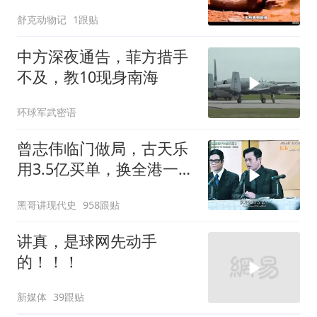
舒克动物记
1跟贴
中方深夜通告，菲方措手
不及，教10现身南海
环球军武密语
曾志伟临门做局，古天乐
用3.5亿买单，换全港一声
佩服！
黑哥讲现代史
958跟贴
讲真，是球网先动手
的！！！
新媒体
39跟贴