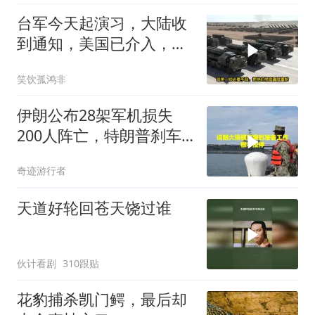
台军今天起演习，大陆收
到通知，美国已介入，日
本涉台表述也变了
笑饮孤鸿非
伊朗公布28架军机损失
200人阵亡，特朗普刹车
真相曝光
奇迹游行者
天道好轮回苍天饶过谁
伙计看剧
310跟贴
花豹捕杀凯门鳄，最后却