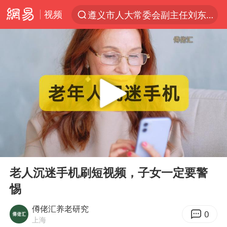
视频
遵义市人大常委会副主任刘东明被查
夜幕落下 运动上场
泰交通部副部长回应中国游客遭歧视
Meta被判支付5.67亿美元
1岁宝宝碰坏纸巾盒 宝妈被索赔924元
男子结婚8年3个女儿均非亲生
中信证券：预计铜板块将迎来共振上涨
00:00
01:57
台风白海豚逼近 暴雨大暴雨来袭
Play
Ent
full
“空调24小时开着更省电”不实
老人沉迷手机刷短视频，子女一定要警
惕
公司“上四休三”但要降薪1000元
47岁妈妈突然产女 26岁女儿：很震惊
僔佬汇养老研究
0
上海