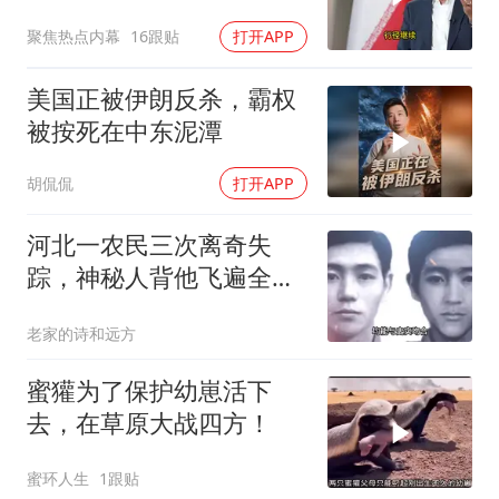
聚焦热点内幕
16跟贴
打开APP
美国正被伊朗反杀，霸权
被按死在中东泥潭
胡侃侃
打开APP
河北一农民三次离奇失
踪，神秘人背他飞遍全中
国，幕后真相是什么
老家的诗和远方
蜜獾为了保护幼崽活下
去，在草原大战四方！
蜜环人生
1跟贴