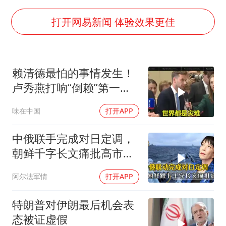
OpenAI为免费用户升级GPT-5.6 Luna
“中国蔬菜之乡”最高温达41.8℃
打开网易新闻 体验效果更佳
段绚竞因公牺牲 年仅44岁
日本广岛民众举行游行反对政府行径
赖清德最怕的事情发生！
27岁女子成组织卖淫集团主犯被通缉
卢秀燕打响“倒赖”第一
97岁英国奶奶飞上天再破吉尼斯纪录
枪，美国趁火打劫
味在中国
打开APP
女子开一天一夜空调后二氧化碳中毒
奋进开新局 实干挑大梁
中俄联手完成对日定调，
朝鲜千字长文痛批高市，
就差李在明没动静
阿尔法军情
打开APP
特朗普对伊朗最后机会表
态被证虚假