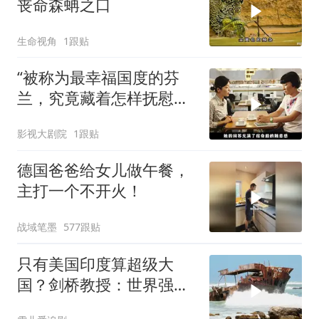
丧命森蚺之口
生命视角
1跟贴
“被称为最幸福国度的芬
兰，究竟藏着怎样抚慰人
心的烟火气
影视大剧院
1跟贴
德国爸爸给女儿做午餐，
主打一个不开火！
战域笔墨
577跟贴
只有美国印度算超级大
国？剑桥教授：世界强国
只有4个，没有印度