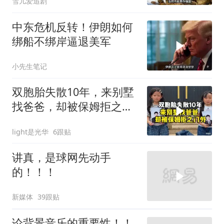
雪儿爱追剧
中东危机反转！伊朗如何
绑船不绑岸逼退美军
小先生笔记
双胞胎失散10年，来别墅
找爸爸，却被保姆拒之门
外
light是光华
6跟贴
讲真，是球网先动手
的！！！
新媒体
39跟贴
论背景音乐的重要性！！