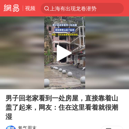
视频
上海有出现龙卷潜势
上半年我国经营主体结构持续优化
王传君 《披荆斩棘》
上海：5号线16号线浦江线全线停运
白海豚预计将在浙江苍南到三门一带登陆
今日15时起福州地铁高架区段停运
国足U17与阿森纳决赛取消 并列冠军
00:00
00:10
王艺迪2-4不敌张本美和止步4强
Play
Ent
full
上门女婿出轨女邻居多年被判重婚罪
男子回老家看到一处房屋，直接靠着山
盖了起来，网友：住在这里看着就很潮
2025年小学教师减少13.19万
湿
王艺迪无缘横滨赛决赛
氧气周末