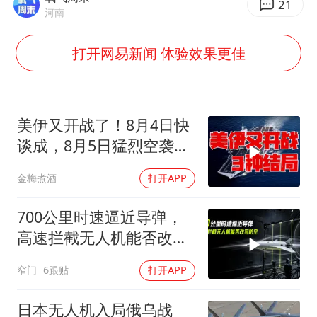
泰国：高度重视中国游客旅游体验
21
河南
上海大部迎大暴雨
打开网易新闻 体验效果更佳
《龙餐馆》 冲奖
蒯曼挺进WTT横滨冠军赛女单四强
以军士兵把枪口对准中国记者
美伊又开战了！8月4日快
笔试第一被劝弃考涉事副校长被撤职
谈成，8月5日猛烈空袭，
白海豚5次眼壁置换
后续3种剧本
金梅煮酒
打开APP
构建更高水平的全民健身公共服务体系
700公里时速逼近导弹，
高速拦截无人机能否改写
防空
窄门
6跟贴
打开APP
日本无人机入局俄乌战