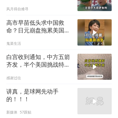
务
风月得自难寻
高市早苗低头求中国救
命？日元崩盘拖累美国下
水！川普也坐不住了
鬼菜生活
白宫收到通知，中方五箭
齐发，半个美国挑战特朗
普，中期选举难了
感谢过往
讲真，是球网先动手
的！！！
新媒体
57跟贴