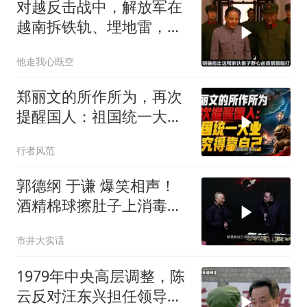
对越反击战中，解放军在
越南拆铁轨、埋地雷，是
真的吗？
他走我心既空
郑丽文的所作所为，再次
提醒国人：祖国统一大
业，终究得靠自己！
行者风范
郭德纲 于谦 爆笑相声！
酒精棉球擦肚子上消毒，
拿云南白药擦刀，是不是
市井大实话
擦反了？
1979年中央高层调整，陈
云反对汪东兴担任领导职