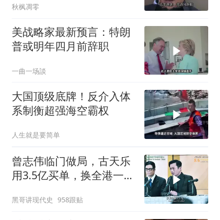
秋枫凋零
美战略家最新预言：特朗
普或明年四月前辞职
一曲一场談
大国顶级底牌！反介入体
系制衡超强海空霸权
人生就是要简单
曾志伟临门做局，古天乐
用3.5亿买单，换全港一声
佩服！
黑哥讲现代史
958跟贴