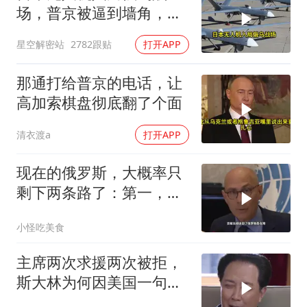
场，普京被逼到墙角，这
场仗只剩下死战一条路
星空解密站
2782跟贴
打开APP
那通打给普京的电话，让
高加索棋盘彻底翻了个面
清衣渡a
打开APP
现在的俄罗斯，大概率只
剩下两条路了：第一，把
吞进去的地盘全部吐出来
小怪吃美食
主席两次求援两次被拒，
斯大林为何因美国一句话
态度大转弯？