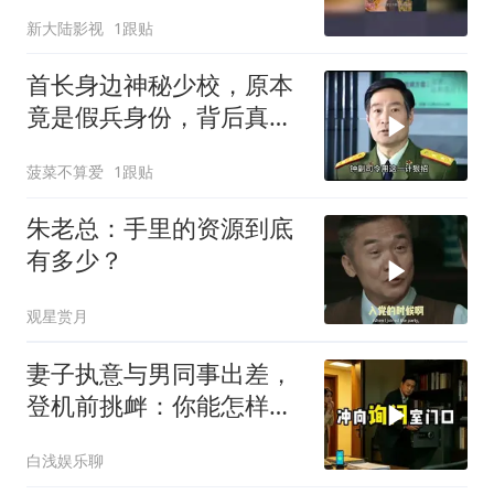
母亲脸都绿了
新大陆影视
1跟贴
首长身边神秘少校，原本
竟是假兵身份，背后真相
令人深思
菠菜不算爱
1跟贴
朱老总：手里的资源到底
有多少？
观星赏月
妻子执意与男同事出差，
登机前挑衅：你能怎样？
我始终沉默
白浅娱乐聊