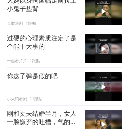
大妈以身殉国临走前拉上
小鬼子垫背
长歌追剧
1跟贴
过硬的心理素质注定了是
个能干大事的
一起看片片
1跟贴
你这子弹是假的吧
小火鸡看剧
11跟贴
刚和丈夫结婚半月，女人
一脸嫌弃的吐槽，气的老