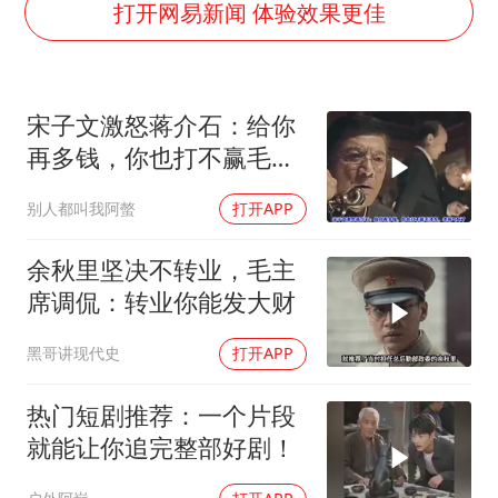
贵州轮胎子公司获美国退税8136万
打开网易新闻 体验效果更佳
U17国足1分钟轰2球
法国下周开始禁止未经同意的电话营销
宋子文激怒蒋介石：给你
泰国一女公务员妆容引争议 本人回应
再多钱，你也打不赢毛泽
24小时不关空调 电费会更低吗
东，老蒋气坏了
别人都叫我阿螫
打开APP
村民谈“梅姨”：叫的其实是“媒姨”
中国养老床位“三连降”
余秋里坚决不转业，毛主
哪吒汽车南宁工厂设备降价20%拍卖
席调侃：转业你能发大财
奋进开新局 实干挑大梁
黑哥讲现代史
打开APP
热门短剧推荐：一个片段
就能让你追完整部好剧！