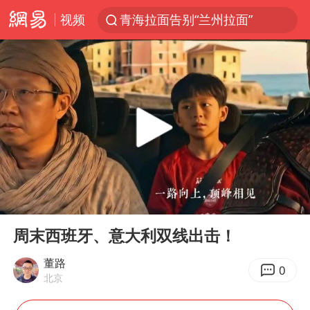
视频
青海拉面告别“兰州拉面”
台风白海豚登陆地点更新
以“新”破局 首发经济点亮城市消费活力
台风白海豚进入48小时警戒线
佛得角门将亮相智利俱乐部主场
中方回应是否在太平洋海底开采稀土
看守所辅警收受10万获刑1年
00:00
02:22
宇树科技发行价格150.80元/股
Play
Ent
full
宇树科技王兴兴身家有望超200亿元
周末西班牙、意大利双线出击！
五粮液渠道价一箱上涨近百元
董路
0
北京
CIA被曝已秘密设立古巴工作组