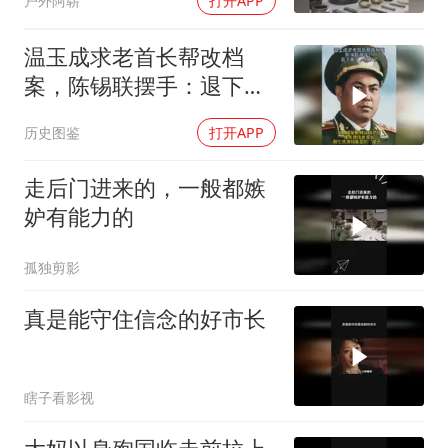
户外阿崭
打开APP
温玉成求老首长帮改档
案，陈锡联摆手：退下来
了，管不了
历史图鉴
打开APP
走后门进来的，一般都嫉
妒有能力的
孤独剪影
真是能守住信念的好市长
瞎子看影视