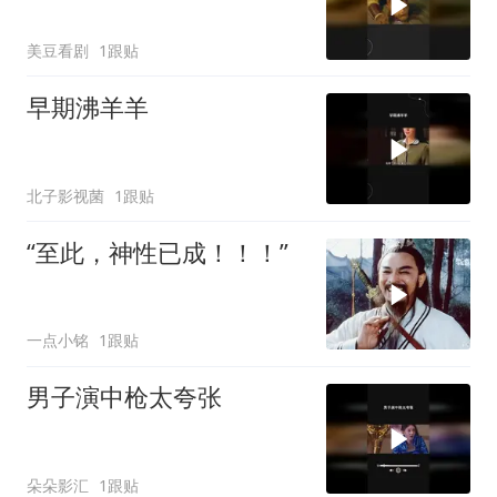
美豆看剧
1跟贴
早期沸羊羊
北子影视菌
1跟贴
“至此，神性已成！！！”
一点小铭
1跟贴
男子演中枪太夸张
朵朵影汇
1跟贴