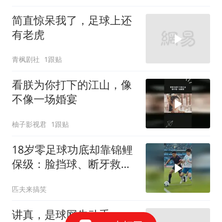
简直惊呆我了，足球上还
有老虎
青枫剧社
1跟贴
看朕为你打下的江山，像
不像一场婚宴
柚子影视君
1跟贴
18岁零足球功底却靠锦鲤
保级：脸挡球、断牙救
主、踢呲变助攻
匹夫来搞笑
讲真，是球网先动手