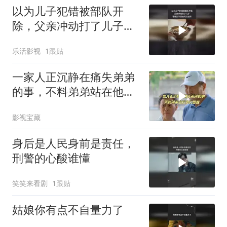
以为儿子犯错被部队开
除，父亲冲动打了儿子，
导致父子误会再次加深
乐活影视
1跟贴
一家人正沉静在痛失弟弟
的事，不料弟弟站在他们
面前
影视宝藏
身后是人民身前是责任，
刑警的心酸谁懂
笑笑来看剧
1跟贴
姑娘你有点不自量力了