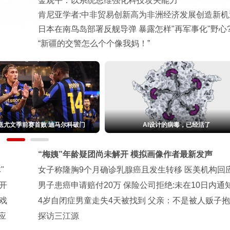
金观平：以系统思维强化科技攻关能力
肯尼亚学者:中非贸易创新高为非洲经济发展创造新机
日本在南鸟岛部署反舰导弹 暴露怎样"再军事化"野心
“新疆的交警怎么个个像我妈！”
大六座 星海V6预售8.99万元起
伊朗媒体发布“被击落美以战机残骸”画
“梅姨”年龄疑团尚未解开 模拟画像作者最新发声
"
女子称隆胸9个月确诊乳腺癌且发生转移 医美机构回
开
男子患癌申请赔付20万 保险公司拒绝:未在10日内通
戏
4岁自闭症男童走失4天被找到 父亲：不是被人贩子
应
探访三江源