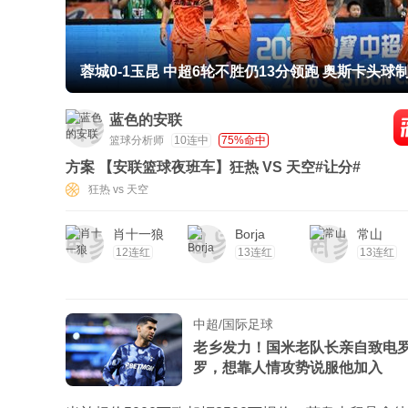
蓉城0-1玉昆 中超6轮不胜仍13分领跑 奥斯卡头球
+赛季16球
蓝色的安联
篮球分析师
10连中
75%命中
方案 【安联篮球夜班车】狂热 VS 天空#让分#
狂热 vs 天空
肖十一狼
Borja
常山
12连红
13连红
13连红
中超/国际足球
老乡发力！国米老队长亲自致电
罗，想靠人情攻势说服他加入