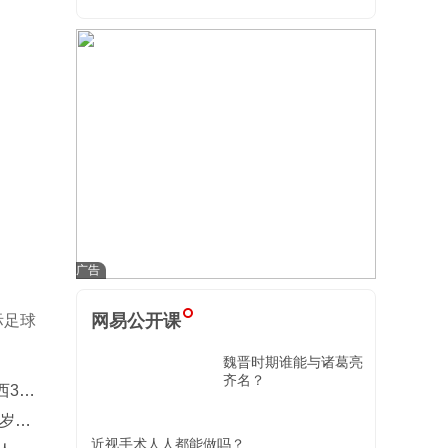
网易公开课
际足球
魏晋时期谁能与诸葛亮
齐名？
3-0
3岁奇
近视手术人人都能做吗？