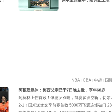
么？
课本里的童年，绍兴正上演
NBA
CBA
中超
国
|
|
|
阿根廷媒体：梅西父亲已于7日晚去世，享年68岁
阿莫林上任首败！佩德罗双响，凯赛多凌空斩，切尔西
大胜AC米兰
2-1！国米送尤文季前赛首败 5000万飞翼连场破门 2