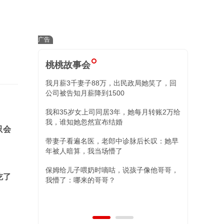
桃桃故事会
我月薪3千妻子88万，出民政局她笑了，回
小舅子昏迷我
公司被告知月薪降到1500
住院我冷回三
我和35岁女上司同居3年，她每月转账2万给
替姐姐照顾外
我，谁知她忽然宣布结婚
现，两女儿的
只会
带妻子看遍名医，老郎中诊脉后长叹：她早
年被人暗算，我当场懵了
保姆给儿子喂奶时嘀咕，说孩子像他哥哥，
吃了
我懵了：哪来的哥哥？