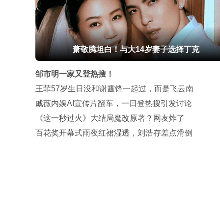
萧敬腾坦白！与大14岁妻子选择丁克
邹市明一家又登热搜！
王菲57岁生日没和谢霆锋一起过，而是飞云南
戚薇内娱AI宣传片翻车，一日登热搜引发讨论
《这一秒过火》大结局魔改原著？网友炸了
百花奖开幕式雨夜红裙湿透，刘浩存差点滑倒