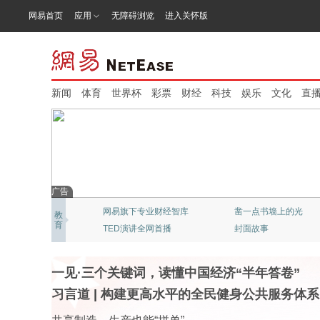
网易首页
应用
无障碍浏览
进入关怀版
新闻
体育
世界杯
彩票
财经
科技
娱乐
文化
直
广告
网易新闻：猫头鹰视频
北京大学：精品公开课
教
育
“清流”穿越迷雾
《态℃》网易科技频道
一见·三个关键词，读懂中国经济“半年答卷”
习言道
|
构建更高水平的全民健身公共服务体系