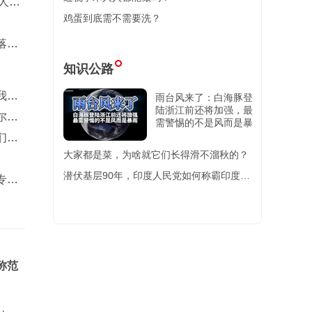
3人围
鸡蛋到底需不需要洗？
落脚
知识公路
我的
雨台风来了：白海豚登
陆浙江前还将加强，最
尔赫
需警惕的不是风而是暴
们被
大家都是菜，为啥就它们长得滑不溜秋的？
潜伏基层90年，印度人民党如何称霸印度政
专注
坛？【百国千城】
称范