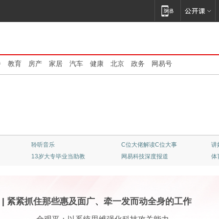
播
教育
房产
家居
汽车
健康
北京
政务
网易号
清华大学：大师云集
不止是看客
顶
专业竞彩一触即发
《我的爸爸是条龙》
红
|
紧紧抓住那些惠及面广、牵一发而动全身的工作