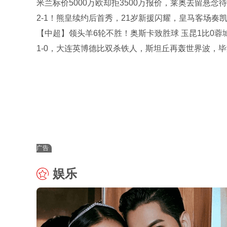
米兰标价5000万欧却拒3500万报价，莱奥去留悬念
2-1！熊皇续约后首秀，21岁新援闪耀，皇马客场奏
里尼奥3场不败
【中超】领头羊6轮不胜！奥斯卡致胜球 玉昆1比0蓉
1-0，大连英博德比双杀铁人，斯坦丘再轰世界波，
+马马杜伤退
广告
娱乐