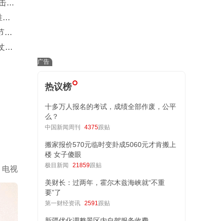
冲击联
胜登
节只
仗，
王证
热议榜
十多万人报名的考试，成绩全部作废，公平
么？
中国新闻周刊
4375
跟贴
搬家报价570元临时变卦成5060元才肯搬上
楼 女子傻眼
极目新闻
21859
跟贴
电视
美财长：过两年，霍尔木兹海峡就“不重
要”了
第一财经资讯
2591
跟贴
新疆优化调整景区内自驾服务收费