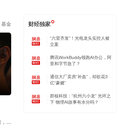
财经独家
基金
“六雷齐发”！光电龙头实控人被
立案
腾讯WorkBuddy领跑AI办公，阿
里和字节急了？
通信大厂卖房“补血”，却欲花3
亿“豪赌”
群核科技：“杭州六小龙” 光环之
下 物理AI故事有水分吗？
束，调