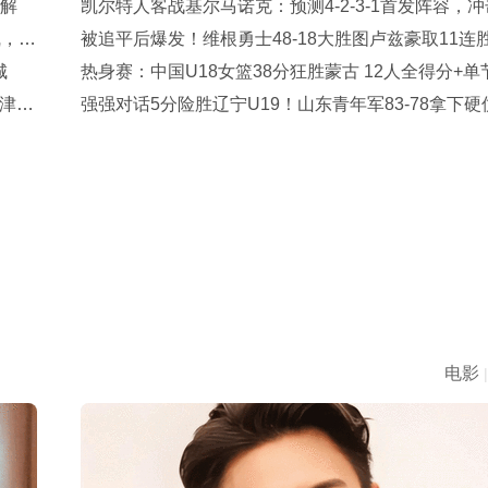
待解
凯尔特人客战基尔马诺克：预测4-2-3-1首发阵容，
凯，穆
赛两连胜
被追平后爆发！维根勇士48-18大胜图卢兹豪取11连
城
顶第二
热身赛：中国U18女篮38分狂胜蒙古 12人全得分+单
毕津浩
丢5分
强强对话5分险胜辽宁U19！山东青年军83‑78拿下硬
赵浩然连场队内最高分，彭泓森范峻文博给力，核心
手感冰冷状态起伏
电影
|