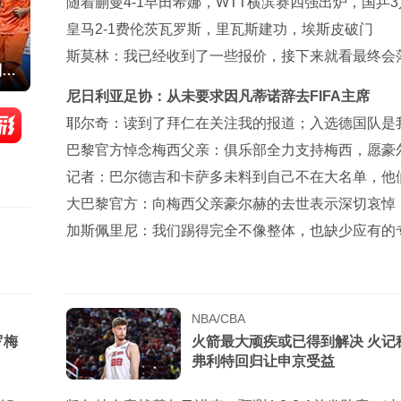
兵替补建功
随着蒯曼4-1早田希娜，WTT横滨赛四强出炉，国乒
剿张本美和
皇马2-1费伦茨瓦罗斯，里瓦斯建功，埃斯皮破门
斯莫林：我已经收到了一些报价，接下来就看最终会
制胜
在哪里
尼日利亚足协：从未要求因凡蒂诺辞去FIFA主席
耶尔奇：读到了拜仁在关注我的报道；入选德国队是
目标
巴黎官方悼念梅西父亲：俱乐部全力支持梅西，愿豪
安息
记者：巴尔德吉和卡萨多未料到自己不在大名单，他
临时通知
大巴黎官方：向梅西父亲豪尔赫的去世表示深切哀悼
加斯佩里尼：我们踢得完全不像整体，也缺少应有的
力
NBA/CBA
罗梅
火箭最大顽疾或已得到解决 火记
弗利特回归让申京受益