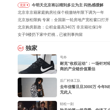
今明天北京将以晴到多云为主 闷热感缓解
北京
北京非京籍家庭购房社保个税缴纳年限下调为一年
北京放松限购 专家：全国新一轮房地产宽松窗口打开
北京购房新政：公积金最高340万 非京籍社保1年
女子9楼扔下家中烂桃，已被刑事拘留
独家
号外
耐克“收权运动”：一场针对
商的产业链价值重估
后厂村体工队
去年信誓旦旦3000万 今年N
无此人
轻松一刻