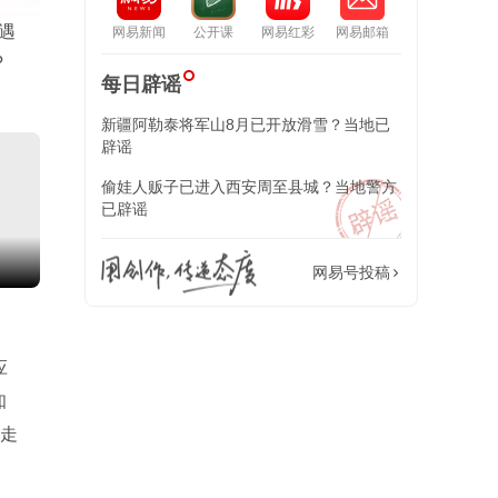
遇
网易新闻
公开课
网易红彩
网易邮箱
?
每日辟谣
新疆阿勒泰将军山8月已开放滑雪？当地已
辟谣
偷娃人贩子已进入西安周至县城？当地警方
已辟谣
面
网易号投稿
应
知
抱走