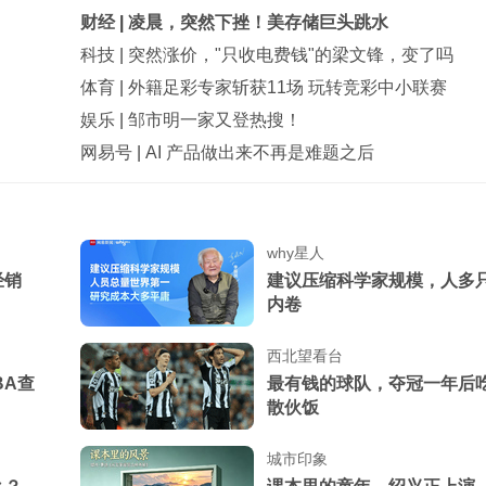
财经
|
凌晨，突然下挫！美存储巨头跳水
科技
|
突然涨价，"只收电费钱"的梁文锋，变了吗
体育
|
外籍足彩专家斩获11场 玩转竞彩中小联赛
娱乐
|
邹市明一家又登热搜！
网易号
|
AI 产品做出来不再是难题之后
why星人
经销
建议压缩科学家规模，人多
内卷
西北望看台
BA查
最有钱的球队，夺冠一年后
散伙饭
城市印象