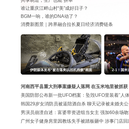
共享制造，生产也能“拼单”
谁让重庆江畔山村“美”成好日子？
BGM一响，谁的DNA动了？
消费新图景｜跨界融合拉长夏日经济消费链条
刘浩存一席红裙 乌黑长发如瀑布垂下
华为乾崑+
河南西平县重大刑事案嫌疑人落网 在玉米地里被抓获
美国防部公布新一批UFO档案：坠毁UFO里装着"人体
韩国29岁女消防员被逼陪酒自杀 聊天记录被未婚夫公
男演员崩溃自述：富婆带资进组当女主 强加60余场吻
广州女子健身房里因教练失手被踏板砸中 涉事门店回