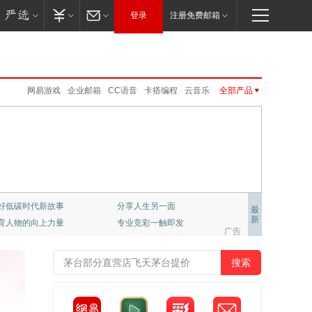
登录
注册免费邮箱
网易游戏
企业邮箱
CC语音
卡搭编程
云音乐
全部产品
伏羲
网易亲时光
免费邮
网易红彩
网易云游戏
网易味央
UU加速器
VIP邮箱
LOFTER
公开课
新闻客户端
网易红彩
公开课
邮箱大师
云课堂
新闻客户端
公正邮
严选
UU远程
免费邮
VIP邮箱
企业邮箱
邮箱大师
MuMu模拟器Pro
大神社区
严选
公正邮
云课堂
CC语音
LOFTER
UU加速器
UU远程
网易亲时光
伏羲
云音乐
大神社区
网易云游戏
千千壁纸
级学府：哈佛大学课程
置业推荐
最
新
彩，只做专业预测
网易非虚构写作平台
梦幻西游
大话2
梦幻西游手游
阴阳师
广告
倩女幽魂手游
大话西游3
新倩女幽魂
大唐无双
率士之滨
哈利波特.魔法觉醒
天下手游
明日之后
逆水寒
永劫无间
一梦江湖
第五人格