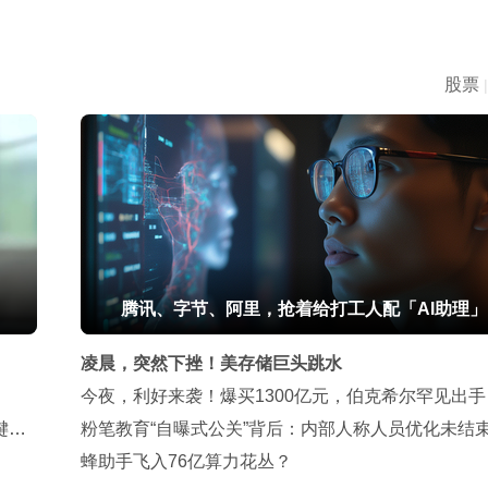
股票
|
腾讯、字节、阿里，抢着给打工人配「AI助理」
凌晨，突然下挫！美存储巨头跳水
今夜，利好来袭！爆买1300亿元，伯克希尔罕见出手
键拼
粉笔教育“自曝式公关”背后：内部人称人员优化未结
整不能一两个月完成
蜂助手飞入76亿算力花丛？