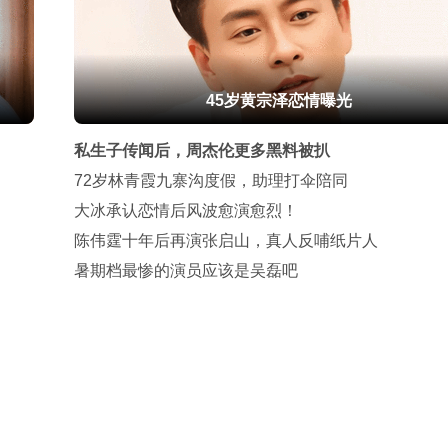
45岁黄宗泽恋情曝光
私生子传闻后，周杰伦更多黑料被扒
72岁林青霞九寨沟度假，助理打伞陪同
大冰承认恋情后风波愈演愈烈！
陈伟霆十年后再演张启山，真人反哺纸片人
暑期档最惨的演员应该是吴磊吧