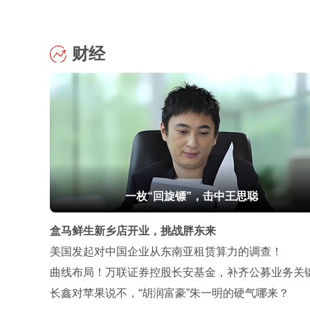
财经
一枚“回旋镖”，击中王思聪
盒马鲜生新乡店开业，挑战胖东来
美国发起对中国企业从东南亚租赁算力的调查！
曲线布局！万联证券控股长安基金，补齐公募业务关
图
长鑫对苹果说不，“胡润富豪”朱一明的硬气哪来？