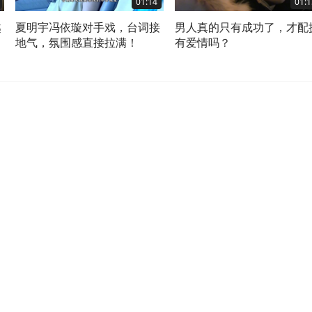
01:14
01:1
越
夏明宇冯依璇对手戏，台词接
男人真的只有成功了，才配
地气，氛围感直接拉满！
有爱情吗？