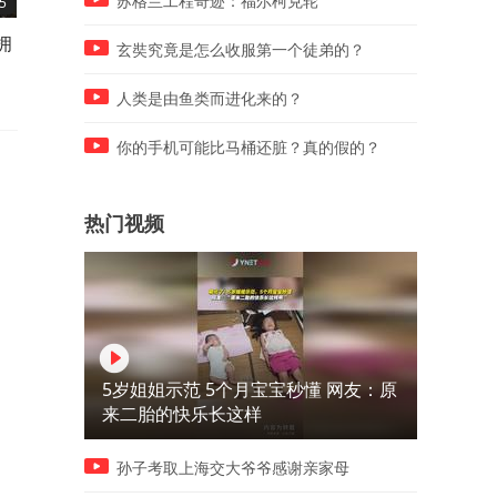
苏格兰工程奇迹：福尔柯克轮
5
00:37
01:03
拥
谁看谁不迷糊，想走歪路，才
到了这个年纪，才读懂蜗居
玄奘究竟是怎么收服第一个徒弟的？
发现歪路上早就挤满了人
面的人情世故，很多事情慢
都理解了
人类是由鱼类而进化来的？
你的手机可能比马桶还脏？真的假的？
热门视频
5岁姐姐示范 5个月宝宝秒懂 网友：原
来二胎的快乐长这样
孙子考取上海交大爷爷感谢亲家母