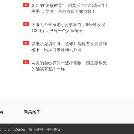
姐姐的“硬核教育”，用黄瓜向弟弟演示“门
夹手”，网友：果然言传不如身教！
大雨将至全家老小抢收稻谷，6分钟收完
1000斤，没有一个人掉链子
发泡水泥填不满，装修师傅检查发现漏到
楼下：出风口未延伸到外墙
网友晒自己养的一些小宠物，感觉跟常见
的确实有些不一样
尚
网易亲子
laint Center
|
廉正举报
|
侵权投诉