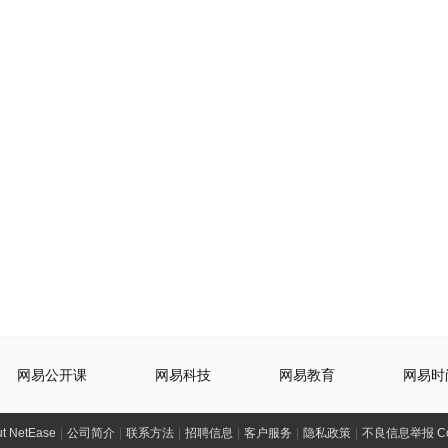
网易公开课
网易科技
网易教育
网易时
t NetEase
|
公司简介
|
联系方法
|
招聘信息
|
客户服务
|
隐私政策
|
不良信息举报 Comp