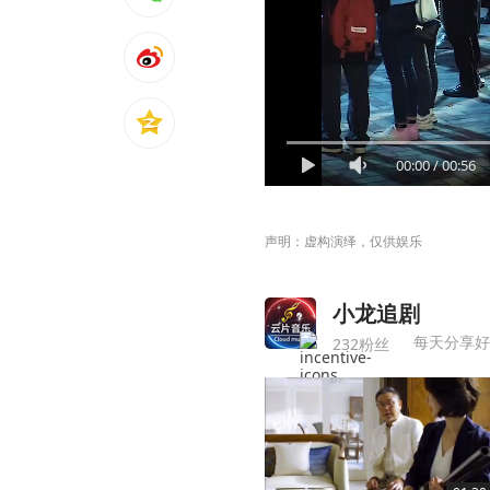
00:00
/
00:56
声明：虚构演绎，仅供娱乐
小龙追剧
每天分享好
232粉丝