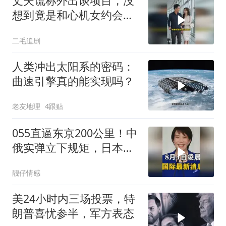
丈夫谎称外出谈项目，没
想到竟是和心机女约会，
妻子的做法绝了！
二毛追剧
人类冲出太阳系的密码：
曲速引擎真的能实现吗？
老友地理
4跟贴
055直逼东京200公里！中
俄实弹立下规矩，日本除
了拍照根本不敢动
靓仔情感
美24小时内三场投票，特
朗普喜忧参半，军方表态