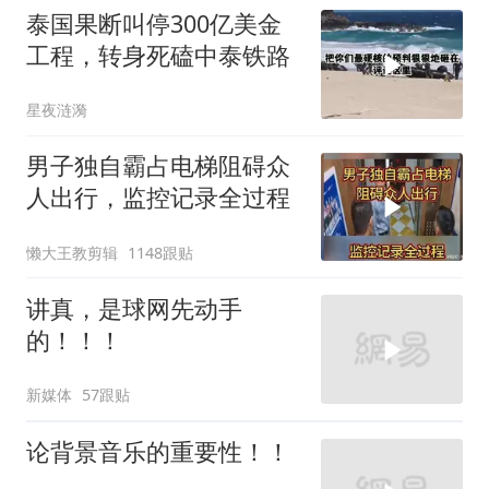
泰国果断叫停300亿美金
工程，转身死磕中泰铁路
星夜涟漪
男子独自霸占电梯阻碍众
人出行，监控记录全过程
懒大王教剪辑
1148跟贴
讲真，是球网先动手
的！！！
新媒体
57跟贴
论背景音乐的重要性！！