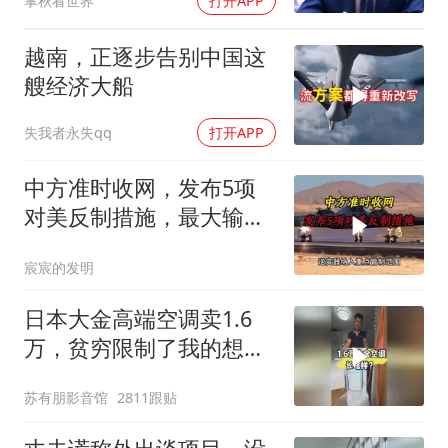
掌秋看世界
打开APP
越南，正逐步告别中国这
艘经济大船
失我者永失qq
打开APP
中方准时收网，发布5项
对美反制措施，最大输家
已浮现
宸宸的发明
日本大金高端空调卖1.6
万，贫穷限制了我的想
象！
苏有朋影音馆
2811跟贴