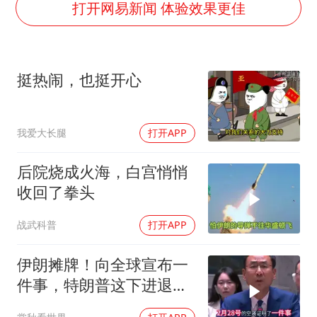
我国民营企业创新动能持续增强
打开网易新闻 体验效果更佳
高铁双人座被免票儿童挤成3人座
公安部通报：抓获犯罪嫌疑人8200余名
挺热闹，也挺开心
易烊千玺金鸡百花双料影帝
中方：奉劝美方解除对古巴制裁封锁
我爱大长腿
打开APP
“老戏骨”秦焰去世
广岛长崎的昨天未必不会是日本的明天
后院烧成火海，白宫悄悄
真理之光，何以能照亮复兴之路？
收回了拳头
战武科普
打开APP
伊朗摊牌！向全球宣布一
件事，特朗普这下进退两
难了？