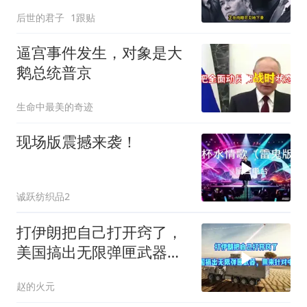
后世的君子
1跟贴
逼宫事件发生，对象是大
鹅总统普京
生命中最美的奇迹
现场版震撼来袭！
诚跃纺织品2
打伊朗把自己打开窍了，
美国搞出无限弹匣武器，
用来针对中国
赵的火元