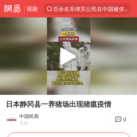
视频
百余名菲律宾公民在中国被依法处理
7月份居民消费价格指数保持温和上涨
中使馆：重大涉诈逃犯檀某落网
台湾不是国家不存在“国格”
独闯南太行失联14天的女子已找到
哥伦比亚强震已致超20人死亡
白海豚突然大拐弯 走出罕见路线
00:00
00:20
男子攒206小时加班调休被拒获赔1.6万
Play
Ent
full
哥伦比亚发生7.5级地震
日本静冈县一养猪场出现猪瘟疫情
伊朗最高领袖将任命数名高级指挥官
中国民商
0
北京
国内发现多起“Sorry”勒索病毒攻击