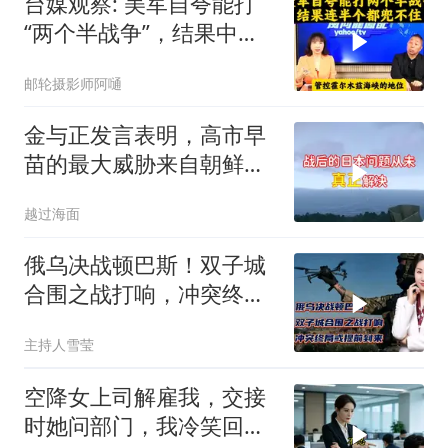
台媒观察: 美军自夸能打
“两个半战争”，结果中东
这一仗，连半个都兜不住
邮轮摄影师阿嗵
金与正发言表明，高市早
苗的最大威胁来自朝鲜，
不是中俄
越过海面
俄乌决战顿巴斯！双子城
合围之战打响，冲突终局
或提前到来
主持人雪莹
空降女上司解雇我，交接
时她问部门，我冷笑回