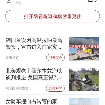
“还不如不放假”
5
上海
医疗垃圾做手机壳 这也是谋财害命
打开网易新闻 体验效果更佳
武契奇：欧洲已处于大战边缘
7月CPI同比上涨0.5% 经济内生增长动力持续增强
成都多趟列车临时停运
韩国首次因高温拉响最高
部分银行上调存款利率
警报，宣布进入国家灾难
状态
下党之路
素玉姑娘
打开APP
北美观察丨霍尔木兹海峡
谈判推进 美国真正得到了
什么？
娱乐圈的笔娱君
打开APP
女骑车撞向右转弯的豪