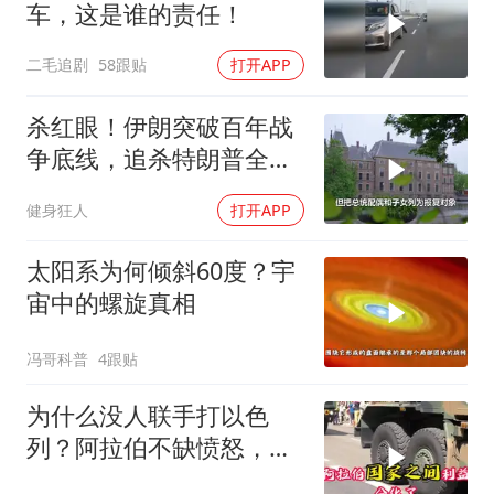
车，这是谁的责任！
二毛追剧
58跟贴
打开APP
杀红眼！伊朗突破百年战
争底线，追杀特朗普全
家，血债必须血偿？
健身狂人
打开APP
太阳系为何倾斜60度？宇
宙中的螺旋真相
冯哥科普
4跟贴
为什么没人联手打以色
列？阿拉伯不缺愤怒，缺
敢接战争账单的人！