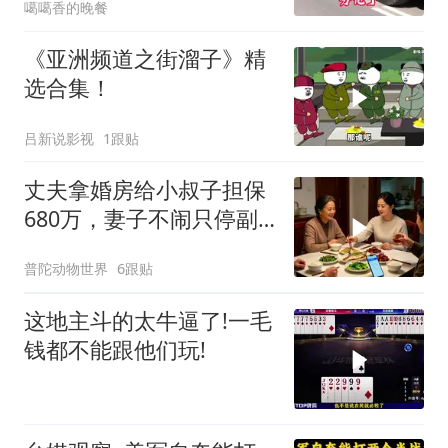
噶噶香的晚餐
《亚洲频道之街溜子》精
选合集！
吕新说影视
1跟贴
丈夫拿婚房给小叔子担保
680万，妻子不闹只停副
卡，次日手机被打爆
普陀动物世界
6跟贴
这地主斗的太牛逼了!一毛
钱都不能跟他们玩!