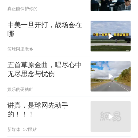
答：明天
真正能保护你的
中美一旦开打，战场会在
哪
篮球阿里老乡
五首草原金曲，唱尽心中
无尽思念与忧伤
娱乐的硬糖吖
讲真，是球网先动手
的！！！
新媒体
57跟贴