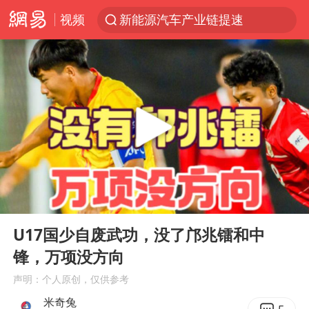
视频
新能源汽车产业链提速
众星发文悼念秦焰
大连一起飞航班因乘客可乐爆瓶折返
SK海力士回应“或出售重庆工厂”传闻
白海豚突然大拐弯 走出罕见路线
独闯南太行失联女子遗体已找到
辽宁28名务农人员中暑死亡？官方辟谣
00:00
03:48
钟睒睒：必须限制电商平台权力
Play
Ent
full
今日103只涨停股5只跌停股
U17国少自废武功，没了邝兆镭和中
锋，万项没方向
血指纹匹配成功，20年悬案告破！凶手被执行死刑
声明：个人原创，仅供参考
中央气象台继续发布暴雨橙警
米奇兔