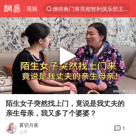
视频
佛得角门将亮相智利俱乐部主场
以“新”破局 首发经济点亮城市消费活力
中方回应是否在太平洋海底开采稀土
看守所辅警收受10万获刑1年
宇树科技发行价格150.80元/股
宇树科技王兴兴身家有望超200亿元
五粮液渠道价一箱上涨近百元
00:00
08:53
CIA被曝已秘密设立古巴工作组
Play
Ent
full
法国将禁止“未经同意的电话营销”
陌生女子突然找上门，竟说是我丈夫的
亲生母亲，我又多了个婆婆？
吉林一“温度计大楼”读数爆表
贵州轮胎子公司获美国退税8136万
雾切月夜
1
山东