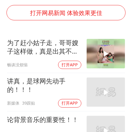
“深圳地面沉降致车辆损坏”不实
泰国一女公务员妆容引争议 本人回应
打开网易新闻 体验效果更佳
女子利用漏洞0元薅走3000多件家电
80后女柜员逆袭成4200亿银行副行长
为了赶小姑子走，哥哥嫂
27岁女子成组织卖淫集团主犯被通缉
子这样做，真是出其不
24小时不关空调 电费会更低吗
意！
畅谈没烦恼
打开APP
东方甄选被判赔偿江小白30万元
奋进开新局 实干挑大梁
讲真，是球网先动手
的！！！
新媒体
39跟贴
打开APP
论背景音乐的重要性！！