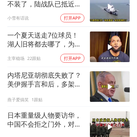
不装了，陆战队已抵近台
岛，日本也介入了
小雪有话说
打开APP
一个夏天送走7位球员！
湖人旧将都去哪了，为何
合同越签越小？
主宰稳场
22跟贴
打开APP
内塔尼亚胡彻底失败了？
美伊握手言和后，多架美
军机飞离以色列
燕子爱搞笑
1跟贴
日本重量级人物要访华，
中国不会拒之门外，对日
本公事公办就够了