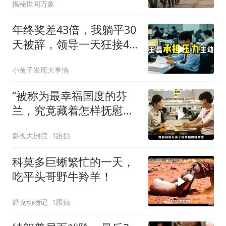
揭秘世间万象
年终奖差43倍，我躺平30
天被辞，领导一天狂接47
个退单电话
小兔子发现大事情
“被称为最幸福国度的芬
兰，究竟藏着怎样抚慰人
心的烟火气
影视大剧院
1跟贴
科莫多巨蜥繁忙的一天，
吃平头哥野牛羚羊！
舒克动物记
1跟贴