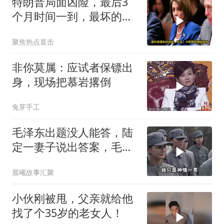
特朗普局面凶险，最后3
个月时间一到，最坏的结
果是提前遭清算
聚焦热点直击
非你莫属：应试者保镖出
身，现场把慕岩撂倒
兔芽手工
毛泽东出题没人能答，陆
定一妻子说出答案，毛主
席听后高兴异常
晨曦故事汇聚
小伙刚被甩，父亲就给他
找了个35岁的老女人！