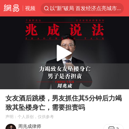
视频
以“新”破局 首发经济点亮城市消费活力
佛得角门将亮相智利俱乐部主场
中方回应是否在太平洋海底开采稀土
看守所辅警收受10万获刑1年
宇树科技发行价格150.80元/股
宇树科技王兴兴身家有望超200亿元
五粮液渠道价一箱上涨近百元
00:00
01:56
CIA被曝已秘密设立古巴工作组
Play
Ent
full
法国下周开始禁止未经同意的电话营销
女友酒后跳楼，男友抓住其5分钟后力竭
致其坠楼身亡，需要担责吗
贵州轮胎子公司获美国退税8136万
声明：个人原创，仅供参考
24小时不关空调 电费会更低吗
周兆成律师