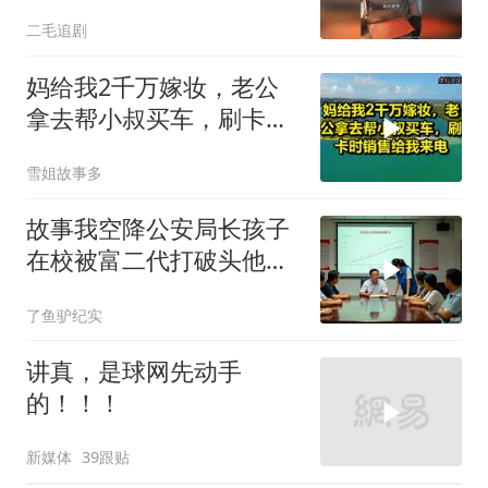
二毛追剧
妈给我2千万嫁妆，老公
拿去帮小叔买车，刷卡时
销售给我来电！
雪姐故事多
故事我空降公安局长孩子
在校被富二代打破头他爹
叫嚣开个价
了鱼驴纪实
讲真，是球网先动手
的！！！
新媒体
39跟贴