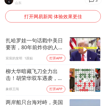
中国养老床位“三连降”
3
山东
哪吒汽车南宁工厂设备降价20%拍卖
打开网易新闻 体验效果更佳
我国编制完成新版全月地质图
郑国霖回应去景区上班被保安拦下
U17国足1分钟轰2球
扎哈罗娃一句话戳中美日
外交部发言人就广岛核爆81周年等答记者问
要害，80年前炸你的人，
给你撑核保护伞
奋进开新局 实干挑大梁
宸宸的发明
1跟贴
打开APP
柳大华暗藏飞刀全力出
击！胡荣华双车遇袭，从
容破掉所有杀招！
象棋王闯
打开APP
两岸船只台海对峙，美国