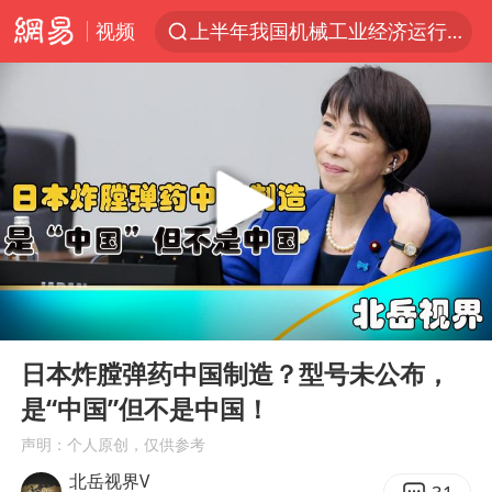
视频
上半年我国机械工业经济运行稳中有进
台风白海豚加强
官方通报教师招聘笔试前13名被淘汰
国防部回应日本试射“战斧”导弹
广东雷州通报特教老师招聘违规事件
A股三大股指收涨
“立秋的第一杯奶茶”又爆单了
00:00
04:50
泰国校园枪击案死亡人数升至7人
Play
Ent
full
泰国枪击案凶手先杀祖父母后行凶
日本炸膛弹药中国制造？型号未公布，
是“中国”但不是中国！
宇树科技中一签需缴款7.54万元
声明：个人原创，仅供参考
国防部：坚决反制任何闹海挑衅图谋
北岳视界V