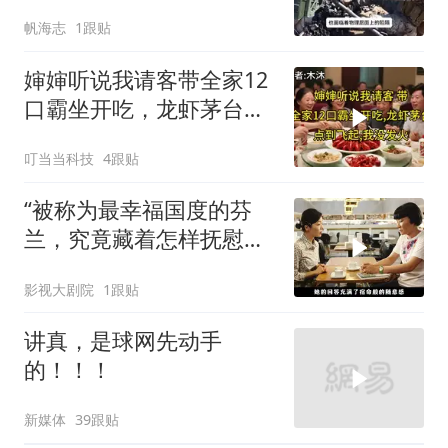
帆海志
1跟贴
婶婶听说我请客带全家12
口霸坐开吃，龙虾茅台点
到飞起，我没发
叮当当科技
4跟贴
“被称为最幸福国度的芬
兰，究竟藏着怎样抚慰人
心的烟火气
影视大剧院
1跟贴
讲真，是球网先动手
的！！！
新媒体
39跟贴