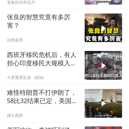
老家的诗和远方
张良的智慧究竟有多厉
害？
边牧森蒂
西班牙移民危机后，有人
担心印度移民大规模入侵
中国，这可能吗？
今夜繁星坠落
2跟贴
难怪特朗普不打伊朗了，
58比32结果已定，美国专
家：一个时代结束
烽火观察