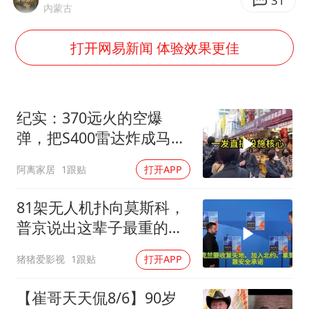
四川宜宾市高县发生4.9级地震
31
内蒙古
台湾海峡南口北上船舶实施交通管制
打开网易新闻 体验效果更佳
“新疆阿勒泰八月能滑雪”不实
江苏发布台风蓝色预警
向鹏0-3不敌张本智和
纪实：370远火的空爆
今日立秋你咬秋了吗
弹，把S400雷达炸成马蜂
窝，靶标惨状让台军急眼
东方之约 相约未来
阿离家居
1跟贴
打开APP
了
81架无人机扑向莫斯科，
普京说出这辈子最重的一
句话
猪猪爱影视
1跟贴
打开APP
【崔哥天天侃8/6】90岁