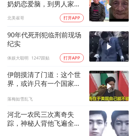
奶奶恋爱脑，到男人家索
吻求爱
北美崔哥
打开APP
90年代死刑犯临刑前现场
纪实
体娱大聪明
1247跟贴
打开APP
伊朗摸清了门道：这个世
界，或许只有一个国家，
能够“管住”美国
落梅如雪乱飞
河北一农民三次离奇失
踪，神秘人背他飞遍全中
国，幕后真相是什么