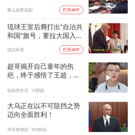
现身黄岩岛
雅儿姐爱追剧
打开APP
琉球王室后裔打出“自治共
和国”旗号，要拉大国入局
制衡美日
战武科普
打开APP
超哥揭开自己童年的伤
疤，终于感悟了王超，他
决定接妈妈回来养老
临临唠生活
14跟贴
大乌正在以不可阻挡之势
迈向全面胜利！
琴音缭绕回
393跟贴