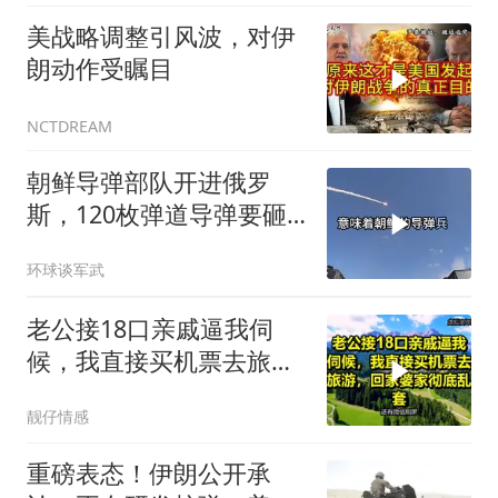
美战略调整引风波，对伊
朗动作受瞩目
NCTDREAM
朝鲜导弹部队开进俄罗
斯，120枚弹道导弹要砸
向乌克兰
环球谈军武
老公接18口亲戚逼我伺
候，我直接买机票去旅
游，回家婆家彻底乱套
靓仔情感
重磅表态！伊朗公开承