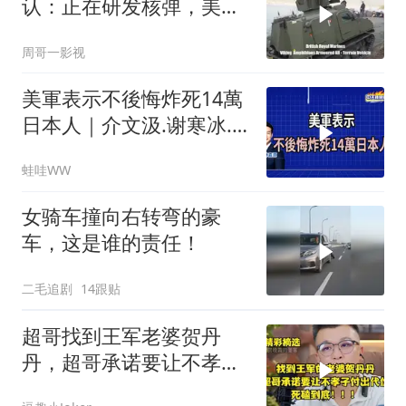
认：正在研发核弹，美以
弃核伊朗才会弃核
周哥一影视
美軍表示不後悔炸死14萬
日本人｜介文汲.谢寒冰.
张延廷｜辣晚报20260806
蛙哇WW
女骑车撞向右转弯的豪
车，这是谁的责任！
二毛追剧
14跟贴
超哥找到王军老婆贺丹
丹，超哥承诺要让不孝子
付出代价，死磕到底