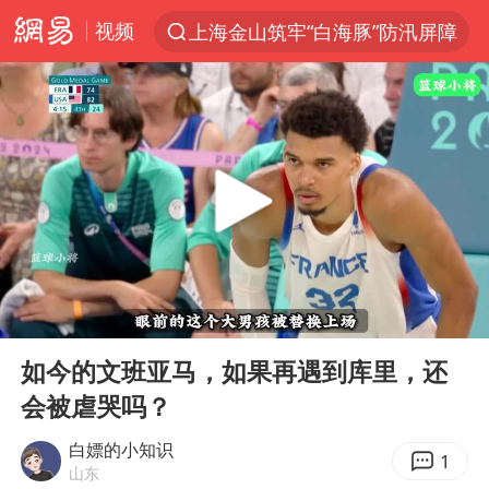
视频
上海金山筑牢“白海豚”防汛屏障
夏日经济乘热而上 消费市场向新而行
白海豚对华东华北影响会大于巴威
于东来回应胖东来近25年老店年底关闭
《披荆斩棘2026》阵容官宣
全球最大级别运输船通过长江大桥
独闯南太行的失联女生最后轨迹已确认
00:00
04:44
白海豚北上或致京津冀暴雨
Play
Ent
full
国足U17与阿森纳决赛取消 并列冠军
如今的文班亚马，如果再遇到库里，还
会被虐哭吗？
构建更高水平的全民健身公共服务体系
上门女婿出轨女邻居多年被判重婚罪
白嫖的小知识
1
山东