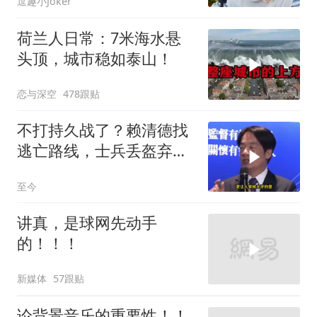
逗趣小Joker
荷兰人日常：7米海水悬
头顶，城市稳如泰山！
恋与深空
478跟贴
不打持久战了？赖清德找
逃亡路线，士兵丢盔弃
甲，解放军对其更名
至今
讲真，是球网先动手
的！！！
新媒体
57跟贴
论背景音乐的重要性！！