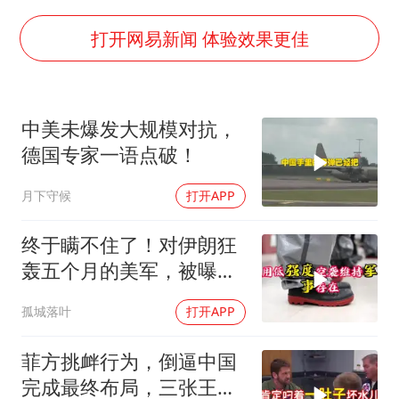
香港刷新1884年以来最高气温纪录
新疆一婚礼线上邀请引热议
打开网易新闻 体验效果更佳
《龙餐馆》 冲奖
刘嘉玲晒与周星驰合照
中美未爆发大规模对抗，
BLG经理辟谣Bin离队
德国专家一语点破！
云南一男子胃中取出180颗铁钉
月下守候
打开APP
暴雨预报为何有时感觉不准
总书记点赞的非遗苗绣焕发新生机
终于瞒不住了！对伊朗狂
轰五个月的美军，被曝出
内部出了大问题！
孤城落叶
打开APP
菲方挑衅行为，倒逼中国
完成最终布局，三张王牌