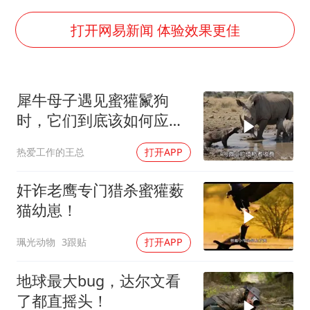
李亚鹏向地铁吐血女孩捐99999元
新华社权威快报|我国编制完成新版全月地质图
打开网易新闻 体验效果更佳
80后女柜员逆袭成4200亿银行副行长
山东财大教授刘海明逝世 终年38岁
犀牛母子遇见蜜獾鬣狗
银行午休1.5小时 留个窗口行不行
时，它们到底该如何应
李嫣近照曝光
对？
热爱工作的王总
打开APP
总书记关心百姓身边这些民生大事
奸诈老鹰专门猎杀蜜獾薮
猫幼崽！
珮光动物
3跟贴
打开APP
地球最大bug，达尔文看
了都直摇头！