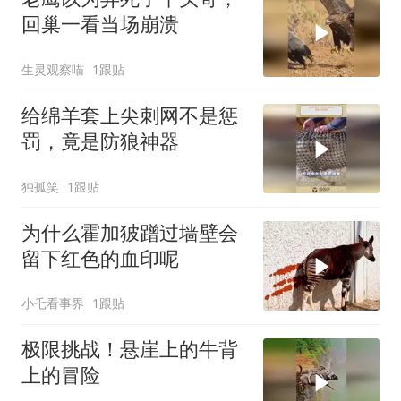
回巢一看当场崩溃
生灵观察喵
1跟贴
给绵羊套上尖刺网不是惩
罚，竟是防狼神器
独孤笑
1跟贴
为什么霍加狓蹭过墙壁会
留下红色的血印呢
小乇看事界
1跟贴
极限挑战！悬崖上的牛背
上的冒险