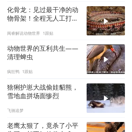
化骨龙：见过最干净的动
物骨架！全程无人工打
磨，太绝了！
闽睿解说动物世界
1跟贴
动物世界的互利共生——
清理蜱虫
疯狂鸭
1跟贴
猞猁护崽大战偷娃貂熊，
雪地血拼场面惨烈
飞驰追梦
老鹰太狠了，竟杀了小平