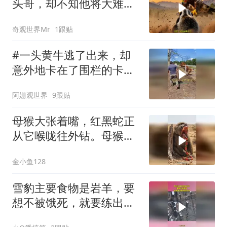
头哥，却不知他将大难临
头
奇观世界Mr
1跟贴
#一头黄牛逃了出来，却
意外地卡在了围栏的卡子
中
阿姗观世界
9跟贴
母猴大张着嘴，红黑蛇正
从它喉咙往外钻。母猴表
情痛苦，双手掐着
金小鱼128
雪豹主要食物是岩羊，要
想不被饿死，就要练出更
强的本领！