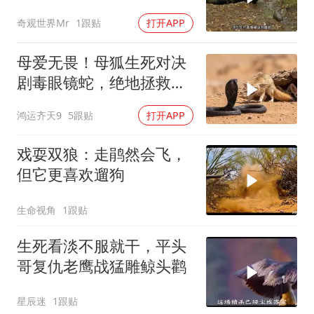
奇观世界Mr
1跟贴
打开APP
母爱无畏！母狐生死对决
剧毒眼镜蛇，绝地拯救幼
崽
鸿运齐天9
5跟贴
打开APP
戏耍双狼：走鹃然会飞，
但它更喜欢遛狗
生命视角
1跟贴
生死看淡不服就干，平头
哥复仇老鹰战猛雕鲸头鹳
星辰迷
1跟贴