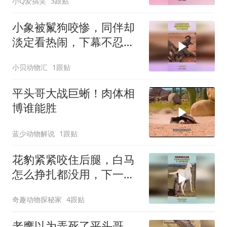
小Q爱搞笑
3跟贴
小象被鬣狗咬惨，同伴却
淡定看热闹，下幕不忍心
看
小贝动物汇
1跟贴
平头哥大战巨蜥！肉体相
博谁能胜
蓝少动物解说
1跟贴
花豹紧紧咬住后腿，白马
怎么挣扎都没用，下一幕
不忍心看
奇趣动物探秘家
4跟贴
老鹰以为弄死了平头哥，