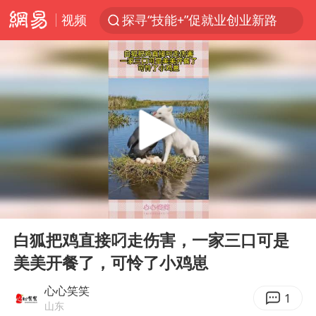
视频
探寻“技能+”促就业创业新路
长城H10正式上市
维持强台风级！白海豚直奔华东沿海
山东日照市委副书记王峰被查
印度暴发金迪普拉病毒
41岁女子为鼓励女儿考上985研究生
美国退回1000亿美元关税
00:00
00:13
24小时不关空调 电费反而更低？
Play
Ent
full
“事业单位招聘不是人情买卖”
白狐把鸡直接叼走伤害，一家三口可是
美美开餐了，可怜了小鸡崽
涨价1元的冰红茶 两年少赚了15亿
小伙靠AI减肥 45天瘦40斤进了ICU
心心笑笑
1
山东