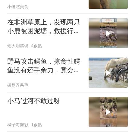
小怪吃美食
在非洲草原上，发现两只
小鹿被困泥塘，救援行动
开始！
蝈大胆笑谈
4跟贴
野马攻击鳄鱼，掠食性鳄
鱼没有还手余力，竟会发
生这种事！
磁悬浮呆毛
小马过河不敢过呀
橘子海剪影
1跟贴