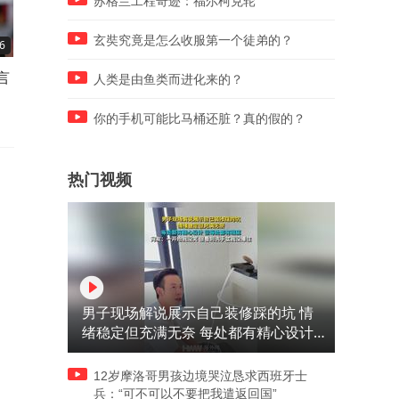
苏格兰工程奇迹：福尔柯克轮
玄奘究竟是怎么收服第一个徒弟的？
6
10:39
11:13
言
日本军费冲到9万亿，日企却
俄乌冲突局势突变，中国迎
人类是由鱼类而进化来的？
在中国疯狂开店，这套算盘打
发展机遇
了80年
你的手机可能比马桶还脏？真的假的？
热门视频
男子现场解说展示自己装修踩的坑 情
绪稳定但充满无奈 每处都有精心设计
但每处都有瑕疵 网友：一开始我没笑
但看到洗手盆我没绷住
12岁摩洛哥男孩边境哭泣恳求西班牙士
兵：“可不可以不要把我遣返回国”