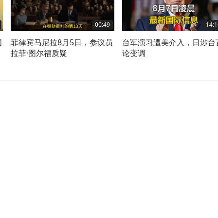
00:49
14:1
国
菲律宾马尼拉8月5日，参议员
台军演习遭美介入，日涉台
不
拉菲·图尔福质疑
论变调