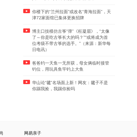
你楼下的“兰州拉面”或改名“青海拉面”，天
津72家面馆已集体更换招牌
博主口技模仿古筝“弹”《枉凝眉》，“太像
了～你是吃古筝长大的吗？”“或将成为首
位考级不带古筝的选手。”（来源：新华每
日电讯）
爸爸钓一天鱼一无所获，母女俩临时接管
钓位，用玩具鱼竿钓上大鱼
华山论“毽”名场面上新！网友：毽子不是
你踢我捡，我踢你捡吗
尚
网易亲子