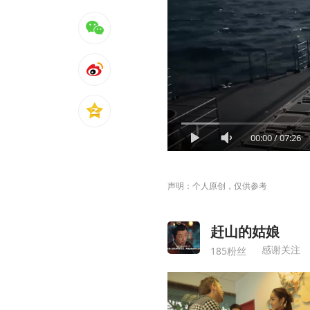
00:00
/
07:26
声明：个人原创，仅供参考
赶山的姑娘
感谢关注
185粉丝