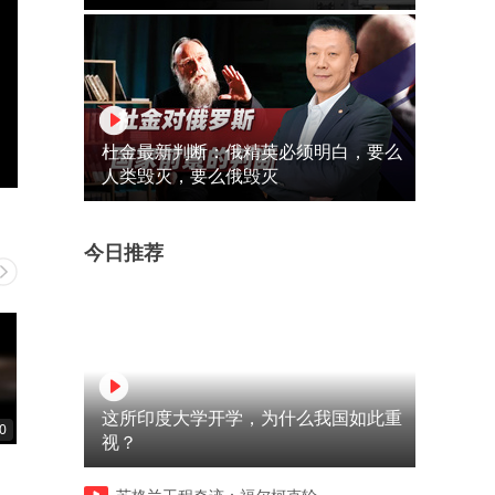
杜金最新判断：俄精英必须明白，要么
人类毁灭，要么俄毁灭
今日推荐
这所印度大学开学，为什么我国如此重
0
00:32
00:16
视？
大嫂在外沾花惹草给小弟气得
到死都不知道孩子的父亲是
不轻