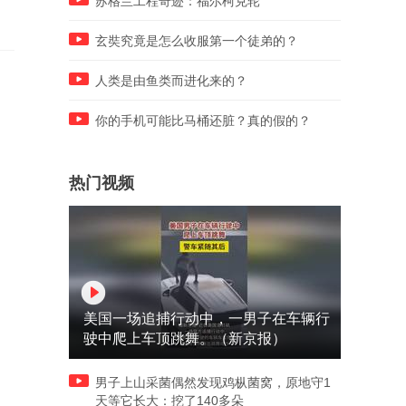
苏格兰工程奇迹：福尔柯克轮
玄奘究竟是怎么收服第一个徒弟的？
人类是由鱼类而进化来的？
你的手机可能比马桶还脏？真的假的？
热门视频
美国一场追捕行动中，一男子在车辆行
驶中爬上车顶跳舞。（新京报）
男子上山采菌偶然发现鸡枞菌窝，原地守1
天等它长大：挖了140多朵