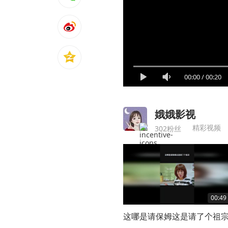
00:00
/
00:20
娥娥影视
精彩视频
302粉丝
00:49
这哪是请保姆这是请了个祖