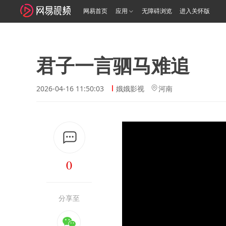
网易首页
应用
无障碍浏览
进入关怀版
君子一言驷马难追
2026-04-16 11:50:03
娥娥影视
河南
0
分享至