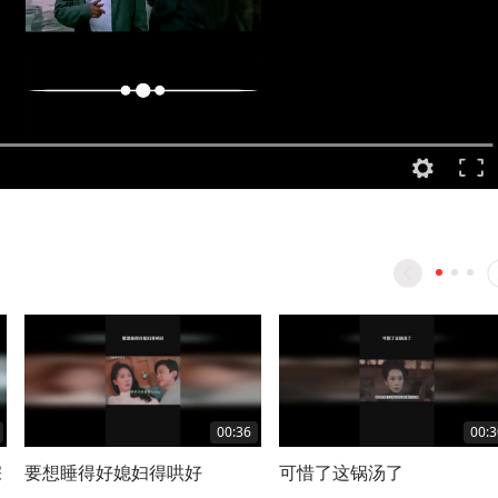
00:36
00:3
宗
要想睡得好媳妇得哄好
可惜了这锅汤了