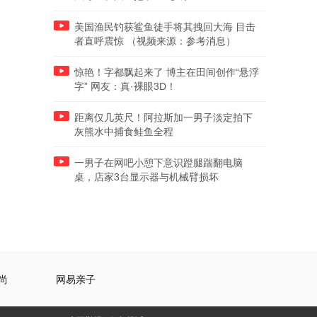
美国渔民钓获鲨鱼徒手将其拽回大海 目击
者直呼震惊 （视频来源：参考消息）
惊艳！字都飘起来了 博主在田间创作“悬浮
字” 网友：真·裸眼3D！
距离仅几英尺！阿拉斯加一男子淡定拍下
灰熊水中捕食鲑鱼全程
一男子在网吧小憩下意识蹬腿踹翻电脑
桌，店家3台显示器与机械臂损坏
尚
网易亲子