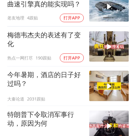
曲速引擎真的能实现吗？
老友地理
4跟贴
打开APP
梅德韦杰夫的表述有了变
化
热点一网打尽
190跟贴
打开APP
今年暑期，酒店的日子好
过吗？
大秦论道
2031跟贴
特朗普下令取消军事行
动，原因为何