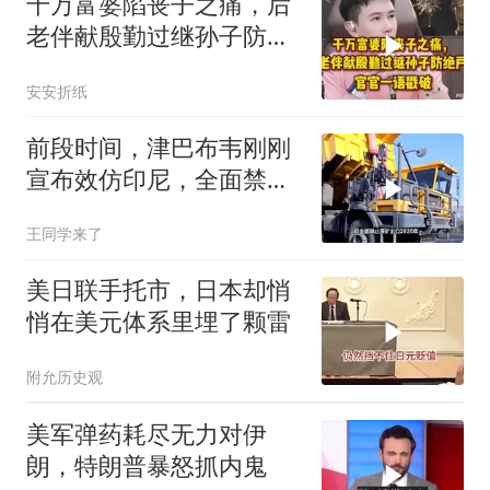
千万富婆陷丧子之痛，后
老伴献殷勤过继孙子防绝
户，官官一语戳破
安安折纸
前段时间，津巴布韦刚刚
宣布效仿印尼，全面禁止
原矿出口
王同学来了
美日联手托市，日本却悄
悄在美元体系里埋了颗雷
附允历史观
美军弹药耗尽无力对伊
朗，特朗普暴怒抓内鬼