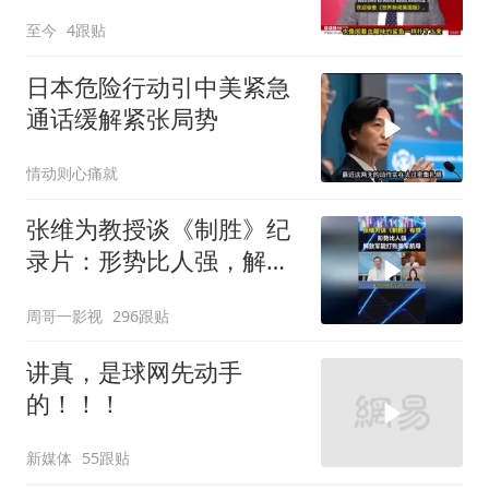
至今
4跟贴
日本危险行动引中美紧急
通话缓解紧张局势
情动则心痛就
张维为教授谈《制胜》纪
录片：形势比人强，解放
军能打败美军航母！
周哥一影视
296跟贴
讲真，是球网先动手
的！！！
新媒体
55跟贴