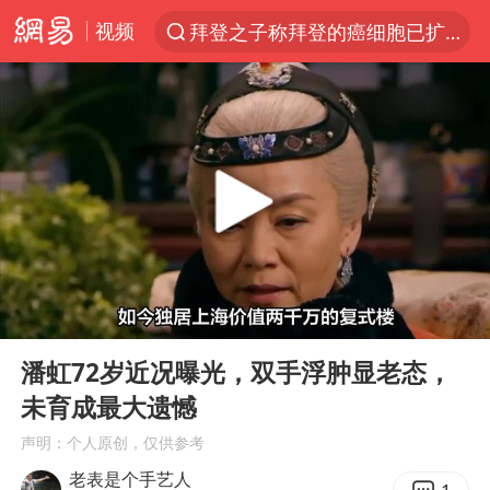
视频
拜登之子称拜登的癌细胞已扩散
光影经济撬动暑期消费新蓝海
河南警方公开征集黑恶犯罪线索
以军士兵把枪口对准中国记者
WTT横滨冠军赛女单四强国乒占三席
方桃子代言广告视频已下架
浙江省发出今年第2号指挥长令
00:00
00:42
央视新主播李秋莹孙亚鹏亮相
Play
Ent
full
白海豚登陆前还将加强
潘虹72岁近况曝光，双手浮肿显老态，
未育成最大遗憾
情侣在平潭拍日出时坠崖致一死一伤
声明：个人原创，仅供参考
娜扎称眼睛恢复情况不太妙
老表是个手艺人