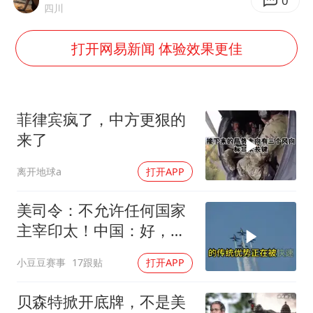
四川宜宾市高县发生4.9级地震
0
四川
河南某医院2.33亿工程串标案细节披露
打开网易新闻 体验效果更佳
男子杀人后逃进深山21年活得像野人
立秋的仪式感
公司“上四休三”但要降薪1000元
菲律宾疯了，中方更狠的
A股收盘：三大指数均涨超1%
来了
朱雨玲晋级WTT横滨冠军赛女单八强
离开地球a
打开APP
如何把百年大党建设得更加坚强有力？
美司令：不允许任何国家
主宰印太！中国：好，轰
6N就挂一枚弹升空
小豆豆赛事
17跟贴
打开APP
贝森特掀开底牌，不是美