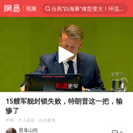
视频
台风“白海豚”体型变大！环流面积接近13个浙江那么大
上半年我国机械工业经济运行稳中有进
汪峰阻止14岁女儿买大牌
女子开一天一夜空调后二氧化碳中毒
王力宏演唱会黄牛带观众藏匿被查获
官方通报教师招聘笔试前13名被淘汰
泰国校园枪击案死亡人数升至7人
00:00
07:35
陕西省委书记赶赴柞水县杏坪镇
Play
Ent
full
女孩摆摊卖菌子时收到北大通知书
15艘军舰封锁失败，特朗普这一把，输
惨了
改名后的“青海拉面”店
声明：个人原创，仅供参考
广岛核爆81周年央视播《奥本海默》
星落山间