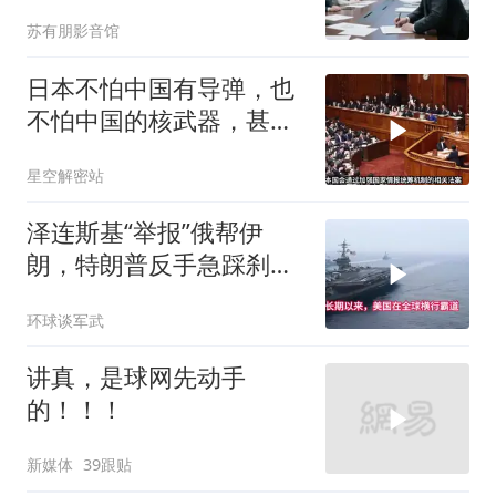
核心技术授权，全员慌了
苏有朋影音馆
日本不怕中国有导弹，也
不怕中国的核武器，甚至
不怕中国的稀土制裁
星空解密站
泽连斯基“举报”俄帮伊
朗，特朗普反手急踩刹
车，美国霸权底气尽失
环球谈军武
讲真，是球网先动手
的！！！
新媒体
39跟贴