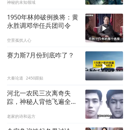
神秘的未知领域
1950年林帅破例换将：黄
永胜调邓华任兵团司令
空景孤扰人心
赛力斯7月份到底咋了？
大秦论道
2450跟贴
河北一农民三次离奇失
踪，神秘人背他飞遍全中
国，幕后真相是什么
老家的诗和远方