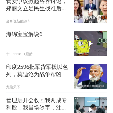
食安争议掀起各界讨论，
郑丽文立足民生找准后续
行动方向
金哥说新能源车
海绵宝宝解说6
十一1118
1跟贴
印度2596批军货军援以色
列，莫迪沦为战争帮凶
龙隐天下
管理层开会收回我两成专
利股，我当场签字，注销