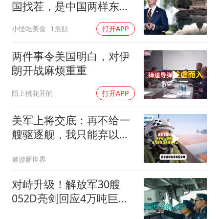
国找茬，是中国两样东
西，一样没给
小怪吃美食
1跟贴
打开APP
两件事令美国明白，对伊
朗开战麻烦重重
陌上桃花开的
打开APP
美军上将交底：再不给一
艘驱逐舰，我只能弃以色
列保本土
遨游新世界
对峙升级！解放军30艘
052D亮剑回应4万吨巨舰
挑衅