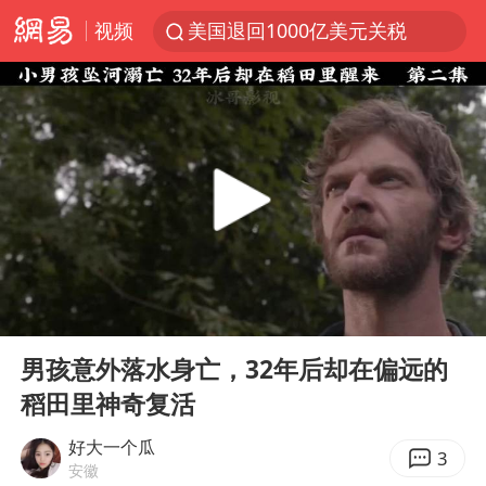
视频
美国退回1000亿美元关税
顾客结账把钱扔地上 服务员霸气扔回
38岁山东财大教授刘海明逝世
李亚鹏向地铁吐血女孩捐99999元
台风白海豚或在华东沿海登陆
香港殿堂级填词人黎彼得因病离世 终年76岁
FIFA官方支持因凡蒂诺
00:00
02:13
41岁女子为鼓励女儿考上985研究生
Play
Ent
full
弹药库存告急 美军补货难
男孩意外落水身亡，32年后却在偏远的
稻田里神奇复活
如何把百年大党建设得更加坚强有力
沙特否认与胡塞武装举行会谈
好大一个瓜
3
安徽