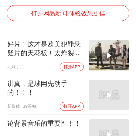
乘客脱鞋散发异味 司机提醒反被怼
日本籍女网红在韩直播时自杀身亡
打开网易新闻 体验效果更佳
多专业取消艺考 文化工作者要有文化
汕头市政府被约谈
好片！这才是欧美犯罪悬
南太行山失联女孩最后信号不在山林
疑片的天花板！太炸裂
总书记关心百姓身边这些民生大事
了！
九妹手工
打开APP
讲真，是球网先动手
的！！！
新媒体
39跟贴
打开APP
论背景音乐的重要性！！