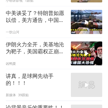
小萌讲影视
1跟贴
中美谈妥了？特朗普如愿
以偿，美方通告，中国增
购48.8万吨大豆
一饮山河
伊朗火力全开，美基地沦
为靶子，美国霸权正崩
盘，中东诸国大恐慌
凶鸭栗
讲真，是球网先动手
的！！！
新媒体
39跟贴
论背景音乐的重要性！！