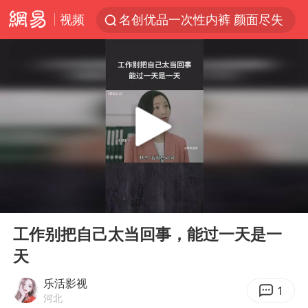
视频
名创优品一次性内裤 颜面尽失
四川宜宾3.4级地震
伊斯兰版北约来了吗
云南一地村民过火把节意外灼伤16人
中国父女泰国骑摩托车坠崖1死1伤
香港宏福苑火灾或由烟头引起
网约车司机充电时猝死保险拒赔
00:00
00:56
浙江台州《告全体市民书》
Play
Ent
full
周末打虎 宋致远被查
工作别把自己太当回事，能过一天是一
天
多所高校取消艺考
上半年国内居民出游人次34.63亿
乐活影视
1
河北