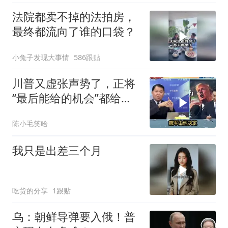
法院都卖不掉的法拍房，
最终都流向了谁的口袋？
小兔子发现大事情
586跟贴
川普又虚张声势了，正将
“最后能给的机会”都给伊
朗！台媒点评
陈小毛笑哈
我只是出差三个月
吃货的分享
1跟贴
乌：朝鲜导弹要入俄！普