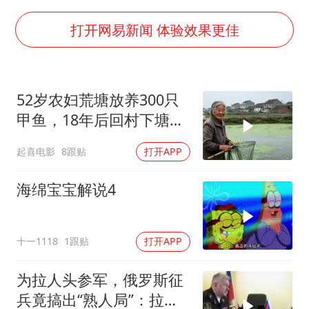
陕西柞水泥石流已致2死 仍有1人失联
店主称换“青海拉面”招牌后生意更好
打开网易新闻 体验效果更佳
泰国初中生饮弹自尽前开了26枪
22岁女生独闯南太行失联12天
52岁农妇荒塘放养300只
万岁山接盘烂尾恒大文旅城
甲鱼，18年后回村下塘瞬
习近平心系体育强国建设
间傻眼
起喜电影
8跟贴
打开APP
海绵宝宝解说4
十一1118
1跟贴
打开APP
为拉人头参军，俄罗斯征
兵竟搞出“熟人局”：拉一