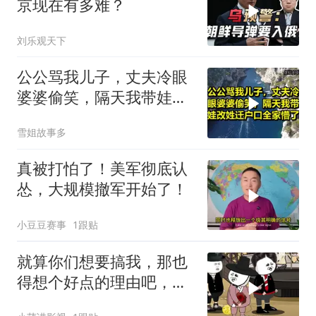
京现在有多难？
刘乐观天下
公公骂我儿子，丈夫冷眼
婆婆偷笑，隔天我带娃改
姓迁户口全家懵了！
雪姐故事多
真被打怕了！美军彻底认
怂，大规模撤军开始了！
小豆豆赛事
1跟贴
就算你们想要搞我，那也
得想个好点的理由吧，这
这...他不成立啊