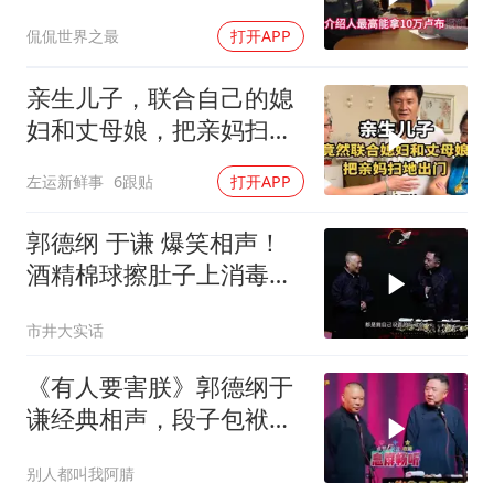
个人给8000块，不签字就
侃侃世界之最
打开APP
栽赃？
亲生儿子，联合自己的媳
妇和丈母娘，把亲妈扫地
出门！
左运新鲜事
6跟贴
打开APP
郭德纲 于谦 爆笑相声！
酒精棉球擦肚子上消毒，
拿云南白药擦刀，是不是
市井大实话
擦反了？
《有人要害朕》郭德纲于
谦经典相声，段子包袱满
满！
别人都叫我阿腈