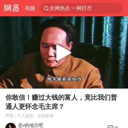
视频
全网热点 一网打尽
00:00
05:52
Play
Ent
full
你敢信！赚过大钱的富人，竟比我们普
通人更怀念毛主席？
声明：个人原创，仅供参考
是v的地方吧