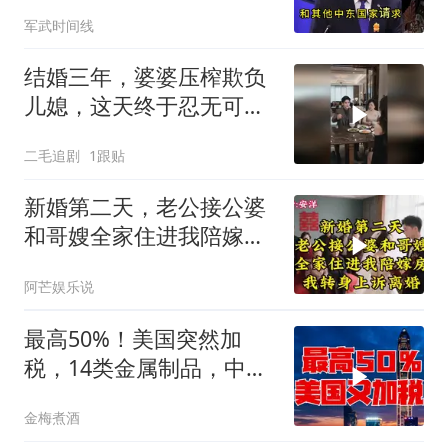
保证不参战，海峡不回战
军武时间线
前状态
结婚三年，婆婆压榨欺负
儿媳，这天终于忍无可
忍！
二毛追剧
1跟贴
新婚第二天，老公接公婆
和哥嫂全家住进我陪嫁房
我转身上诉离婚
阿芒娱乐说
最高50%！美国突然加
税，14类金属制品，中国
机电首当其冲
金梅煮酒