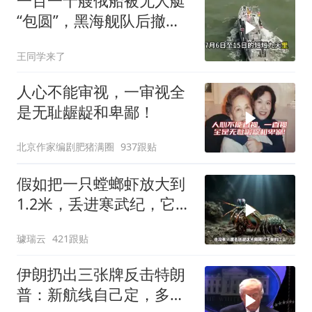
一百一十艘俄船被无人艇
“包圆”，黑海舰队后撤数
百里，制海权彻底易手
王同学来了
人心不能审视，一审视全
是无耻龌龊和卑鄙！
北京作家编剧肥猪满圈
937跟贴
假如把一只螳螂虾放大到
1.2米，丢进寒武纪，它能
战胜当代霸主吗
璩瑞云
421跟贴
伊朗扔出三张牌反击特朗
普：新航线自己定，多国