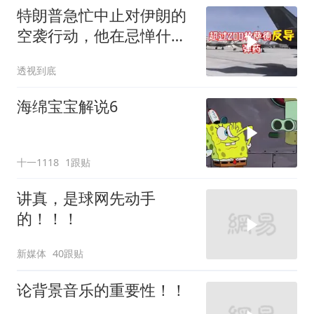
特朗普急忙中止对伊朗的
空袭行动，他在忌惮什
么，谁出手拦阻
透视到底
海绵宝宝解说6
十一1118
1跟贴
讲真，是球网先动手
的！！！
新媒体
40跟贴
论背景音乐的重要性！！