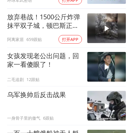
环球军武密语
打开APP
场
放弃巷战！1500公斤炸弹
抹平双子城，顿巴斯正变
成一场拆城游戏
阿离家居
659跟贴
打开APP
女孩发现老公出问题，回
家一看傻眼了！
二毛追剧
12跟贴
乌军换帅后反击战果
一身骨子里的傲气
6跟贴