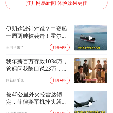
“不怕六爷挂得多 就怕六爷挂一颗”
打开网易新闻 体验效果更佳
几元成本的AI广告导致千万市值蒸发
36岁男演员成景区NPC后人气爆棚
伊朗这波针对谁？中资船
人民的健康、体质、幸福一脉相承
一周两艘被袭击！霍尔木
兹海峡的“安全走廊”神话
王同学来了
打开APP
彻底破灭！
我年薪百万存款1034万，
爸妈问我随口说23万，结
果哥哥一家找上门
阿芒娱乐说
打开APP
被40公里外火控雷达锁
定，菲律宾军机掉头就
跑，欧盟1500万也救不了