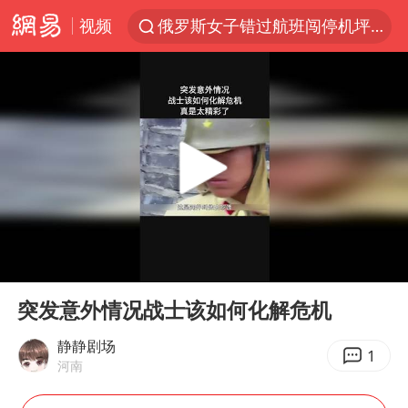
视频
俄罗斯女子错过航班闯停机坪拦飞机
金饰克价一夜涨回1300元
新疆景区自驾服务费改为按车收费
多家A股公司收到美国关税退款
视频丨中国东方电气集团原党组副书记、董事宋致远被查
香港宏福苑火灾或由烟头引起
白海豚将正面袭击贯穿浙江
00:00
00:28
西贝创始人贾国龙押注鲜羊赛道
Play
Ent
full
浙江台州《告全体市民书》
突发意外情况战士该如何化解危机
酒店回应车内过夜被收150元
静静剧场
1
河南
直击东北超：哈尔滨vs通辽