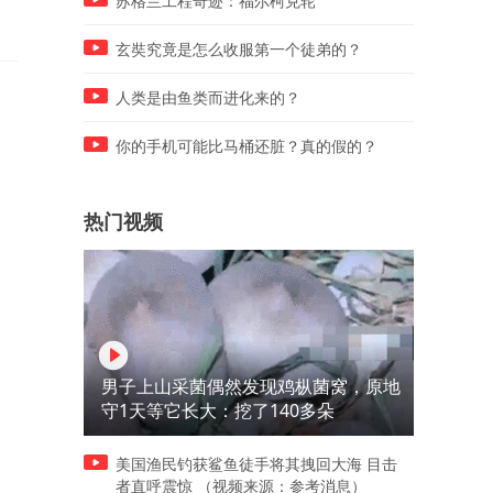
苏格兰工程奇迹：福尔柯克轮
厌！
玄奘究竟是怎么收服第一个徒弟的？
人类是由鱼类而进化来的？
你的手机可能比马桶还脏？真的假的？
热门视频
男子上山采菌偶然发现鸡枞菌窝，原地
守1天等它长大：挖了140多朵
美国渔民钓获鲨鱼徒手将其拽回大海 目击
者直呼震惊 （视频来源：参考消息）