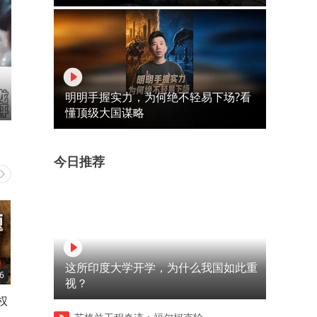
明明手握实力，为何绝不轻易下场?看
懂顶级大国谋略
今日推荐
这所印度大学开学，为什么我国如此重
6
01:14
09:31
视？
权
好听极了的一首歌《爱在思金
一首回娘家！大美背上金鹏
拉措》歌声优美动听！百听不
金鹏胖娃娃！太搞笑了