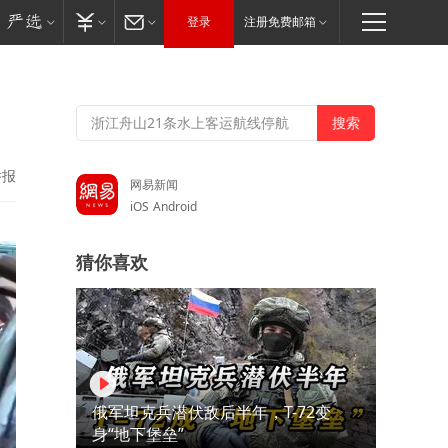
登录
注册免费邮箱
举报
网易新闻
iOS
Android
猜你喜欢
俄军坦克兵潜伏敌后半年，T-72变
身“地下堡垒”