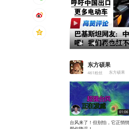
00:00
/
01:00
东方硕果
东方硕果
461粉丝
01:06
台风来了！但别怕，它正悄
帮你降温！