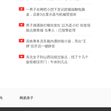
一男子在网吧小憩下意识蹬腿踹翻电脑
桌，店家3台显示器与机械臂损坏
男子偶遇路灯螺丝发红 以为是小灯 却发现
能点燃香烟 当事人：已报警处理
高铁乘务员车厢内遇吵闹小孩，亮出“王
牌”后开启一键静音
东北女子到山西玩错过饭点，找了十几个
饭馆都没开门：午休到几点
尚
网易亲子