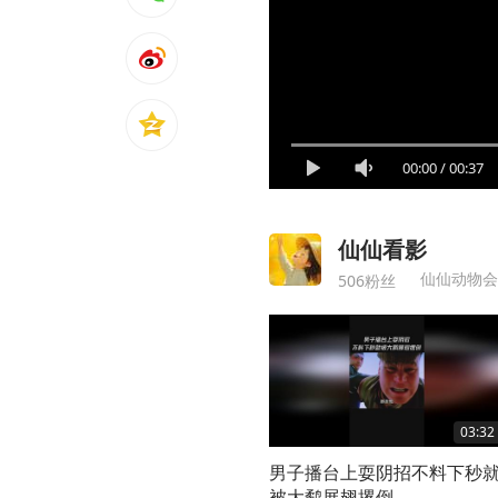
00:00
/
00:37
仙仙看影
仙仙动物会
506粉丝
03:32
男子播台上耍阴招不料下秒
被大鹬展翅撂倒