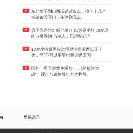
东北女子到山西玩错过饭点，找了十几个
饭馆都没开门：午休到几点
男子偶遇路灯螺丝发红 以为是小灯 却发现
能点燃香烟 当事人：已报警处理
12岁摩洛哥男孩边境哭泣恳求西班牙士
兵：“可不可以不要把我遣返回国”
国外一男子遭章鱼吸脸，上演“拔河大
战”，硬扯加铁棒敲打方才挣脱
尚
网易亲子