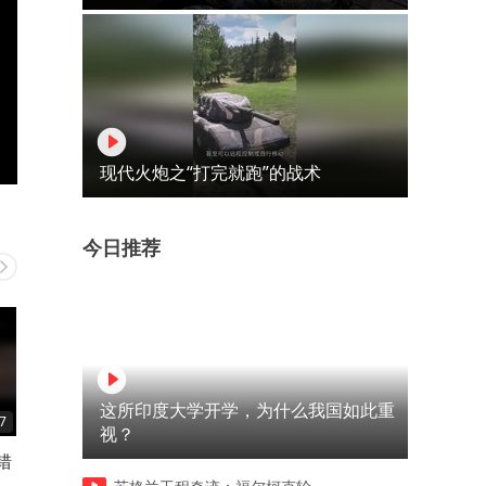
现代火炮之“打完就跑”的战术
今日推荐
这所印度大学开学，为什么我国如此重
7
06:48
00:32
视？
错
孕妇屋路感染胎儿太大医生需
前期越狠，后期越菜
要剖宫孕妇望持顺产