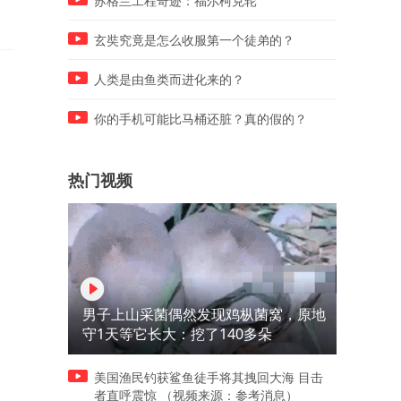
苏格兰工程奇迹：福尔柯克轮
玄奘究竟是怎么收服第一个徒弟的？
人类是由鱼类而进化来的？
你的手机可能比马桶还脏？真的假的？
热门视频
男子上山采菌偶然发现鸡枞菌窝，原地
守1天等它长大：挖了140多朵
美国渔民钓获鲨鱼徒手将其拽回大海 目击
者直呼震惊 （视频来源：参考消息）