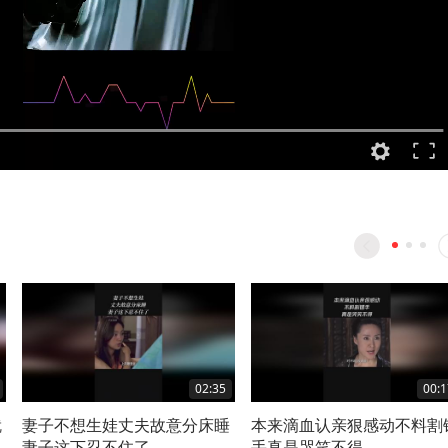
02:35
00:1
就
妻子不想生娃丈夫故意分床睡
本来滴血认亲狠感动不料割
妻子这下忍不住了
手真是哭笑不得