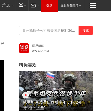
登录
注册免费邮箱
举报
网易新闻
iOS
Android
猜你喜欢
俄军坦克兵潜伏敌后半年，T-72变
身“地下堡垒”