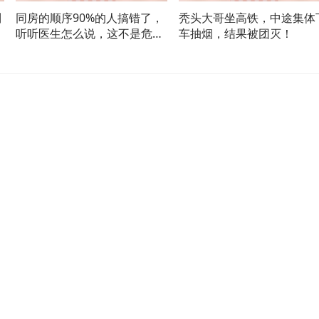
列
同房的顺序90%的人搞错了，
秃头大哥坐高铁，中途集体
听听医生怎么说，这不是危言
车抽烟，结果被团灭！
耸听