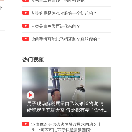
苏格兰工程奇迹：福尔柯克轮
下
外国品牌用皮革，中国非遗用
实拍木中钻石，7年拉丁绮沉
黄金， 这就是中国手艺的文化
香树，怎么发现里面有的！
玄奘究竟是怎么收服第一个徒弟的？
内涵
人类是由鱼类而进化来的？
你的手机可能比马桶还脏？真的假的？
热门视频
男子现场解说展示自己装修踩的坑 情
绪稳定但充满无奈 每处都有精心设计
但每处都有瑕疵 网友：一开始我没笑
但看到洗手盆我没绷住
12岁摩洛哥男孩边境哭泣恳求西班牙士
兵：“可不可以不要把我遣返回国”