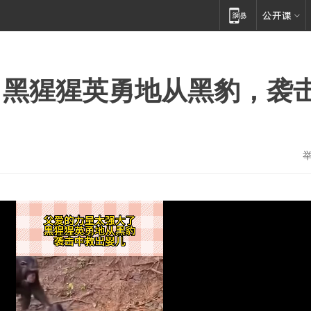
，黑猩猩英勇地从黑豹，袭