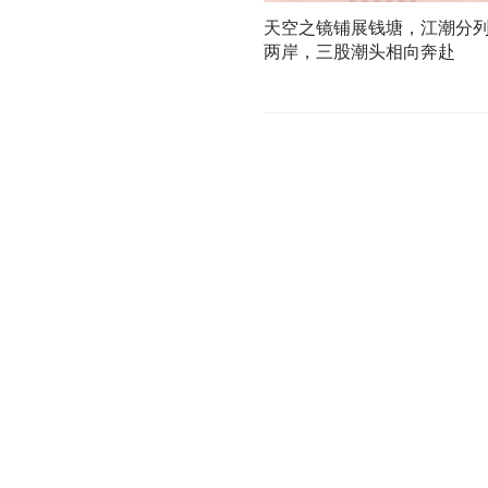
天空之镜铺展钱塘，江潮分
两岸，三股潮头相向奔赴