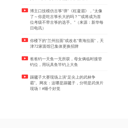
博主口技模仿古筝“弹”《枉凝眉》，“太像
了～你是吃古筝长大的吗？”“或将成为首
位考级不带古筝的选手。”（来源：新华每
日电讯）
你楼下的“兰州拉面”或改名“青海拉面”，天
津72家面馆已集体更换招牌
爸爸钓一天鱼一无所获，母女俩临时接管
钓位，用玩具鱼竿钓上大鱼
踢毽子大赛现场上演“足尖上的武林争
霸”。网友：这哪是踢毽子，分明是武侠片
现场！#睡个好觉