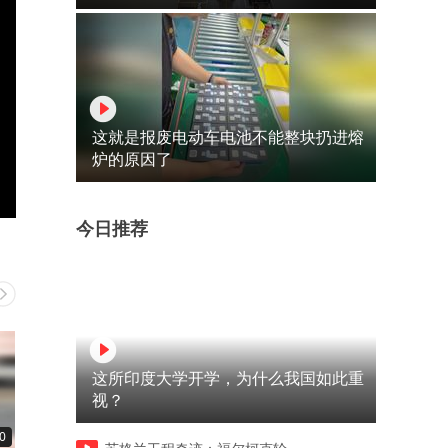
这就是报废电动车电池不能整块扔进熔
炉的原因了
今日推荐
这所印度大学开学，为什么我国如此重
视？
0
00:11
00:11